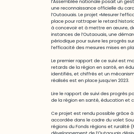
l’Assemblée nationale posait un ge
une reconnaissance officielle du cara
l’Outaouais. Le projet «Mesurer l’effi
place pour rattraper le retard histor
à concevoir et à mettre en œuvre, d
instances de l’Outaouais, une démar
périodique pour suivre les progrès sur
l’efficacité des mesures mises en pl
Le premier rapport de ce suivi est ma
retards de la région en santé, en édu
identifiés, et chiffrés et un mécan
réalisés est en place jusqu’en 2023.
Lire le rapport de suivi des progrès p
de la région en santé, éducation et c
Ce projet est rendu possible grâce à
accordée dans le cadre du volet So
régions du Fonds régions et ruralité (
développement de l’Outaouais désir