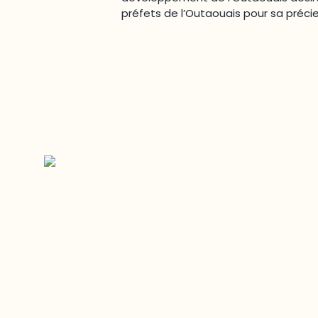
préfets de l’Outaouais pour sa préci
Restez à l’affût du développement
de votre région
Découvrez les toutes dernières nouvelles de
l’ODO.
Adresse courriel