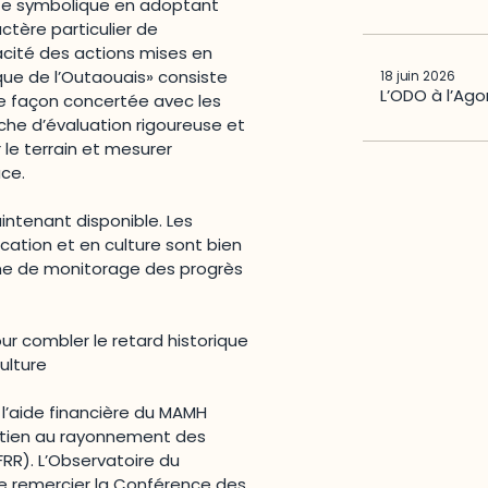
ste symbolique en adoptant
ctère particulier de
cacité des actions mises en
ique de l’Outaouais» consiste
18 juin 2026
L’ODO à l’Ago
e façon concertée avec les
che d’évaluation rigoureuse et
 le terrain et mesurer
ace.
intenant disponible. Les
cation et en culture sont bien
isme de monitorage des progrès
our combler le retard historique
ulture
 l’aide financière du MAMH
utien au rayonnement des
FRR). L’Observatoire du
e remercier la Conférence des