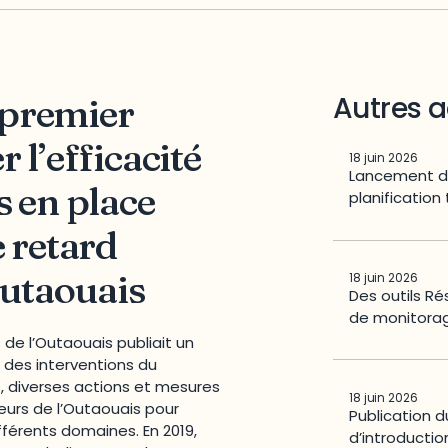
Autres a
 premier
 l’efficacité
18 juin 2026
Lancement d’
s en place
planification 
e retard
Outaouais
18 juin 2026
Des outils R
de monitora
de l’Outaouais publiait un
 des interventions du
, diverses actions et mesures
18 juin 2026
eurs de l’Outaouais pour
Publication d
ifférents domaines. En 2019,
d’introducti