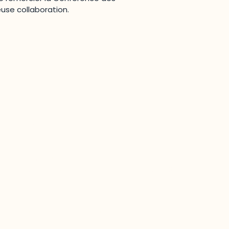
euse collaboration.
Joindre l'ODO
283, boulevard Alexandre-Taché,
C.P. 1250, succursale Hull, bureau C-0330
Gatineau, QC J9A 1L8
Questions générales
odooutaouais@uqo.ca