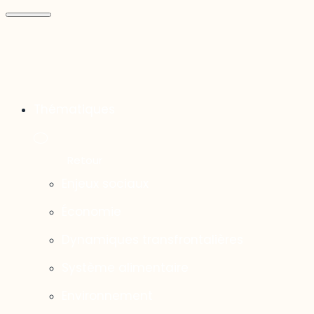
Thématiques
Enjeux sociaux
Économie
Dynamiques transfrontalières
Système alimentaire
Environnement