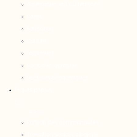
Aménagement du territoire
Santé
Éducation
Culture
Logement
Sociodémographie
Secteurs économiques
Projets phares
Portrait des communautés
Transition socioécologique