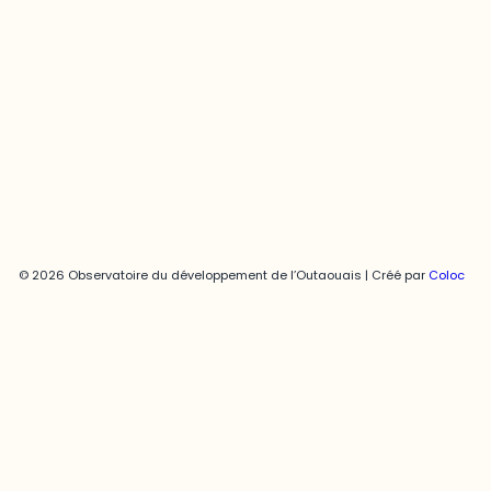
Joani Vallespir
819-595-3900 | Poste 3222
joani.vallespir@uqo.ca
Politique de confidentialité
© 2026 Observatoire du développement de l’Outaouais | Créé par
Coloc