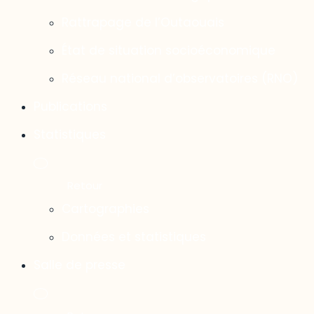
Rattrapage de l’Outaouais
État de situation socioéconomique
Réseau national d’observatoires (RNO)
Publications
Statistiques
Cartographies
Données et statistiques
Salle de presse