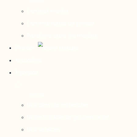
Contact média
Communiqués de presse
Parutions dans les médias
Mirador
Actualités
À propos
Nos axes de recherche
Notre modèle de gouvernance
Nos services