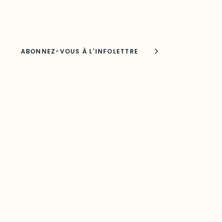
Nom
Joindre l'ODO
283, boulevard Alexandre-Taché,
C.P. 1250, succursale Hull, bureau C-0330
Gatineau, QC J9A 1L8
Questions générales
odooutaouais@uqo.ca
Contact média