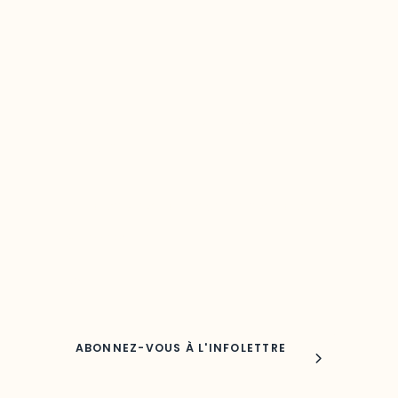
Restez à l’affût du développement de 
région
Découvrez les toutes dernières nouvelles de l’ODO.
Adresse courriel
Nom