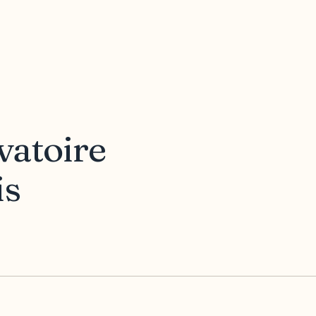
vatoire
is