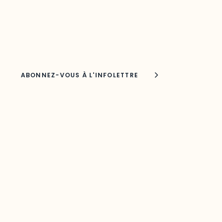
Adresse courriel
Nom
Joindre l'ODO
283, boulevard Alexandre-Taché,
C.P. 1250, succursale Hull, bureau C-0330
Gatineau, QC J9A 1L8
Questions générales
odooutaouais@uqo.ca
Contact média