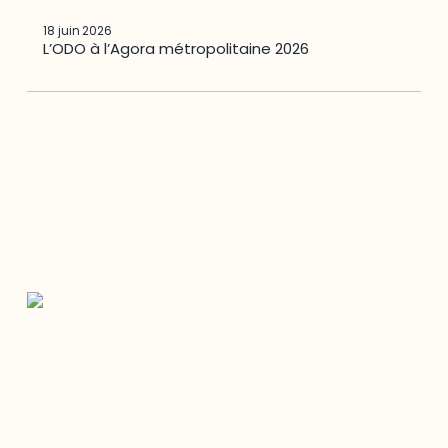
18 juin 2026
L’ODO à l’Agora métropolitaine 2026
Restez à l’affût du développement de
votre région
Découvrez les toutes dernières nouvelles de l’ODO.