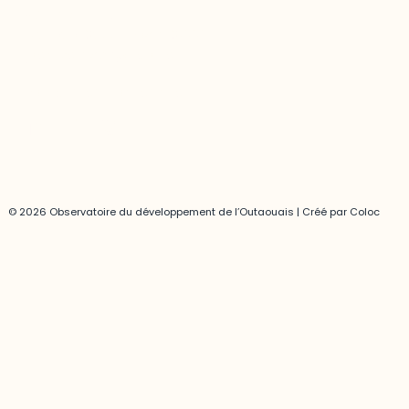
Joani Vallespir
819-595-3900 | Poste 3222
joani.vallespir@uqo.ca
Politique de confidentialité
© 2026 Observatoire du développement de l’Outaouais | Créé par
Coloc