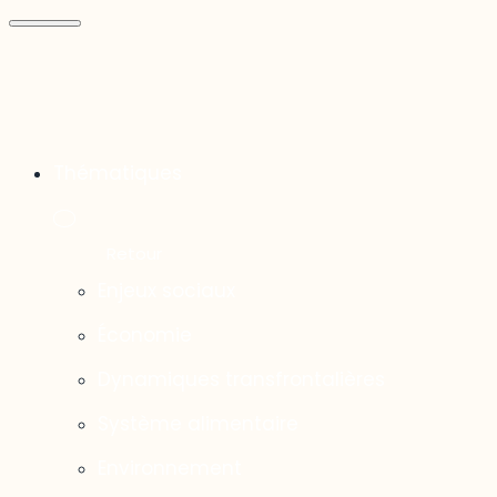
Thématiques
Enjeux sociaux
Économie
Dynamiques transfrontalières
Système alimentaire
Environnement