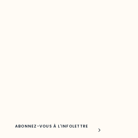
Restez à l’affût du développement de
votre région
Découvrez les toutes dernières nouvelles de l’ODO.
Adresse courriel
Nom