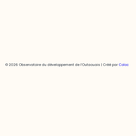
819-595-3900 | Poste 3222
joani.vallespir@uqo.ca
Politique de confidentialité
© 2026 Observatoire du développement de l’Outaouais | Créé par
Coloc