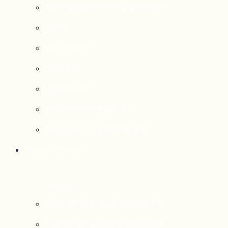
Aménagement du territoire
Santé
Éducation
Culture
Logement
Sociodémographie
Secteurs économiques
Projets phares
Portrait des communautés
Transition socioécologique