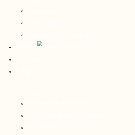
Contact média
Communiqués de presse
Parutions dans les médias
Mirador
Actualités
À propos
Nos axes de recherche
Notre modèle de gouvernance
Nos services