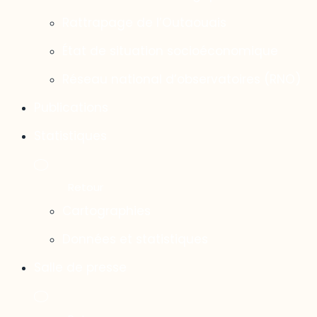
Rattrapage de l’Outaouais
État de situation socioéconomique
Réseau national d’observatoires (RNO)
Publications
Statistiques
Cartographies
Données et statistiques
Salle de presse