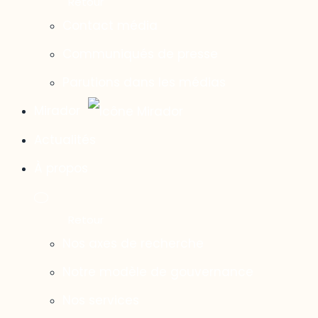
Contact média
Communiqués de presse
Parutions dans les médias
Mirador
Actualités
À propos
Nos axes de recherche
Notre modèle de gouvernance
Nos services