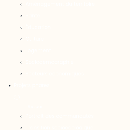
Aménagement du territoire
Santé
Éducation
Culture
Logement
Sociodémographie
Secteurs économiques
Projets phares
Portrait des communautés
Transition socioécologique