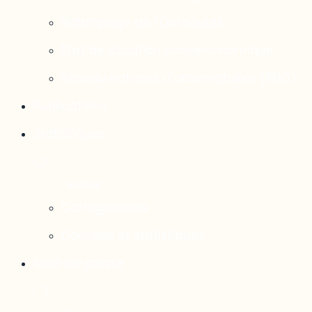
Rattrapage de l’Outaouais
État de situation socioéconomique
Réseau national d’observatoires (RNO)
Publications
Statistiques
Cartographies
Données et statistiques
Salle de presse