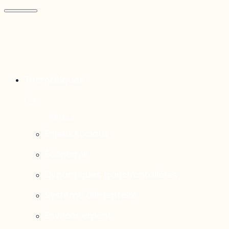
Thématiques
Enjeux sociaux
Économie
Dynamiques transfrontalières
Système alimentaire
Environnement