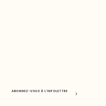
Restez à l’affût du développement de
votre région
Découvrez les toutes dernières nouvelles de l’ODO.
Adresse courriel
Nom