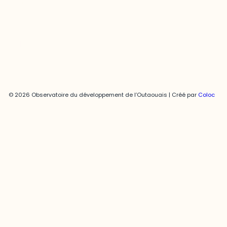
joani.vallespir@uqo.ca
Politique de confidentialité
© 2026 Observatoire du développement de l’Outaouais | Créé par
Coloc