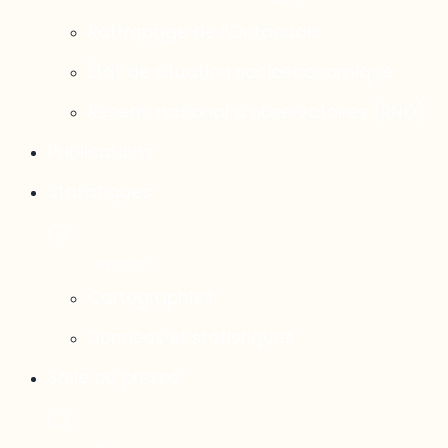
Rattrapage de l’Outaouais
État de situation socioéconomique
Réseau national d’observatoires (RNO)
Publications
Statistiques
Cartographies
Données et statistiques
Salle de presse