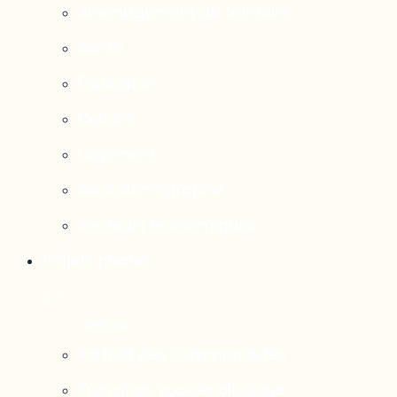
Aménagement du territoire
Santé
Éducation
Culture
Logement
Sociodémographie
Secteurs économiques
Projets phares
Portrait des communautés
Transition socioécologique