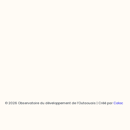
Contact média
Joani Vallespir
819-595-3900 | Poste 3222
joani.vallespir@uqo.ca
Politique de confidentialité
© 2026 Observatoire du développement de l’Outaouais | Créé par
Coloc