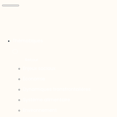
Thématiques
Enjeux sociaux
Économie
Dynamiques transfrontalières
Système alimentaire
Environnement