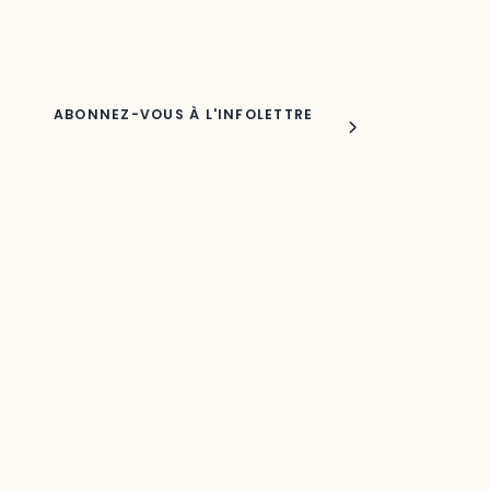
Nom
Joindre l'ODO
283, boulevard Alexandre-Taché,
C.P. 1250, succursale Hull, bureau C-0330
Gatineau, QC J9A 1L8
Questions générales
odooutaouais@uqo.ca