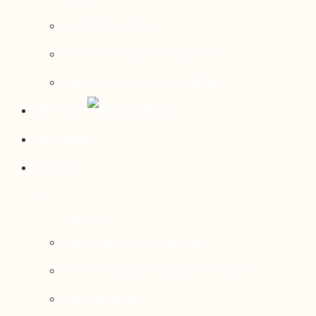
Contact média
Communiqués de presse
Parutions dans les médias
Mirador
Actualités
À propos
Nos axes de recherche
Notre modèle de gouvernance
Nos services