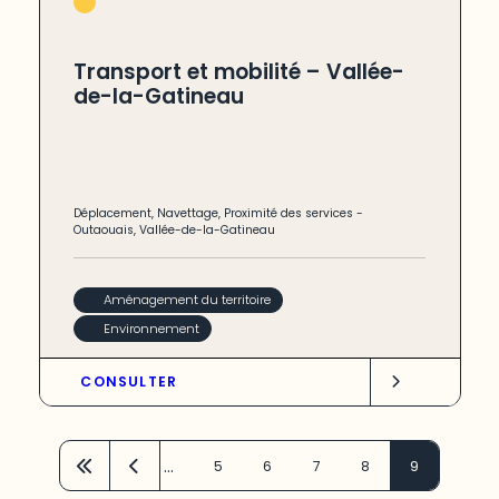
Transport et mobilité – Vallée-
de-la-Gatineau
Déplacement
,
Navettage
,
Proximité des services
-
Outaouais
,
Vallée-de-la-Gatineau
Aménagement du territoire
Environnement
CONSULTER
…
5
6
7
8
9