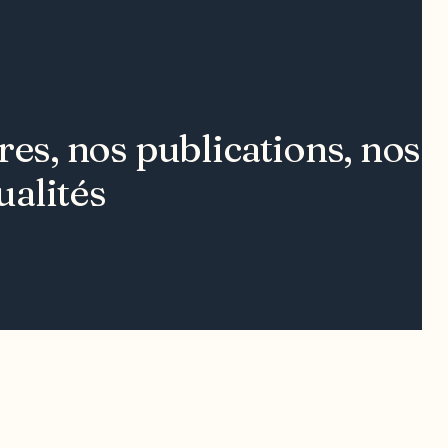
s, nos publications, nos ou
ualités
Contact média