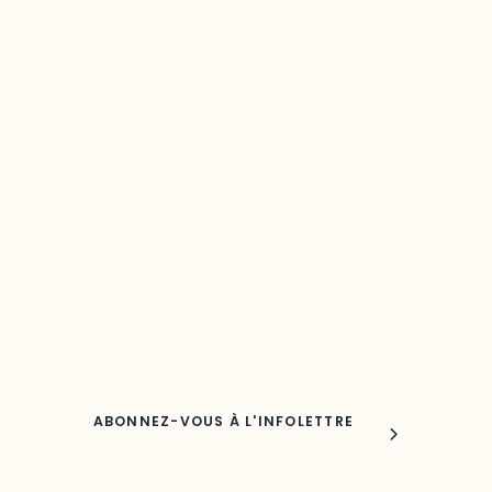
Restez à l’affût du développement de 
région
Découvrez les toutes dernières nouvelles de l’ODO.
Adresse courriel
Nom