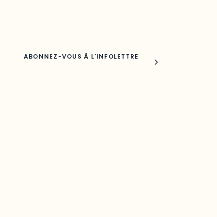
Nom
Joindre l'ODO
283, boulevard Alexandre-Taché,
C.P. 1250, succursale Hull, bureau C-0330
Gatineau, QC J9A 1L8
Questions générales
odooutaouais@uqo.ca