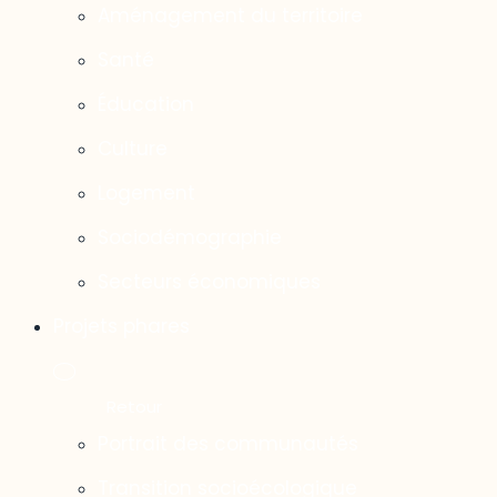
Aménagement du territoire
Santé
Éducation
Culture
Logement
Sociodémographie
Secteurs économiques
Projets phares
Portrait des communautés
Transition socioécologique