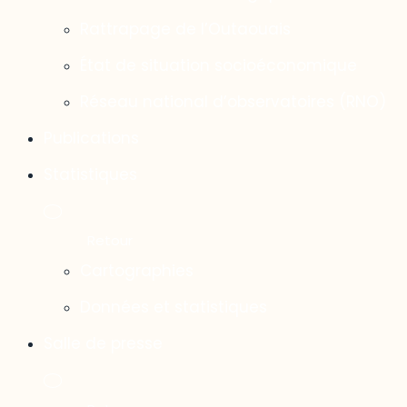
Rattrapage de l’Outaouais
État de situation socioéconomique
Réseau national d’observatoires (RNO)
Publications
Statistiques
Cartographies
Données et statistiques
Salle de presse