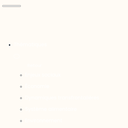
Thématiques
Enjeux sociaux
Économie
Dynamiques transfrontalières
Système alimentaire
Environnement