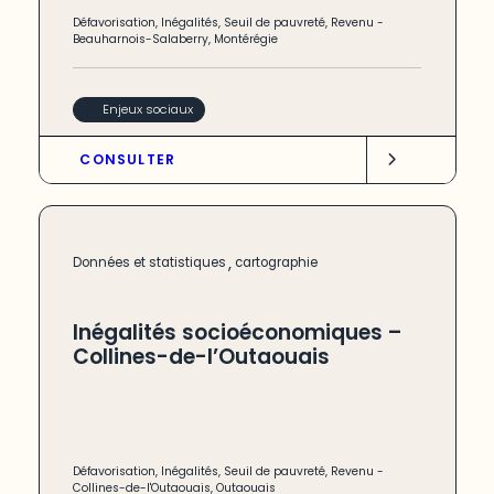
Défavorisation
,
Inégalités
,
Seuil de pauvreté
,
Revenu
-
Beauharnois-Salaberry
,
Montérégie
Enjeux sociaux
CONSULTER
,
Données et statistiques
cartographie
Inégalités socioéconomiques –
Collines-de-l’Outaouais
Défavorisation
,
Inégalités
,
Seuil de pauvreté
,
Revenu
-
Collines-de-l'Outaouais
,
Outaouais