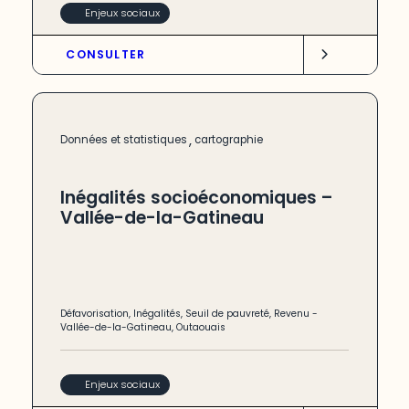
Enjeux sociaux
CONSULTER
,
Données et statistiques
cartographie
Inégalités socioéconomiques –
Vallée-de-la-Gatineau
Défavorisation
,
Inégalités
,
Seuil de pauvreté
,
Revenu
-
Vallée-de-la-Gatineau
,
Outaouais
Enjeux sociaux