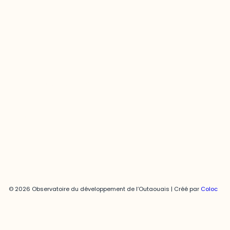
Contact média
Joani Vallespir
819-595-3900 | Poste 3222
joani.vallespir@uqo.ca
Politique de confidentialité
© 2026 Observatoire du développement de l’Outaouais | Créé par
Coloc