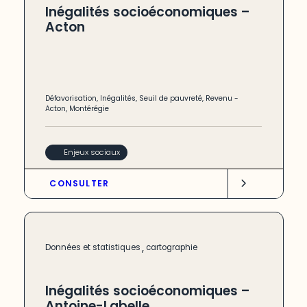
Inégalités socioéconomiques –
Acton
Défavorisation
,
Inégalités
,
Seuil de pauvreté
,
Revenu
-
Acton
,
Montérégie
Enjeux sociaux
CONSULTER
,
Données et statistiques
cartographie
Inégalités socioéconomiques –
Antoine-Labelle