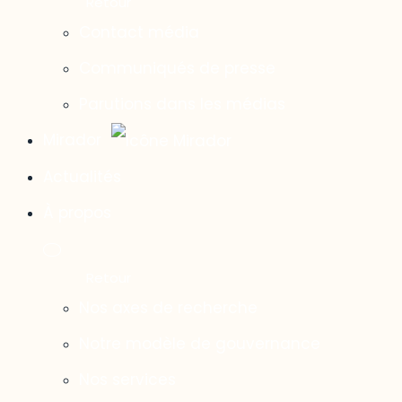
Contact média
Communiqués de presse
Parutions dans les médias
Mirador
Actualités
À propos
Nos axes de recherche
Notre modèle de gouvernance
Nos services