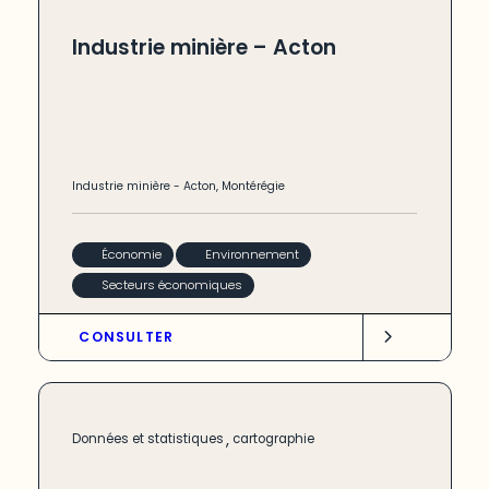
Industrie minière – Acton
Industrie minière
-
Acton
,
Montérégie
Économie
Environnement
Secteurs économiques
CONSULTER
,
Données et statistiques
cartographie