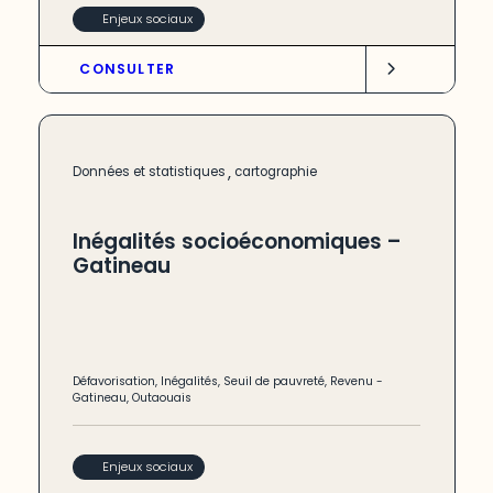
Enjeux sociaux
CONSULTER
,
Données et statistiques
cartographie
Inégalités socioéconomiques –
Gatineau
Défavorisation
,
Inégalités
,
Seuil de pauvreté
,
Revenu
-
Gatineau
,
Outaouais
Enjeux sociaux