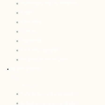
Aménagement du territoire
Santé
Éducation
Culture
Logement
Sociodémographie
Secteurs économiques
Projets phares
Portrait des communautés
Transition socioécologique