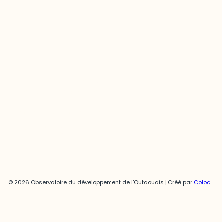
Contact média
Joani Vallespir
819-595-3900 | Poste 3222
joani.vallespir@uqo.ca
Politique de confidentialité
© 2026 Observatoire du développement de l’Outaouais | Créé par
Coloc