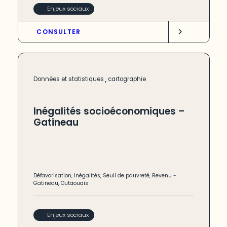
Enjeux sociaux
CONSULTER
,
Données et statistiques
cartographie
Inégalités socioéconomiques –
Gatineau
Défavorisation
,
Inégalités
,
Seuil de pauvreté
,
Revenu
-
Gatineau
,
Outaouais
Enjeux sociaux