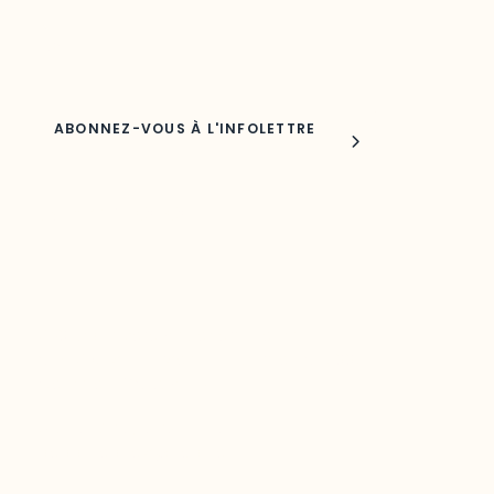
Nom
Joindre l'ODO
283, boulevard Alexandre-Taché,
C.P. 1250, succursale Hull, bureau C-0330
Gatineau, QC J9A 1L8
Questions générales
odooutaouais@uqo.ca