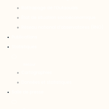
Rattrapage de l’Outaouais
État de situation socioéconomique
Réseau national d’observatoires (RNO)
Publications
Statistiques
Cartographies
Données et statistiques
Salle de presse