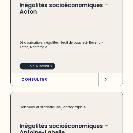
Inégalités socioéconomiques –
Acton
Défavorisation
,
Inégalités
,
Seuil de pauvreté
,
Revenu
-
Acton
,
Montérégie
Enjeux sociaux
CONSULTER
,
Données et statistiques
cartographie
Inégalités socioéconomiques –
Antoine-Labelle