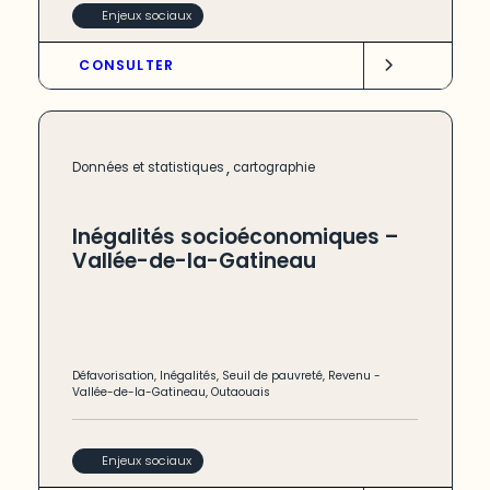
Enjeux sociaux
CONSULTER
,
Données et statistiques
cartographie
Inégalités socioéconomiques –
Vallée-de-la-Gatineau
Défavorisation
,
Inégalités
,
Seuil de pauvreté
,
Revenu
-
Vallée-de-la-Gatineau
,
Outaouais
Enjeux sociaux