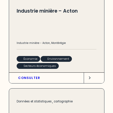
Industrie minière – Acton
Industrie minière
-
Acton
,
Montérégie
Économie
Environnement
Secteurs économiques
CONSULTER
,
Données et statistiques
cartographie