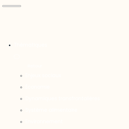
Thématiques
Enjeux sociaux
Économie
Dynamiques transfrontalières
Système alimentaire
Environnement