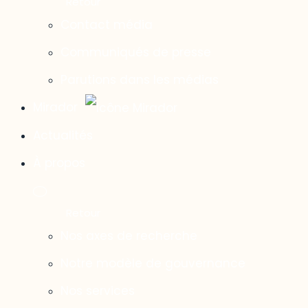
Contact média
Communiqués de presse
Parutions dans les médias
Mirador
Actualités
À propos
Nos axes de recherche
Notre modèle de gouvernance
Nos services