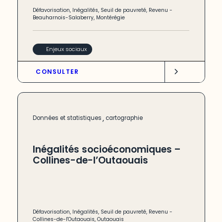
Défavorisation
,
Inégalités
,
Seuil de pauvreté
,
Revenu
-
Beauharnois-Salaberry
,
Montérégie
Enjeux sociaux
CONSULTER
,
Données et statistiques
cartographie
Inégalités socioéconomiques –
Collines-de-l’Outaouais
Défavorisation
,
Inégalités
,
Seuil de pauvreté
,
Revenu
-
Collines-de-l'Outaouais
,
Outaouais