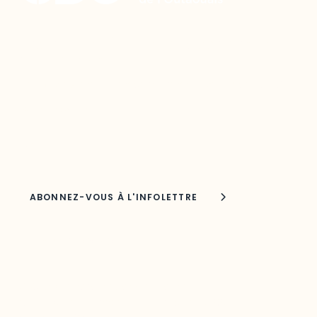
Restez à l’affût du développement de
votre région
Découvrez les toutes dernières nouvelles de l’ODO.
Adresse courriel
Nom
Joindre l'ODO
283, boulevard Alexandre-Taché,
C.P. 1250, succursale Hull, bureau C-0330