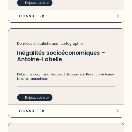
Enjeux sociaux
CONSULTER
,
Données et statistiques
cartographie
Inégalités socioéconomiques –
Antoine-Labelle
Défavorisation
,
Inégalités
,
Seuil de pauvreté
,
Revenu
-
Antoine-
Labelle
,
Laurentides
Enjeux sociaux
CONSULTER