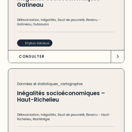
Gatineau
Défavorisation
,
Inégalités
,
Seuil de pauvreté
,
Revenu
-
Gatineau
,
Outaouais
Enjeux sociaux
CONSULTER
,
Données et statistiques
cartographie
Inégalités socioéconomiques –
Haut-Richelieu
Défavorisation
,
Inégalités
,
Seuil de pauvreté
,
Revenu
-
Haut-
Richelieu
,
Montérégie