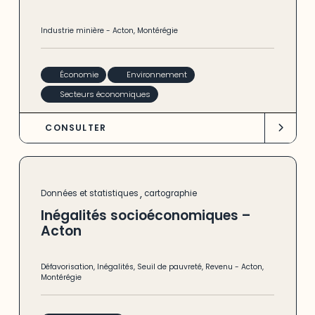
Industrie minière
-
Acton
,
Montérégie
Économie
Environnement
Secteurs économiques
CONSULTER
,
Données et statistiques
cartographie
Inégalités socioéconomiques –
Acton
Défavorisation
,
Inégalités
,
Seuil de pauvreté
,
Revenu
-
Acton
,
Montérégie