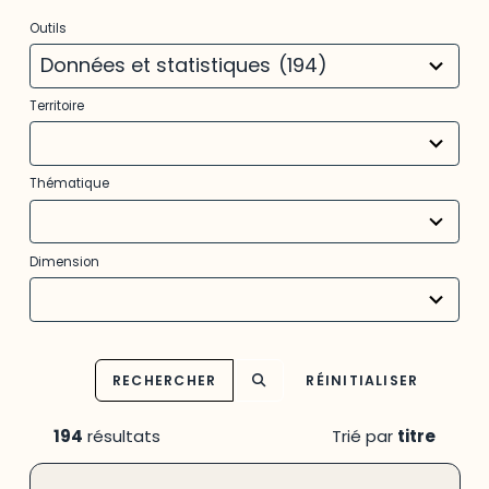
3
Outils
results
available
Données et statistiques
(194)
22
Territoire
results
available
11
Thématique
results
available
31
Dimension
results
available
RECHERCHER
RÉINITIALISER
194
résultats
Trié par
titre