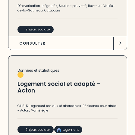
Défavorisation
,
Inégalités
,
Seuil de pauvreté
,
Revenu
-
Vallée-
de-la-Gatineau
,
Outaouais
Enjeux sociaux
CONSULTER
Données et statistiques
Logement social et adapté –
Acton
CHSLD
,
Logement sociaux et abordables
,
Résidence pour ainés
-
Acton
,
Montérégie
Enjeux sociaux
Logement