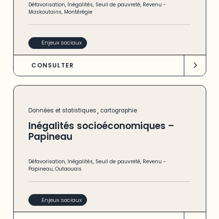
Défavorisation
,
Inégalités
,
Seuil de pauvreté
,
Revenu
-
Maskoutains
,
Montérégie
Enjeux sociaux
CONSULTER
,
Données et statistiques
cartographie
Inégalités socioéconomiques –
Papineau
Défavorisation
,
Inégalités
,
Seuil de pauvreté
,
Revenu
-
Papineau
,
Outaouais
Enjeux sociaux