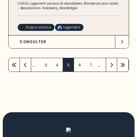
CHSLD
,
Logement sociaux et abordables
,
Résidence pour ainés
-
Beauharnois-Salaberry
,
Montérégie
Enjeux sociaux
Logement
CONSULTER
…
…
3
4
5
6
7