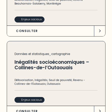
Beauharnois-Salaberry
,
Montérégie
Enjeux sociaux
CONSULTER
,
Données et statistiques
cartographie
Inégalités socioéconomiques –
Collines-de-l’Outaouais
Défavorisation
,
Inégalités
,
Seuil de pauvreté
,
Revenu
-
Collines-de-l'Outaouais
,
Outaouais
Enjeux sociaux
CONSULTER