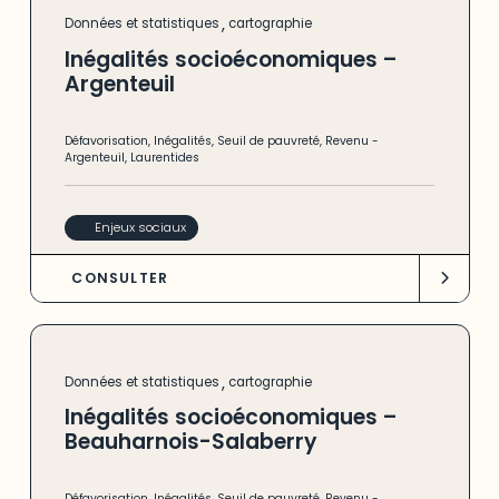
,
Données et statistiques
cartographie
Inégalités socioéconomiques –
Argenteuil
Défavorisation
,
Inégalités
,
Seuil de pauvreté
,
Revenu
-
Argenteuil
,
Laurentides
Enjeux sociaux
CONSULTER
,
Données et statistiques
cartographie
Inégalités socioéconomiques –
Beauharnois-Salaberry
Défavorisation
,
Inégalités
,
Seuil de pauvreté
,
Revenu
-