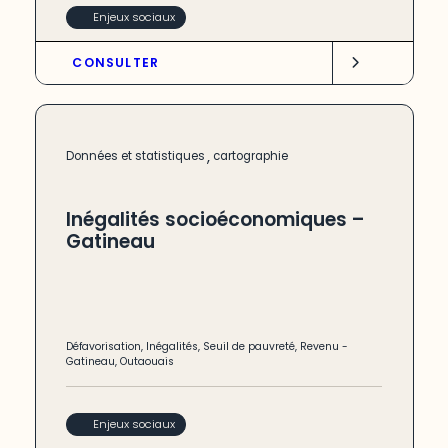
Enjeux sociaux
CONSULTER
,
Données et statistiques
cartographie
Inégalités socioéconomiques –
Gatineau
Défavorisation
,
Inégalités
,
Seuil de pauvreté
,
Revenu
-
Gatineau
,
Outaouais
Enjeux sociaux