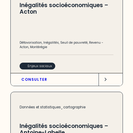
Inégalités socioéconomiques –
Acton
Défavorisation
,
Inégalités
,
Seuil de pauvreté
,
Revenu
-
Acton
,
Montérégie
Enjeux sociaux
CONSULTER
,
Données et statistiques
cartographie
Inégalités socioéconomiques –
Antoine-Labelle