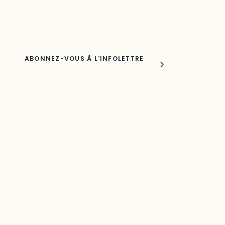
Nom
Joindre l'ODO
283, boulevard Alexandre-Taché,
C.P. 1250, succursale Hull, bureau C-0330
Gatineau, QC J9A 1L8
Questions générales
odooutaouais@uqo.ca