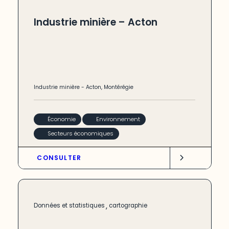
Industrie minière – Acton
Industrie minière
-
Acton
,
Montérégie
Économie
Environnement
Secteurs économiques
CONSULTER
,
Données et statistiques
cartographie