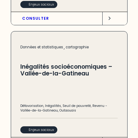
Enjeux sociaux
CONSULTER
,
Données et statistiques
cartographie
Inégalités socioéconomiques –
Vallée-de-la-Gatineau
Défavorisation
,
Inégalités
,
Seuil de pauvreté
,
Revenu
-
Vallée-de-la-Gatineau
,
Outaouais
Enjeux sociaux