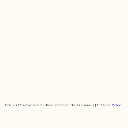
Contact média
Joani Vallespir
819-595-3900 | Poste 3222
joani.vallespir@uqo.ca
Politique de confidentialité
© 2026 Observatoire du développement de l’Outaouais | Créé par
Coloc