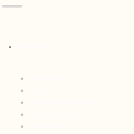
Thématiques
Enjeux sociaux
Économie
Dynamiques transfrontalières
Système alimentaire
Environnement