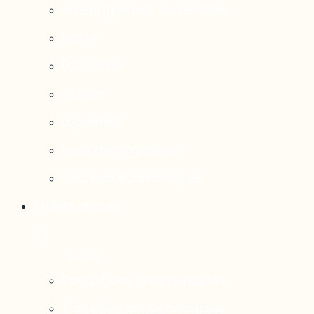
Aménagement du territoire
Santé
Éducation
Culture
Logement
Sociodémographie
Secteurs économiques
Projets phares
Portrait des communautés
Transition socioécologique