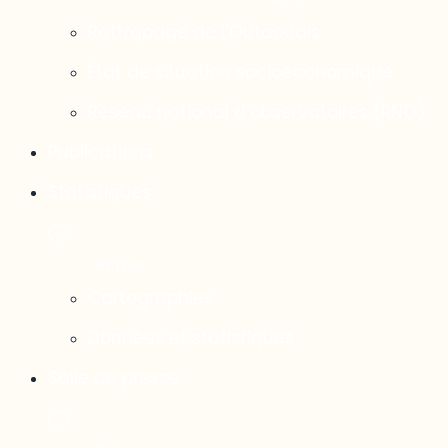
Rattrapage de l’Outaouais
État de situation socioéconomique
Réseau national d’observatoires (RNO)
Publications
Statistiques
Cartographies
Données et statistiques
Salle de presse