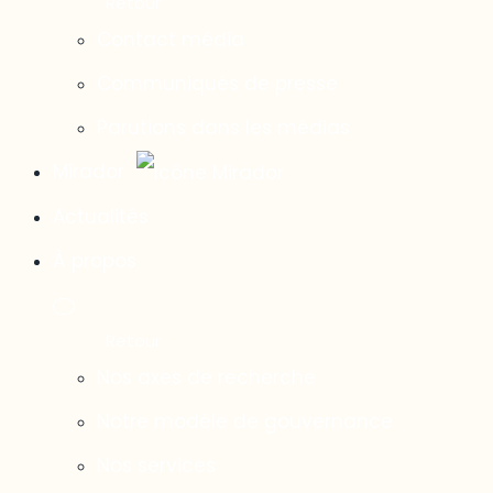
Contact média
Communiqués de presse
Parutions dans les médias
Mirador
Actualités
À propos
Nos axes de recherche
Notre modèle de gouvernance
Nos services