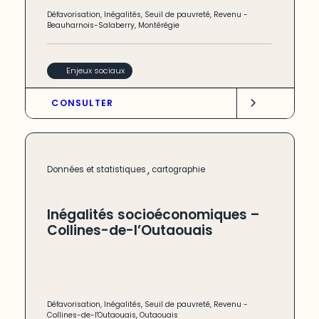
Défavorisation
,
Inégalités
,
Seuil de pauvreté
,
Revenu
-
Beauharnois-Salaberry
,
Montérégie
Enjeux sociaux
CONSULTER
,
Données et statistiques
cartographie
Inégalités socioéconomiques –
Collines-de-l’Outaouais
Défavorisation
,
Inégalités
,
Seuil de pauvreté
,
Revenu
-
Collines-de-l'Outaouais
,
Outaouais