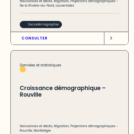
Naissances et décès
,
Migration
,
Projections démographiques
-
De la Rivière-du-Nord
,
Laurentides
Sociodémographie
CONSULTER
Données et statistiques
Croissance démographique –
Rouville
Naissances et décès
,
Migration
,
Projections démographiques
-
Rouville
,
Montérégie