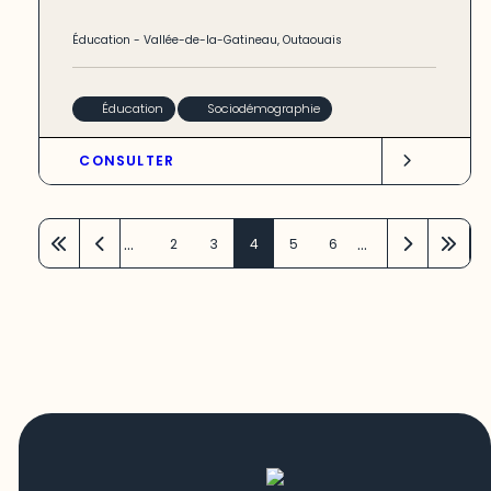
Éducation
-
Vallée-de-la-Gatineau
,
Outaouais
Éducation
Sociodémographie
CONSULTER
…
…
2
3
4
5
6