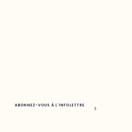
Restez à l’affût du développement de vot
région
Découvrez les toutes dernières nouvelles de l’ODO.
Adresse courriel
Nom
Joindre l'ODO