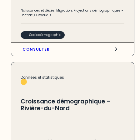
Naissances et décès
,
Migration
,
Projections démographiques
-
Pontiac
,
Outaouais
Sociodémographie
CONSULTER
Données et statistiques
Croissance démographique –
Rivière-du-Nord