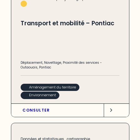
Transport et mobilité – Pontiac
Déplacement
,
Navettage
,
Proximité des services
-
Outaouais
,
Pontiac
Aménagement du territoire
Environnement
CONSULTER
,
Données et statistiques
cartographie