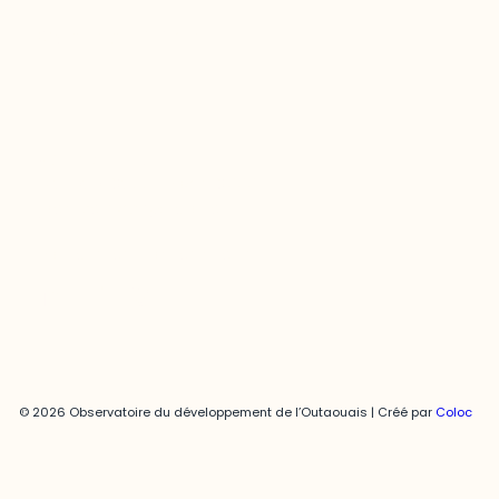
Contact média
Joani Vallespir
819-595-3900 | Poste 3222
joani.vallespir@uqo.ca
Politique de confidentialité
© 2026 Observatoire du développement de l’Outaouais | Créé par
Coloc