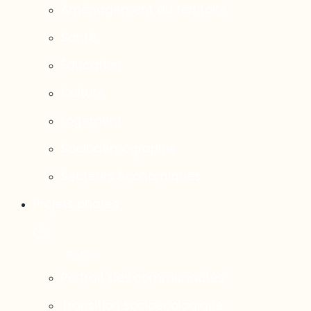
Aménagement du territoire
Santé
Éducation
Culture
Logement
Sociodémographie
Secteurs économiques
Projets phares
Portrait des communautés
Transition socioécologique