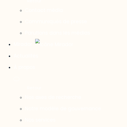
Contact média
Communiqués de presse
Parutions dans les médias
Mirador
Actualités
À propos
Nos axes de recherche
Notre modèle de gouvernance
Nos services