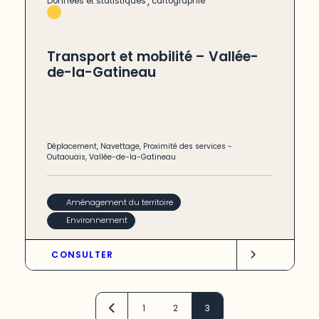
,
Données et statistiques
cartographie
Transport et mobilité – Vallée-
de-la-Gatineau
Déplacement
,
Navettage
,
Proximité des services
-
Outaouais
,
Vallée-de-la-Gatineau
Aménagement du territoire
Environnement
CONSULTER
1
2
3