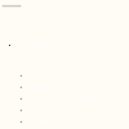
Thématiques
Enjeux sociaux
Économie
Dynamiques transfrontalières
Système alimentaire
Environnement