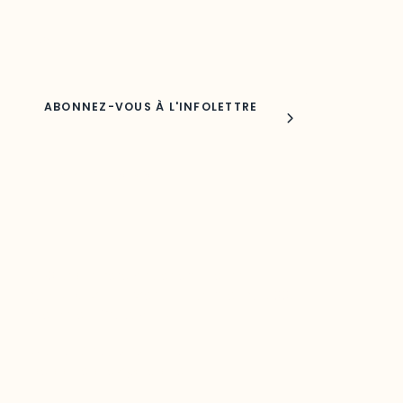
Nom
Joindre l'ODO
283, boulevard Alexandre-Taché,
C.P. 1250, succursale Hull, bureau C-0330
Gatineau, QC J9A 1L8
Questions générales
odooutaouais@uqo.ca