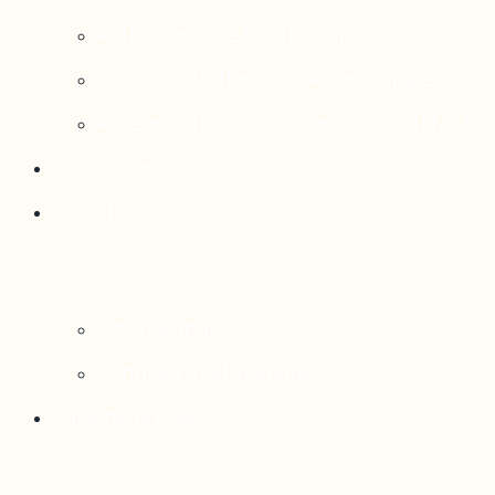
Rattrapage de l’Outaouais
État de situation socioéconomique
Réseau national d’observatoires (RNO)
Publications
Statistiques
Cartographies
Données et statistiques
Salle de presse