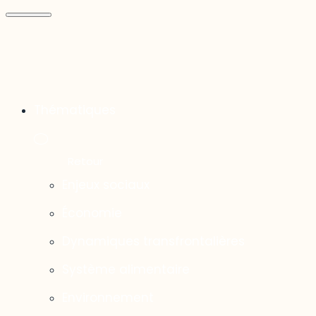
Thématiques
Enjeux sociaux
Économie
Dynamiques transfrontalières
Système alimentaire
Environnement