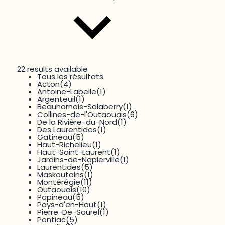
22 results available
Tous les résultats
Thématique
Acton
(4)
Environnement
(26)
Antoine-Labelle
(1)
Argenteuil
(1)
Beauharnois-Salaberry
(1)
Collines-de-l'Outaouais
(6)
De la Rivière-du-Nord
(1)
Des Laurentides
(1)
Gatineau
(5)
Haut-Richelieu
(1)
Haut-Saint-Laurent
(1)
Jardins-de-Napierville
(1)
Laurentides
(5)
13 results available
Maskoutains
(1)
Tous les résultats
Montérégie
(11)
Dimension
Aménagement du territoire
(57)
Outaouais
(10)
Culture
(2)
Papineau
(5)
Dynamiques transfrontalières
(1)
Pays-d'en-Haut
(1)
Économie
(5)
Pierre-De-Saurel
(1)
Éducation
(19)
Pontiac
(5)