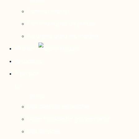
Contact média
Communiqués de presse
Parutions dans les médias
Mirador
Actualités
À propos
Nos axes de recherche
Notre modèle de gouvernance
Nos services