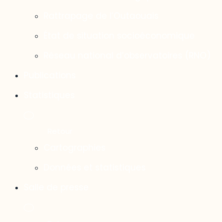
Rattrapage de l’Outaouais
État de situation socioéconomique
Réseau national d’observatoires (RNO)
Publications
Statistiques
Cartographies
Données et statistiques
Salle de presse