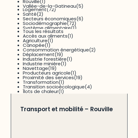
Enjeux sociaux
(39)
Rouville
(1)
Environnement
(26)
Vallée-de-la-Gatineau
(5)
Logement
(72)
Santé
(2)
Secteurs économiques
(6)
Sociodémographie
(72)
14 results available
Système alimentaire
(1)
Tous les résultats
Accès aux aliments
(1)
Agriculture
(1)
Canopée
(1)
RECHERCHER
RÉINITIALISER
Consommation énergétique
(2)
Déplacement
(19)
Industrie forestière
(1)
26
résultats
Trié par
titre
Industrie minière
(1)
Navettage
(19)
Producteurs agricole
(1)
Proximité des services
(19)
Transformation
(1)
,
Données et statistiques
cartographie
Transition socioécologique
(4)
Îlots de chaleur
(1)
Transport et mobilité – Rouville