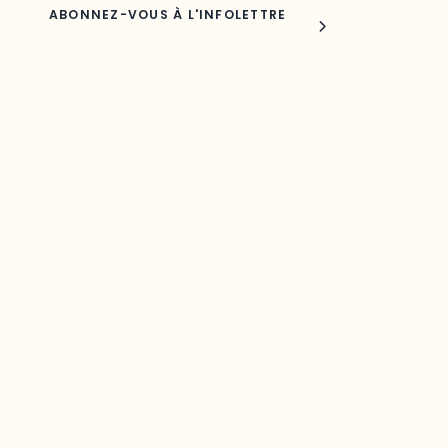
Joindre l'ODO
283, boulevard Alexandre-Taché,
C.P. 1250, succursale Hull, bureau C-0330
Gatineau, QC J9A 1L8
Questions générales
odooutaouais@uqo.ca
Contact média