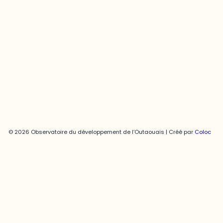
Joani Vallespir
819-595-3900 | Poste 3222
joani.vallespir@uqo.ca
Politique de confidentialité
© 2026 Observatoire du développement de l’Outaouais | Créé par
Coloc