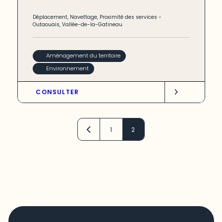
Déplacement
,
Navettage
,
Proximité des services
-
Outaouais
,
Vallée-de-la-Gatineau
Aménagement du territoire
Environnement
CONSULTER
1
2