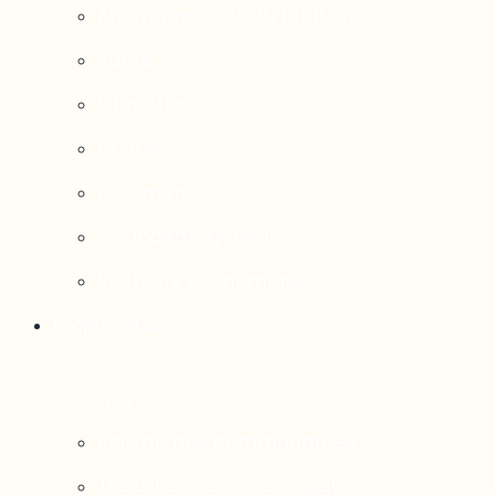
Aménagement du territoire
Santé
Éducation
Culture
Logement
Sociodémographie
Secteurs économiques
Projets phares
Portrait des communautés
Transition socioécologique