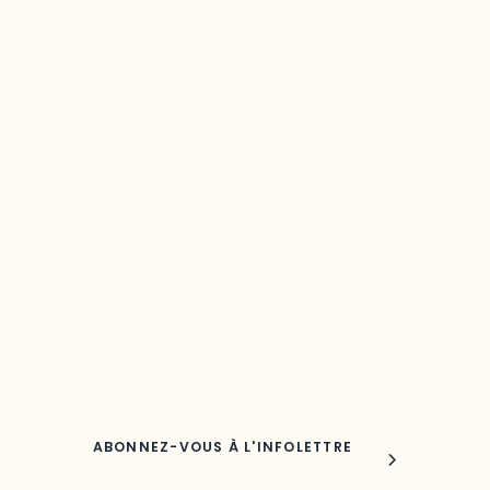
Restez à l’affût du développement de 
région
Découvrez les toutes dernières nouvelles de l’ODO.
Adresse courriel
Nom