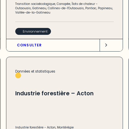
Transition socioécologique
,
Canopée
,
Îlots de chaleur
-
Outaouais
,
Gatineau
,
Collines-de-l'Outaouais
,
Pontiac
,
Papineau
,
Vallée-de-la-Gatineau
Environnement
CONSULTER
Données et statistiques
Industrie forestière – Acton
Industrie forestière
-
Acton
,
Montérégie