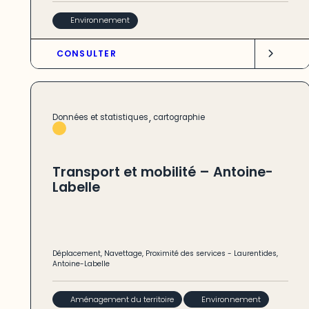
Environnement
CONSULTER
,
Données et statistiques
cartographie
Transport et mobilité – Antoine-
Labelle
Déplacement
,
Navettage
,
Proximité des services
-
Laurentides
,
Antoine-Labelle
Aménagement du territoire
Environnement