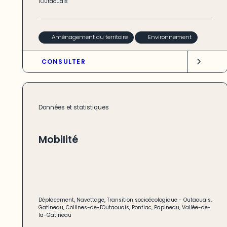
l'Outaouais
Aménagement du territoire
Environnement
CONSULTER
Données et statistiques
Mobilité
Déplacement
,
Navettage
,
Transition socioécologique
-
Outaouais
,
Gatineau
,
Collines-de-l'Outaouais
,
Pontiac
,
Papineau
,
Vallée-de-
la-Gatineau