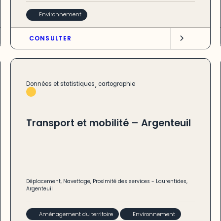
Environnement
CONSULTER
,
Données et statistiques
cartographie
Transport et mobilité – Argenteuil
Déplacement
,
Navettage
,
Proximité des services
-
Laurentides
,
Argenteuil
Aménagement du territoire
Environnement