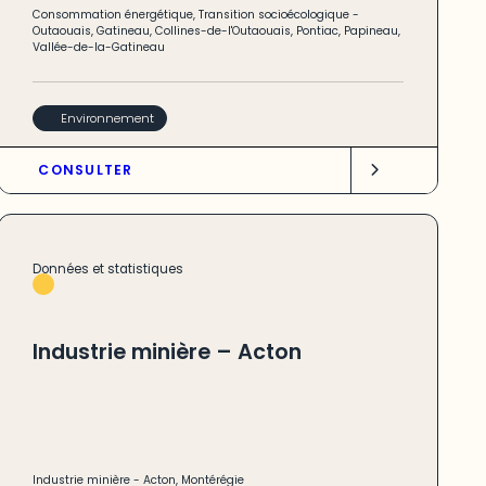
Consommation énergétique
,
Transition socioécologique
-
Outaouais
,
Gatineau
,
Collines-de-l'Outaouais
,
Pontiac
,
Papineau
,
Vallée-de-la-Gatineau
Environnement
CONSULTER
Données et statistiques
Industrie minière – Acton
Industrie minière
-
Acton
,
Montérégie