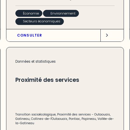
Économie
Environnement
Secteurs économiques
CONSULTER
Données et statistiques
Proximité des services
Transition socioécologique
,
Proximité des services
-
Outaouais
,
Gatineau
,
Collines-de-l'Outaouais
,
Pontiac
,
Papineau
,
Vallée-de-
la-Gatineau