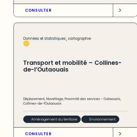
CONSULTER
,
Données et statistiques
cartographie
Transport et mobilité – Collines-
de-l’Outaouais
Déplacement
,
Navettage
,
Proximité des services
-
Outaouais
,
Collines-de-l'Outaouais
Aménagement du territoire
Environnement
CONSULTER