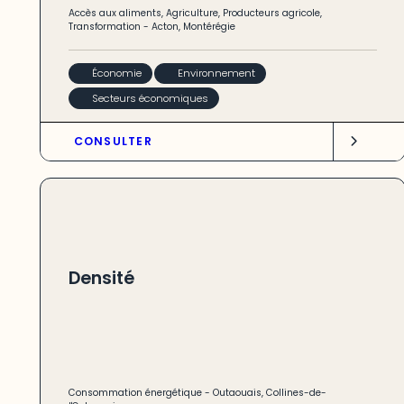
Accès aux aliments
,
Agriculture
,
Producteurs agricole
,
Transformation
-
Acton
,
Montérégie
Économie
Environnement
Secteurs économiques
CONSULTER
Densité
Consommation énergétique
-
Outaouais
,
Collines-de-