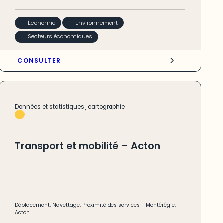
Économie
Environnement
Secteurs économiques
CONSULTER
,
Données et statistiques
cartographie
Transport et mobilité – Acton
Déplacement
,
Navettage
,
Proximité des services
-
Montérégie
,
Acton