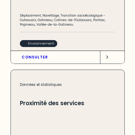
Déplacement
,
Navettage
,
Transition socioécologique
-
Outaouais
,
Gatineau
,
Collines-de-l'Outaouais
,
Pontiac
,
Papineau
,
Vallée-de-la-Gatineau
Environnement
CONSULTER
Données et statistiques
Proximité des services