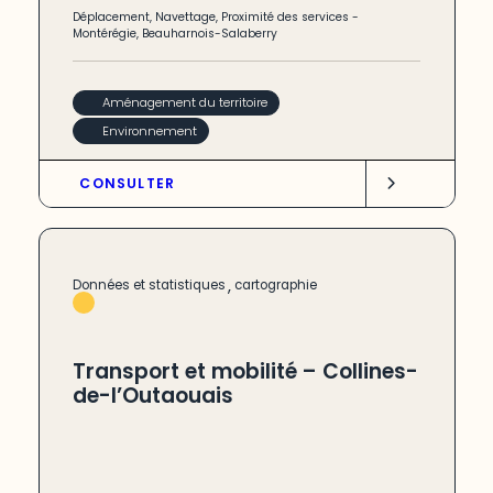
Déplacement
,
Navettage
,
Proximité des services
-
Montérégie
,
Beauharnois-Salaberry
Aménagement du territoire
Environnement
CONSULTER
,
Données et statistiques
cartographie
Transport et mobilité – Collines-
de-l’Outaouais