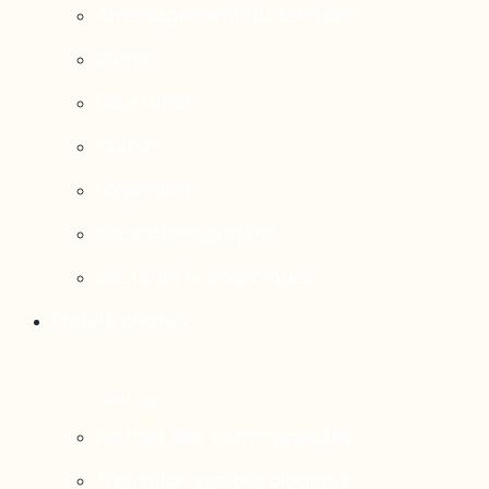
Aménagement du territoire
Santé
Éducation
Culture
Logement
Sociodémographie
Secteurs économiques
Projets phares
Portrait des communautés
Transition socioécologique