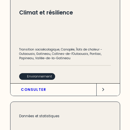
Climat et résilience
Transition socioécologique
,
Canopée
,
Îlots de chaleur
-
Outaouais
,
Gatineau
,
Collines-de-l'Outaouais
,
Pontiac
,
Papineau
,
Vallée-de-la-Gatineau
Environnement
CONSULTER
Données et statistiques