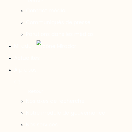
Contact média
Communiqués de presse
Parutions dans les médias
Mirador
Actualités
À propos
Nos axes de recherche
Notre modèle de gouvernance
Nos services