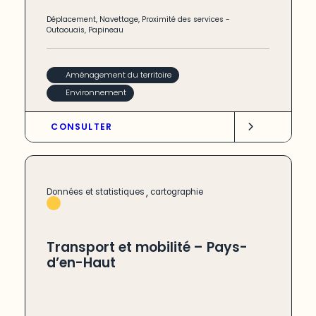
Déplacement
,
Navettage
,
Proximité des services
-
Outaouais
,
Papineau
Aménagement du territoire
Environnement
CONSULTER
,
Données et statistiques
cartographie
Transport et mobilité – Pays-
d’en-Haut