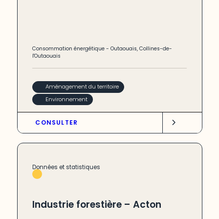
Consommation énergétique
-
Outaouais
,
Collines-de-
l'Outaouais
Aménagement du territoire
Environnement
CONSULTER
Données et statistiques
Industrie forestière – Acton