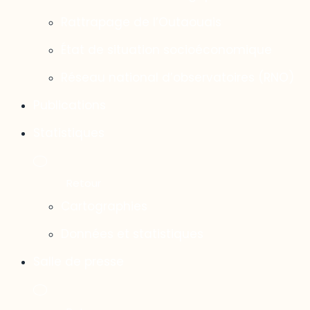
Rattrapage de l’Outaouais
État de situation socioéconomique
Réseau national d’observatoires (RNO)
Publications
Statistiques
Cartographies
Données et statistiques
Salle de presse