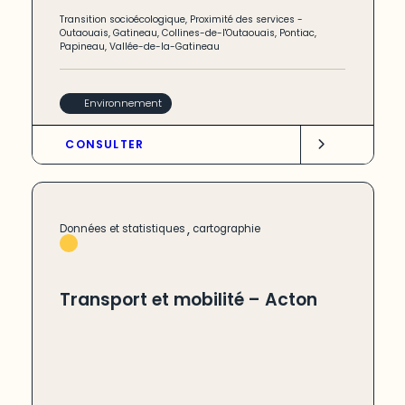
Transition socioécologique
,
Proximité des services
-
Outaouais
,
Gatineau
,
Collines-de-l'Outaouais
,
Pontiac
,
Papineau
,
Vallée-de-la-Gatineau
Environnement
CONSULTER
,
Données et statistiques
cartographie
Transport et mobilité – Acton