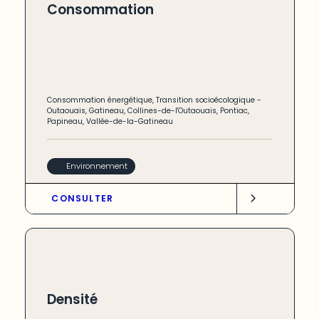
Consommation
Consommation énergétique
,
Transition socioécologique
-
Outaouais
,
Gatineau
,
Collines-de-l'Outaouais
,
Pontiac
,
Papineau
,
Vallée-de-la-Gatineau
Environnement
CONSULTER
Densité