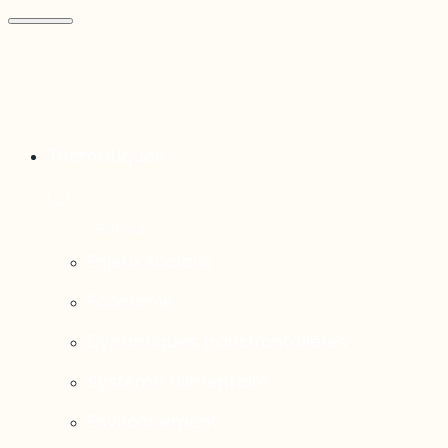
Thématiques
Enjeux sociaux
Économie
Dynamiques transfrontalières
Système alimentaire
Environnement