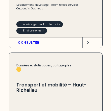
Déplacement
,
Navettage
,
Proximité des services
-
Outaouais
,
Gatineau
Aménagement du territoire
Environnement
CONSULTER
,
Données et statistiques
cartographie
Transport et mobilité – Haut-
Richelieu