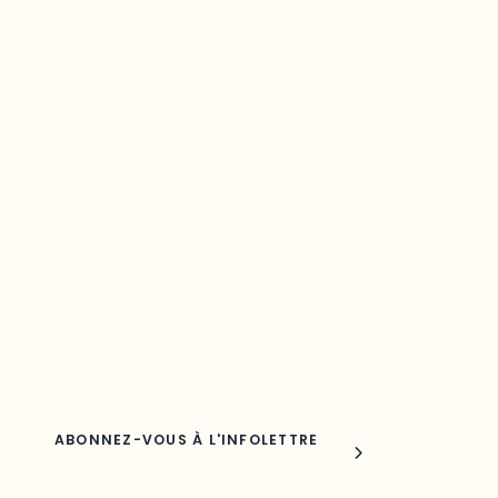
Restez à l’affût du développement de
votre région
Découvrez les toutes dernières nouvelles de l’ODO.
Adresse courriel
Nom