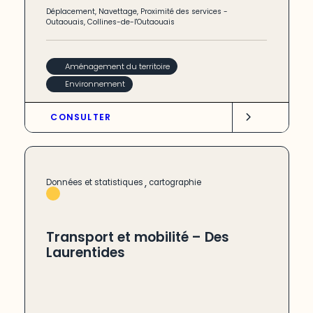
Déplacement
,
Navettage
,
Proximité des services
-
Outaouais
,
Collines-de-l'Outaouais
Aménagement du territoire
Environnement
CONSULTER
,
Données et statistiques
cartographie
Transport et mobilité – Des
Laurentides