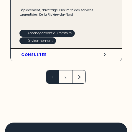
Déplacement
,
Navettage
,
Proximité des services
-
Laurentides
,
De la Rivière-du-Nord
Aménagement du territoire
Environnement
CONSULTER
1
2