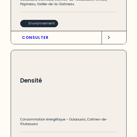
Papineau
,
Vallée-de-la-Gatineau
Environnement
CONSULTER
Densité
Consommation énergétique
-
Outaouais
,
Collines-de-
l'Outaouais