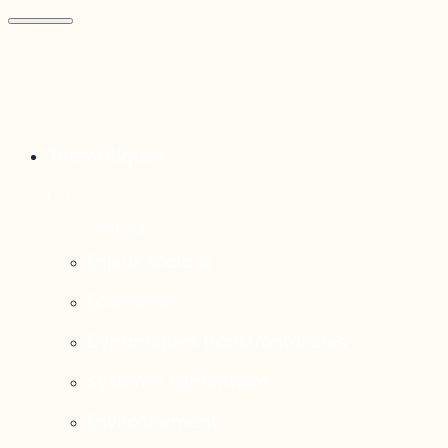
Thématiques
Enjeux sociaux
Économie
Dynamiques transfrontalières
Système alimentaire
Environnement