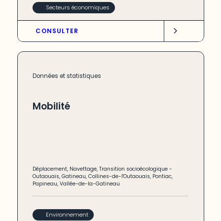
Secteurs économiques
CONSULTER
Données et statistiques
Mobilité
Déplacement
,
Navettage
,
Transition socioécologique
-
Outaouais
,
Gatineau
,
Collines-de-l'Outaouais
,
Pontiac
,
Papineau
,
Vallée-de-la-Gatineau
Environnement