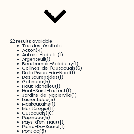
22 results available
Tous les résultats
Thématique
Acton
(4)
Environnement
(26)
Antoine-Labelle
(1)
Argenteuil
(1)
Beauharnois-Salaberry
(1)
Collines-de-l'Outaouais
(6)
De la Rivière-du-Nord
(1)
Des Laurentides
(1)
Gatineau
(5)
Haut-Richelieu
(1)
Haut-Saint-Laurent
(1)
Jardins-de-Napierville
(1)
Laurentides
(5)
13 results available
Maskoutains
(1)
Tous les résultats
Montérégie
(11)
Dimension
Aménagement du territoire
(57)
Outaouais
(10)
Culture
(2)
Papineau
(5)
Dynamiques transfrontalières
(1)
Pays-d'en-Haut
(1)
Économie
(5)
Pierre-De-Saurel
(1)
Éducation
(19)
Pontiac
(5)