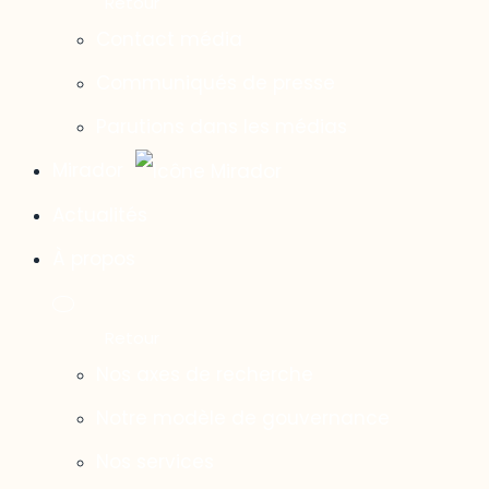
Contact média
Communiqués de presse
Parutions dans les médias
Mirador
Actualités
À propos
Nos axes de recherche
Notre modèle de gouvernance
Nos services