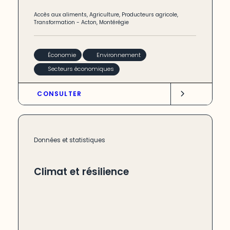
Accès aux aliments
,
Agriculture
,
Producteurs agricole
,
Transformation
-
Acton
,
Montérégie
Économie
Environnement
Secteurs économiques
CONSULTER
Données et statistiques
Climat et résilience