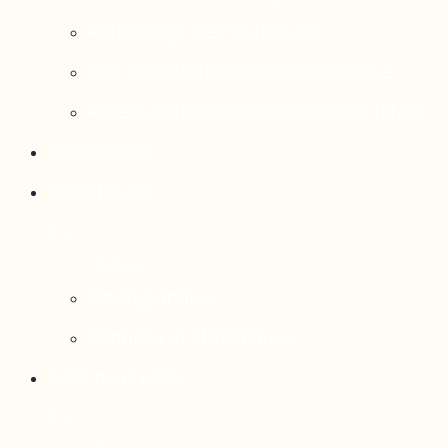
Rattrapage de l’Outaouais
État de situation socioéconomique
Réseau national d’observatoires (RNO)
Publications
Statistiques
Cartographies
Données et statistiques
Salle de presse