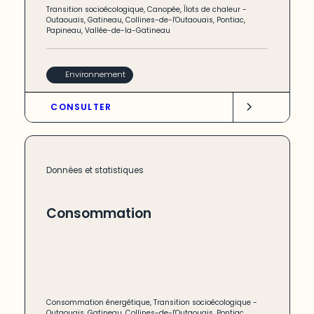
Transition socioécologique
,
Canopée
,
Îlots de chaleur
-
Outaouais
,
Gatineau
,
Collines-de-l'Outaouais
,
Pontiac
,
Papineau
,
Vallée-de-la-Gatineau
Environnement
CONSULTER
Données et statistiques
Consommation
Consommation énergétique
,
Transition socioécologique
-
Outaouais
,
Gatineau
,
Collines-de-l'Outaouais
,
Pontiac
,