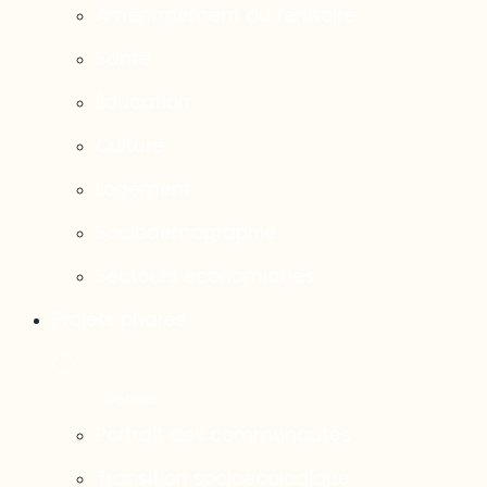
Aménagement du territoire
Santé
Éducation
Culture
Logement
Sociodémographie
Secteurs économiques
Projets phares
Portrait des communautés
Transition socioécologique