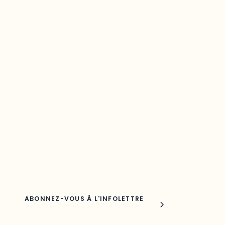
Restez à l’affût du développement de
votre région
Découvrez les toutes dernières nouvelles de l’ODO.
Adresse courriel
Nom