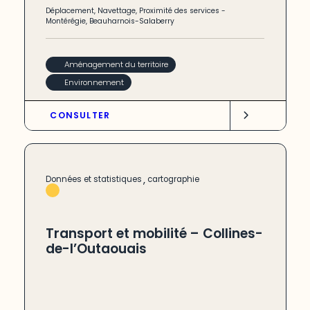
Déplacement
,
Navettage
,
Proximité des services
-
Montérégie
,
Beauharnois-Salaberry
Aménagement du territoire
Environnement
CONSULTER
,
Données et statistiques
cartographie
Transport et mobilité – Collines-
de-l’Outaouais