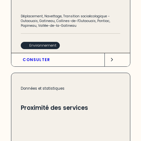
Déplacement
,
Navettage
,
Transition socioécologique
-
Outaouais
,
Gatineau
,
Collines-de-l'Outaouais
,
Pontiac
,
Papineau
,
Vallée-de-la-Gatineau
Environnement
CONSULTER
Données et statistiques
Proximité des services