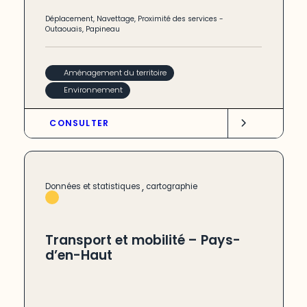
Déplacement
,
Navettage
,
Proximité des services
-
Outaouais
,
Papineau
Aménagement du territoire
Environnement
CONSULTER
,
Données et statistiques
cartographie
Transport et mobilité – Pays-
d’en-Haut