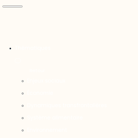
Thématiques
Enjeux sociaux
Économie
Dynamiques transfrontalières
Système alimentaire
Environnement