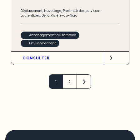
Déplacement
,
Navettage
,
Proximité des services
-
Laurentides
,
De la Rivière-du-Nord
Aménagement du territoire
Environnement
CONSULTER
1
2