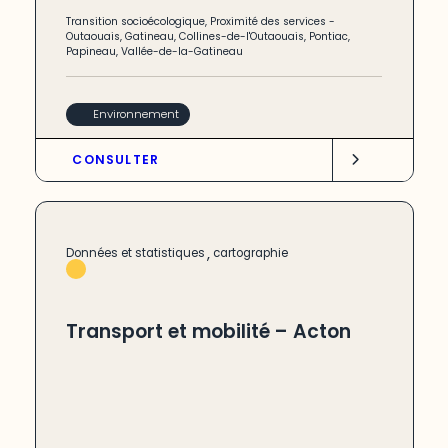
Transition socioécologique
,
Proximité des services
-
Outaouais
,
Gatineau
,
Collines-de-l'Outaouais
,
Pontiac
,
Papineau
,
Vallée-de-la-Gatineau
Environnement
CONSULTER
,
Données et statistiques
cartographie
Transport et mobilité – Acton