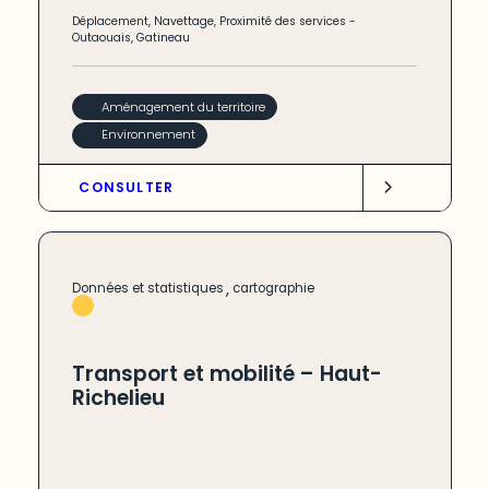
Déplacement
,
Navettage
,
Proximité des services
-
Outaouais
,
Gatineau
Aménagement du territoire
Environnement
CONSULTER
,
Données et statistiques
cartographie
Transport et mobilité – Haut-
Richelieu