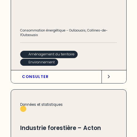
Consommation énergétique
-
Outaouais
,
Collines-de-
l'Outaouais
Aménagement du territoire
Environnement
CONSULTER
Données et statistiques
Industrie forestière – Acton