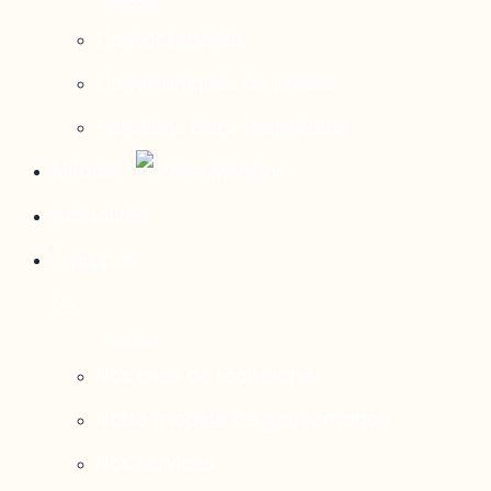
Contact média
Communiqués de presse
Parutions dans les médias
Mirador
Actualités
À propos
Nos axes de recherche
Notre modèle de gouvernance
Nos services