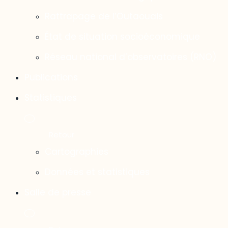
Rattrapage de l’Outaouais
État de situation socioéconomique
Réseau national d’observatoires (RNO)
Publications
Statistiques
Cartographies
Données et statistiques
Salle de presse