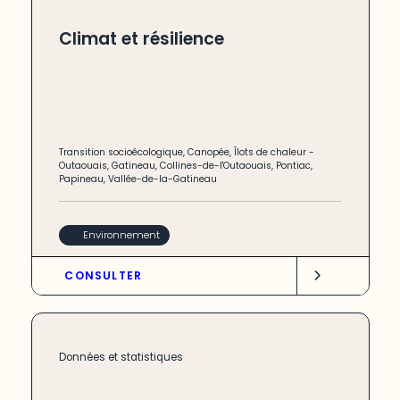
Climat et résilience
Transition socioécologique
,
Canopée
,
Îlots de chaleur
-
Outaouais
,
Gatineau
,
Collines-de-l'Outaouais
,
Pontiac
,
Papineau
,
Vallée-de-la-Gatineau
Environnement
CONSULTER
Données et statistiques