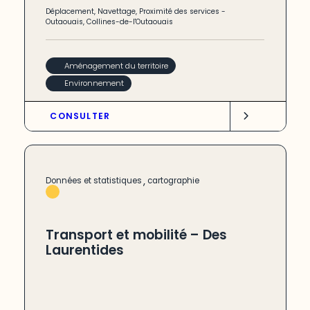
Déplacement
,
Navettage
,
Proximité des services
-
Outaouais
,
Collines-de-l'Outaouais
Aménagement du territoire
Environnement
CONSULTER
,
Données et statistiques
cartographie
Transport et mobilité – Des
Laurentides