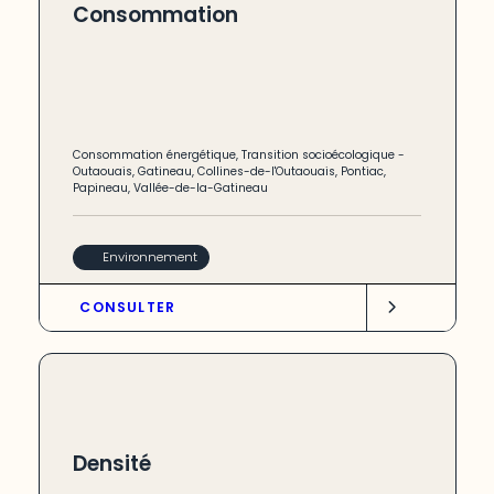
Consommation
Consommation énergétique
,
Transition socioécologique
-
Outaouais
,
Gatineau
,
Collines-de-l'Outaouais
,
Pontiac
,
Papineau
,
Vallée-de-la-Gatineau
Environnement
CONSULTER
Densité