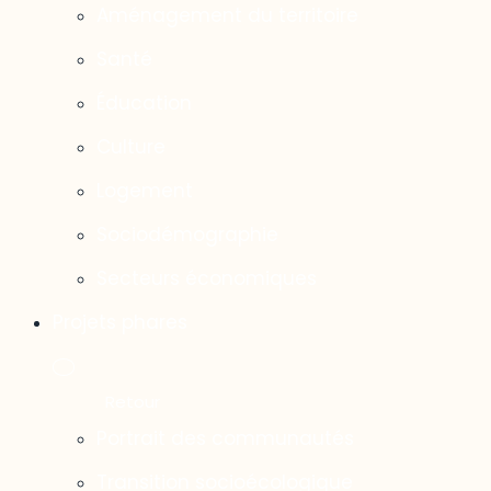
Aménagement du territoire
Santé
Éducation
Culture
Logement
Sociodémographie
Secteurs économiques
Projets phares
Portrait des communautés
Transition socioécologique