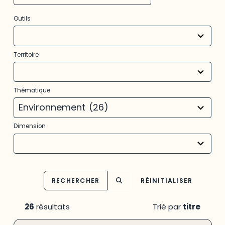
3
Outils
results
available
22
Territoire
results
available
13
Thématique
results
available
Environnement
(26)
14
Dimension
results
available
RECHERCHER
RÉINITIALISER
26
résultats
Trié par
titre