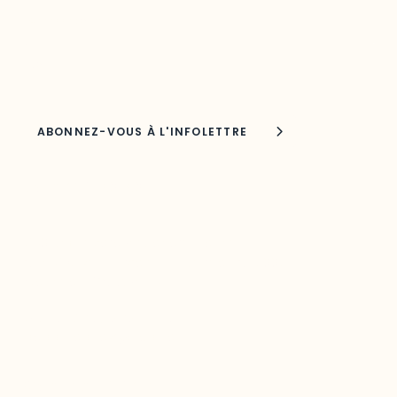
Adresse courriel
Nom
Joindre l'ODO
283, boulevard Alexandre-Taché,
C.P. 1250, succursale Hull, bureau C-0330
Gatineau, QC J9A 1L8
Questions générales
odooutaouais@uqo.ca
Contact média