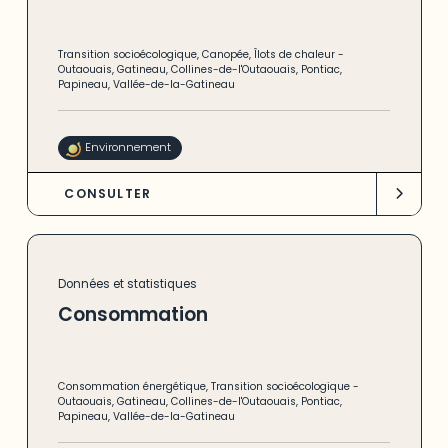
Transition socioécologique
,
Canopée
,
Îlots de chaleur
-
Outaouais
,
Gatineau
,
Collines-de-l'Outaouais
,
Pontiac
,
Papineau
,
Vallée-de-la-Gatineau
Environnement
CONSULTER
Données et statistiques
Consommation
Consommation énergétique
,
Transition socioécologique
-
Outaouais
,
Gatineau
,
Collines-de-l'Outaouais
,
Pontiac
,
Papineau
,
Vallée-de-la-Gatineau