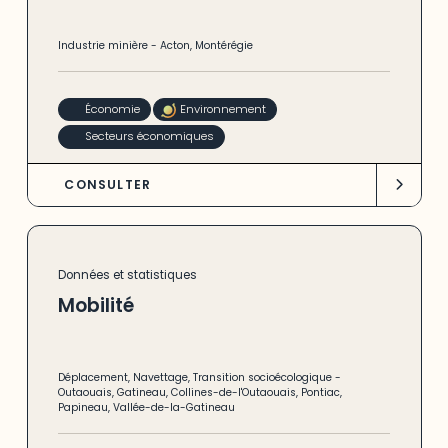
Industrie minière
-
Acton
,
Montérégie
Économie
Environnement
Secteurs économiques
CONSULTER
Données et statistiques
Mobilité
Déplacement
,
Navettage
,
Transition socioécologique
-
Outaouais
,
Gatineau
,
Collines-de-l'Outaouais
,
Pontiac
,
Papineau
,
Vallée-de-la-Gatineau