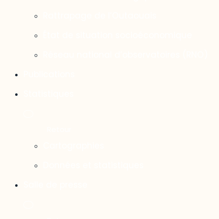
Rattrapage de l’Outaouais
État de situation socioéconomique
Réseau national d’observatoires (RNO)
Publications
Statistiques
Cartographies
Données et statistiques
Salle de presse