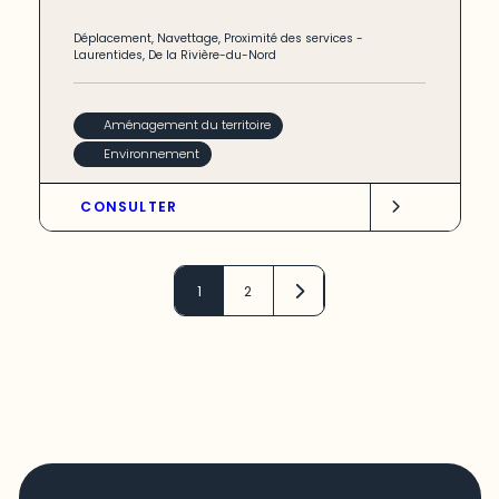
Déplacement
,
Navettage
,
Proximité des services
-
Laurentides
,
De la Rivière-du-Nord
Aménagement du territoire
Environnement
CONSULTER
1
2