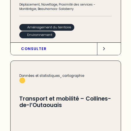
Déplacement
,
Navettage
,
Proximité des services
-
Montérégie
,
Beauharnois-Salaberry
Aménagement du territoire
Environnement
CONSULTER
,
Données et statistiques
cartographie
Transport et mobilité – Collines-
de-l’Outaouais