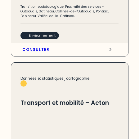
Transition socioécologique
,
Proximité des services
-
Outaouais
,
Gatineau
,
Collines-de-l'Outaouais
,
Pontiac
,
Papineau
,
Vallée-de-la-Gatineau
Environnement
CONSULTER
,
Données et statistiques
cartographie
Transport et mobilité – Acton