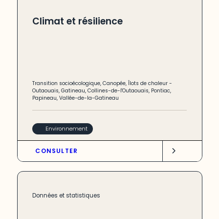
Climat et résilience
Transition socioécologique
,
Canopée
,
Îlots de chaleur
-
Outaouais
,
Gatineau
,
Collines-de-l'Outaouais
,
Pontiac
,
Papineau
,
Vallée-de-la-Gatineau
Environnement
CONSULTER
Données et statistiques