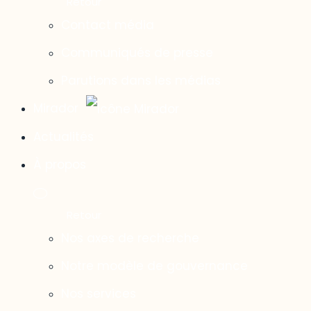
Contact média
Communiqués de presse
Parutions dans les médias
Mirador
Actualités
À propos
Nos axes de recherche
Notre modèle de gouvernance
Nos services