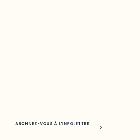
Restez à l’affût du développement de
votre région
Découvrez les toutes dernières nouvelles de l’ODO.
Adresse courriel
Nom