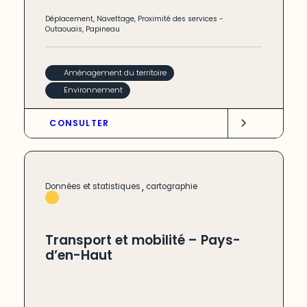
Déplacement
,
Navettage
,
Proximité des services
-
Outaouais
,
Papineau
Aménagement du territoire
Environnement
CONSULTER
,
Données et statistiques
cartographie
Transport et mobilité – Pays-
d’en-Haut