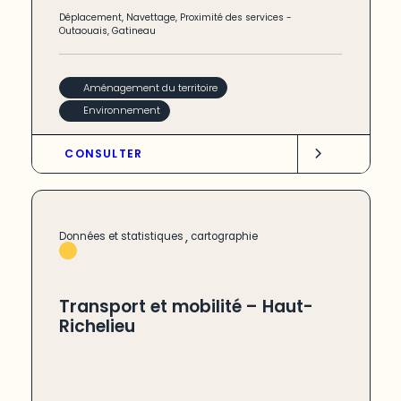
Déplacement
,
Navettage
,
Proximité des services
-
Outaouais
,
Gatineau
Aménagement du territoire
Environnement
CONSULTER
,
Données et statistiques
cartographie
Transport et mobilité – Haut-
Richelieu