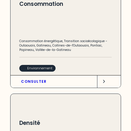
Consommation
Consommation énergétique
,
Transition socioécologique
-
Outaouais
,
Gatineau
,
Collines-de-l'Outaouais
,
Pontiac
,
Papineau
,
Vallée-de-la-Gatineau
Environnement
CONSULTER
Densité