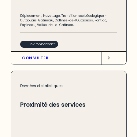
Déplacement
,
Navettage
,
Transition socioécologique
-
Outaouais
,
Gatineau
,
Collines-de-l'Outaouais
,
Pontiac
,
Papineau
,
Vallée-de-la-Gatineau
Environnement
CONSULTER
Données et statistiques
Proximité des services