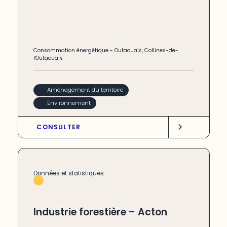
Consommation énergétique
-
Outaouais
,
Collines-de-
l'Outaouais
Aménagement du territoire
Environnement
CONSULTER
Données et statistiques
Industrie forestière – Acton