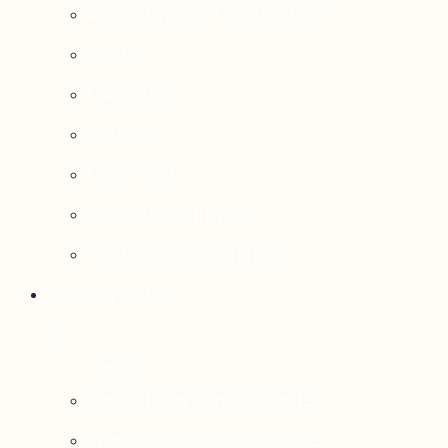
Aménagement du territoire
Santé
Éducation
Culture
Logement
Sociodémographie
Secteurs économiques
Projets phares
Portrait des communautés
Transition socioécologique