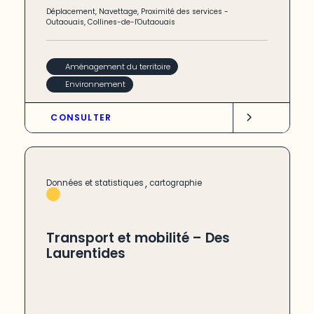
Déplacement
,
Navettage
,
Proximité des services
-
Outaouais
,
Collines-de-l'Outaouais
Aménagement du territoire
Environnement
CONSULTER
,
Données et statistiques
cartographie
Transport et mobilité – Des
Laurentides