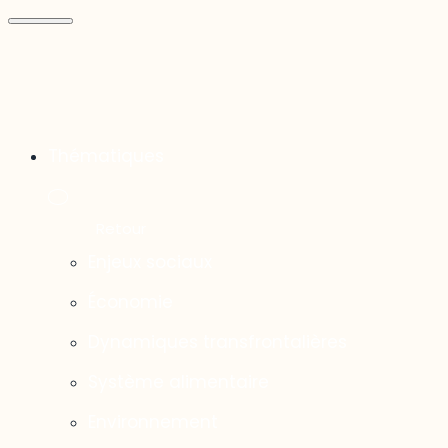
Thématiques
Enjeux sociaux
Économie
Dynamiques transfrontalières
Système alimentaire
Environnement