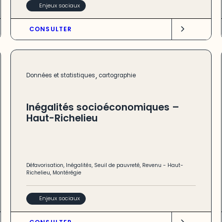
Enjeux sociaux
CONSULTER
,
Données et statistiques
cartographie
Inégalités socioéconomiques –
Haut-Richelieu
Défavorisation
,
Inégalités
,
Seuil de pauvreté
,
Revenu
-
Haut-
Richelieu
,
Montérégie
Enjeux sociaux