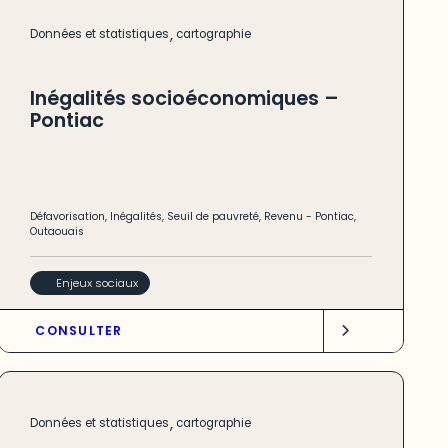
,
Données et statistiques
cartographie
Inégalités socioéconomiques –
Pontiac
Défavorisation
,
Inégalités
,
Seuil de pauvreté
,
Revenu
-
Pontiac
,
Outaouais
Enjeux sociaux
CONSULTER
,
Données et statistiques
cartographie