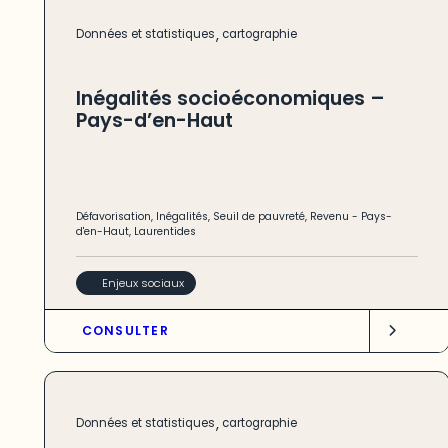
,
Données et statistiques
cartographie
Inégalités socioéconomiques –
Pays-d’en-Haut
Défavorisation
,
Inégalités
,
Seuil de pauvreté
,
Revenu
-
Pays-
d'en-Haut
,
Laurentides
Enjeux sociaux
CONSULTER
,
Données et statistiques
cartographie