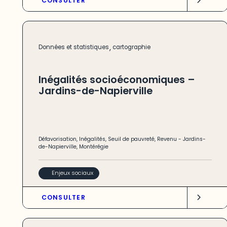
CONSULTER
,
Données et statistiques
cartographie
Inégalités socioéconomiques –
Jardins-de-Napierville
Défavorisation
,
Inégalités
,
Seuil de pauvreté
,
Revenu
-
Jardins-
de-Napierville
,
Montérégie
Enjeux sociaux
CONSULTER