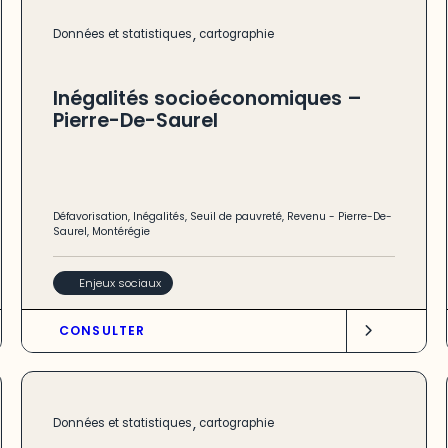
,
Données et statistiques
cartographie
Inégalités socioéconomiques –
Pierre-De-Saurel
Défavorisation
,
Inégalités
,
Seuil de pauvreté
,
Revenu
-
Pierre-De-
Saurel
,
Montérégie
Enjeux sociaux
CONSULTER
,
Données et statistiques
cartographie