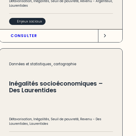
Défavorisation
,
Inégalités
,
Seuil de pauvreté
,
Revenu
-
Argenteuil
,
Laurentides
Enjeux sociaux
CONSULTER
,
Données et statistiques
cartographie
Inégalités socioéconomiques –
Des Laurentides
Défavorisation
,
Inégalités
,
Seuil de pauvreté
,
Revenu
-
Des
Laurentides
,
Laurentides