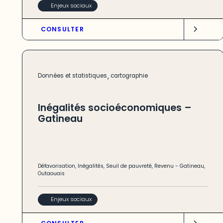
Enjeux sociaux
CONSULTER
,
Données et statistiques
cartographie
Inégalités socioéconomiques –
Gatineau
Défavorisation
,
Inégalités
,
Seuil de pauvreté
,
Revenu
-
Gatineau
,
Outaouais
Enjeux sociaux