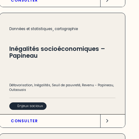
CONSULTER
,
Données et statistiques
cartographie
Inégalités socioéconomiques –
Papineau
Défavorisation
,
Inégalités
,
Seuil de pauvreté
,
Revenu
-
Papineau
,
Outaouais
Enjeux sociaux
CONSULTER