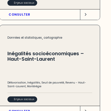
Enjeux sociaux
CONSULTER
,
Données et statistiques
cartographie
Inégalités socioéconomiques –
Haut-Saint-Laurent
Défavorisation
,
Inégalités
,
Seuil de pauvreté
,
Revenu
-
Haut-
Saint-Laurent
,
Montérégie
Enjeux sociaux