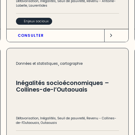
Défavorisation
,
Inégalités
,
Seuil de pauvreté
,
Revenu
-
Antoine-
Labelle
,
Laurentides
Enjeux sociaux
CONSULTER
,
Données et statistiques
cartographie
Inégalités socioéconomiques –
Collines-de-l’Outaouais
Défavorisation
,
Inégalités
,
Seuil de pauvreté
,
Revenu
-
Collines-
de-l'Outaouais
,
Outaouais