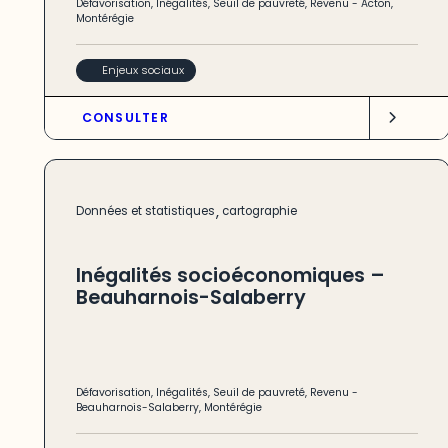
Défavorisation
,
Inégalités
,
Seuil de pauvreté
,
Revenu
-
Acton
,
Montérégie
Enjeux sociaux
CONSULTER
,
Données et statistiques
cartographie
Inégalités socioéconomiques –
Beauharnois-Salaberry
Défavorisation
,
Inégalités
,
Seuil de pauvreté
,
Revenu
-
Beauharnois-Salaberry
,
Montérégie