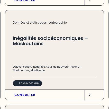
CONSULTER
,
Données et statistiques
cartographie
Inégalités socioéconomiques –
Maskoutains
Défavorisation
,
Inégalités
,
Seuil de pauvreté
,
Revenu
-
Maskoutains
,
Montérégie
Enjeux sociaux
CONSULTER