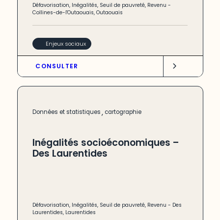
Défavorisation
,
Inégalités
,
Seuil de pauvreté
,
Revenu
-
Collines-de-l'Outaouais
,
Outaouais
Enjeux sociaux
CONSULTER
,
Données et statistiques
cartographie
Inégalités socioéconomiques –
Des Laurentides
Défavorisation
,
Inégalités
,
Seuil de pauvreté
,
Revenu
-
Des
Laurentides
,
Laurentides