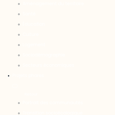
Aménagement du territoire
Santé
Éducation
Culture
Logement
Sociodémographie
Secteurs économiques
Projets phares
Portrait des communautés
Transition socioécologique