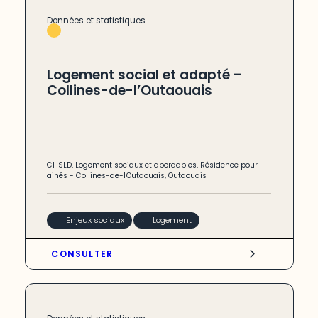
Données et statistiques
Logement social et adapté –
Collines-de-l’Outaouais
CHSLD
,
Logement sociaux et abordables
,
Résidence pour
ainés
-
Collines-de-l'Outaouais
,
Outaouais
Enjeux sociaux
Logement
CONSULTER