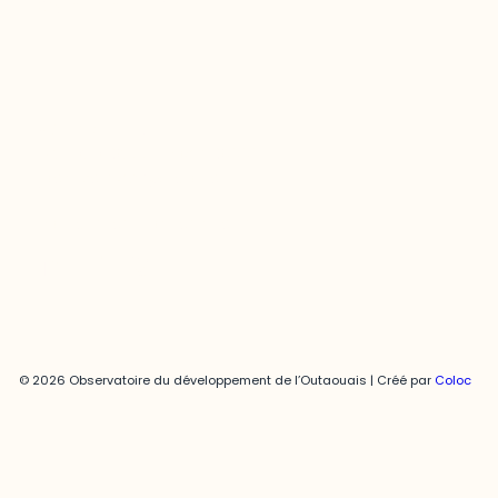
Contact média
Joani Vallespir
819-595-3900 | Poste 3222
joani.vallespir@uqo.ca
Politique de confidentialité
© 2026 Observatoire du développement de l’Outaouais | Créé par
Coloc