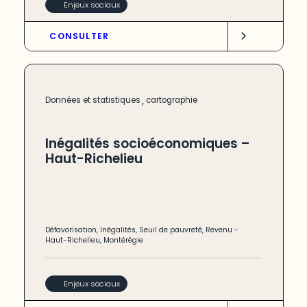
Enjeux sociaux
CONSULTER
,
Données et statistiques
cartographie
Inégalités socioéconomiques –
Haut-Richelieu
Défavorisation
,
Inégalités
,
Seuil de pauvreté
,
Revenu
-
Haut-Richelieu
,
Montérégie
Enjeux sociaux