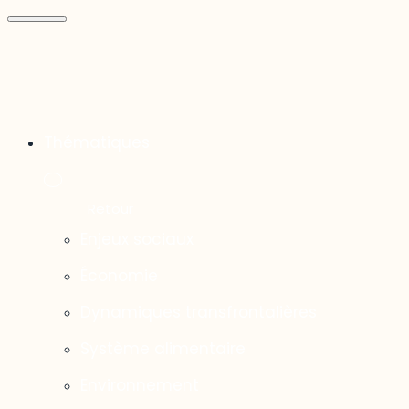
Thématiques
Enjeux sociaux
Économie
Dynamiques transfrontalières
Système alimentaire
Environnement