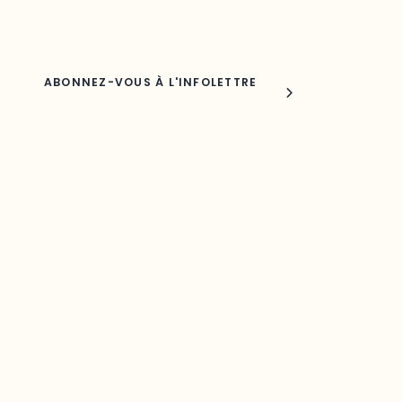
Nom
Joindre l'ODO
283, boulevard Alexandre-Taché,
C.P. 1250, succursale Hull, bureau C-0330
Gatineau, QC J9A 1L8
Questions générales
odooutaouais@uqo.ca