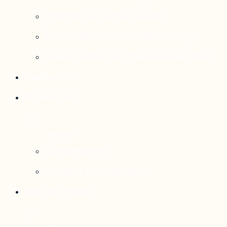
Rattrapage de l’Outaouais
État de situation socioéconomique
Réseau national d’observatoires (RNO)
Publications
Statistiques
Cartographies
Données et statistiques
Salle de presse