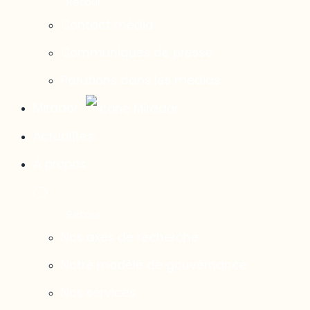
Contact média
Communiqués de presse
Parutions dans les médias
Mirador
Actualités
À propos
Nos axes de recherche
Notre modèle de gouvernance
Nos services