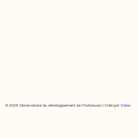
Contact média
Joani Vallespir
819-595-3900 | Poste 3222
joani.vallespir@uqo.ca
Politique de confidentialité
© 2026 Observatoire du développement de l’Outaouais | Créé par
Coloc