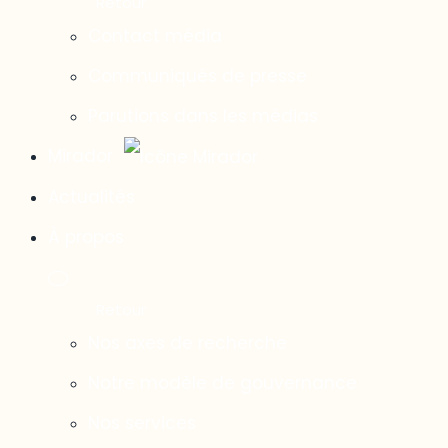
Contact média
Communiqués de presse
Parutions dans les médias
Mirador
Actualités
À propos
Nos axes de recherche
Notre modèle de gouvernance
Nos services