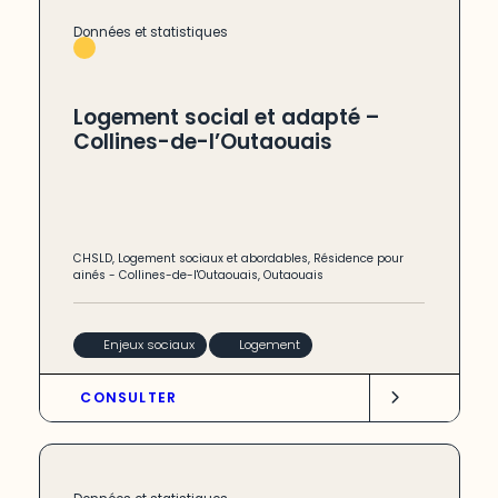
Données et statistiques
Logement social et adapté –
Collines-de-l’Outaouais
CHSLD
,
Logement sociaux et abordables
,
Résidence pour
ainés
-
Collines-de-l'Outaouais
,
Outaouais
Enjeux sociaux
Logement
CONSULTER