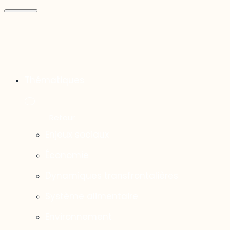
Thématiques
Enjeux sociaux
Économie
Dynamiques transfrontalières
Système alimentaire
Environnement