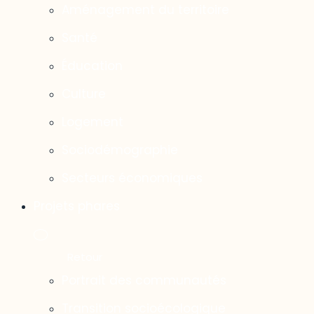
Aménagement du territoire
Santé
Éducation
Culture
Logement
Sociodémographie
Secteurs économiques
Projets phares
Portrait des communautés
Transition socioécologique