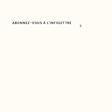
Nom
Joindre l'ODO
283, boulevard Alexandre-Taché,
C.P. 1250, succursale Hull, bureau C-0330
Gatineau, QC J9A 1L8
Questions générales
odooutaouais@uqo.ca