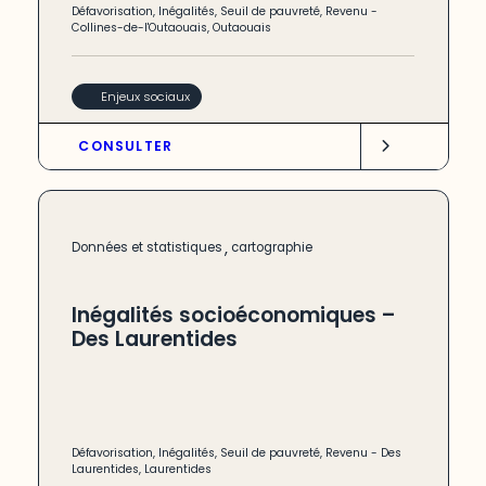
Défavorisation
,
Inégalités
,
Seuil de pauvreté
,
Revenu
-
Collines-de-l'Outaouais
,
Outaouais
Enjeux sociaux
CONSULTER
,
Données et statistiques
cartographie
Inégalités socioéconomiques –
Des Laurentides
Défavorisation
,
Inégalités
,
Seuil de pauvreté
,
Revenu
-
Des
Laurentides
,
Laurentides