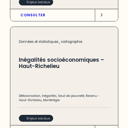
Enjeux sociaux
CONSULTER
,
Données et statistiques
cartographie
Inégalités socioéconomiques –
Haut-Richelieu
Défavorisation
,
Inégalités
,
Seuil de pauvreté
,
Revenu
-
Haut-Richelieu
,
Montérégie
Enjeux sociaux