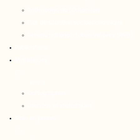
Rattrapage de l’Outaouais
État de situation socioéconomique
Réseau national d’observatoires (RNO)
Publications
Statistiques
Cartographies
Données et statistiques
Salle de presse