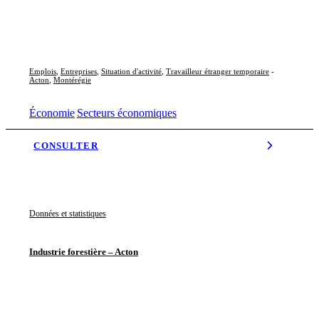
Emplois
,
Entreprises
,
Situation d'activité
,
Travailleur étranger temporaire
-
Acton
,
Montérégie
Économie
Secteurs économiques
CONSULTER
Données et statistiques
Industrie forestière – Acton