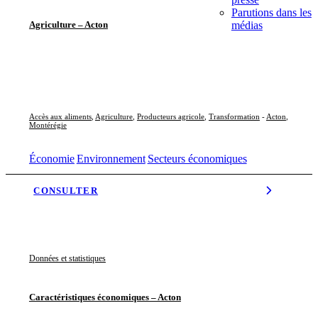
Parutions dans les
médias
Agriculture – Acton
Accès aux aliments
,
Agriculture
,
Producteurs agricole
,
Transformation
-
Acton
,
Montérégie
Économie
Environnement
Secteurs économiques
CONSULTER
Données et statistiques
Caractéristiques économiques – Acton