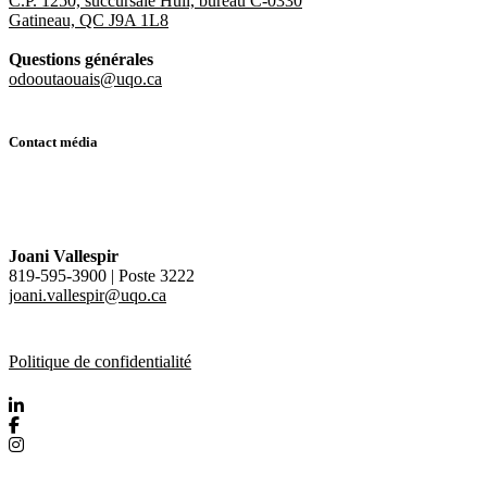
C.P. 1250, succursale Hull, bureau C-0330
Gatineau, QC J9A 1L8
Questions générales
odooutaouais@uqo.ca
Contact média
Joani Vallespir
819-595-3900 | Poste 3222
joani.vallespir@uqo.ca
Politique de confidentialité