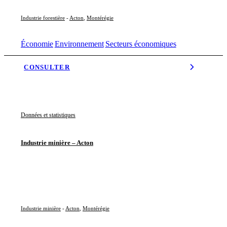
Industrie forestière
-
Acton
,
Montérégie
Économie
Environnement
Secteurs économiques
CONSULTER
Données et statistiques
Industrie minière – Acton
Industrie minière
-
Acton
,
Montérégie