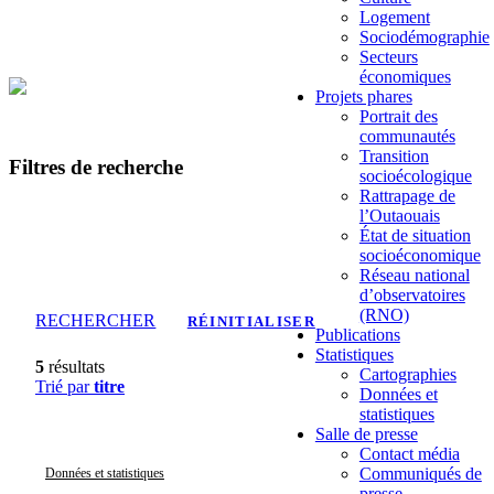
Logement
Sociodémographie
Secteurs
économiques
Projets phares
Portrait des
communautés
Transition
Filtres de recherche
socioécologique
Rattrapage de
l’Outaouais
État de situation
socioéconomique
Réseau national
d’observatoires
(RNO)
RECHERCHER
RÉINITIALISER
Publications
Statistiques
5
résultats
Cartographies
Trié par
titre
Données et
statistiques
Salle de presse
Contact média
Communiqués de
Données et statistiques
presse