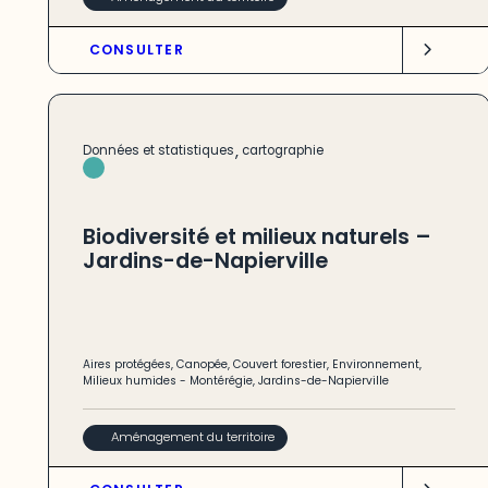
CONSULTER
,
Données et statistiques
cartographie
Biodiversité et milieux naturels –
Jardins-de-Napierville
Aires protégées
,
Canopée
,
Couvert forestier
,
Environnement
,
Milieux humides
-
Montérégie
,
Jardins-de-Napierville
Aménagement du territoire