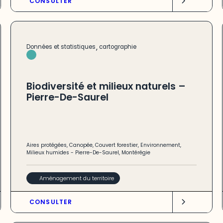
CONSULTER
,
Données et statistiques
cartographie
Biodiversité et milieux naturels –
Pierre-De-Saurel
Aires protégées
,
Canopée
,
Couvert forestier
,
Environnement
,
Milieux humides
-
Pierre-De-Saurel
,
Montérégie
Aménagement du territoire
CONSULTER