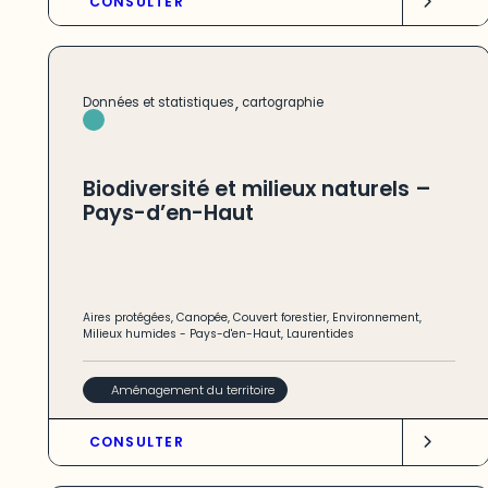
CONSULTER
,
Données et statistiques
cartographie
Biodiversité et milieux naturels –
Pays-d’en-Haut
Aires protégées
,
Canopée
,
Couvert forestier
,
Environnement
,
Milieux humides
-
Pays-d'en-Haut
,
Laurentides
Aménagement du territoire
CONSULTER