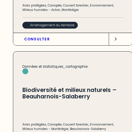
Aires protégées
,
Canopée
,
Couvert forestier
,
Environnement
,
Milieux humides
-
Acton
,
Montérégie
Aménagement du territoire
CONSULTER
,
Données et statistiques
cartographie
Biodiversité et milieux naturels –
Beauharnois-Salaberry
Aires protégées
,
Canopée
,
Couvert forestier
,
Environnement
,
Milieux humides
-
Montérégie
,
Beauharnois-Salaberry