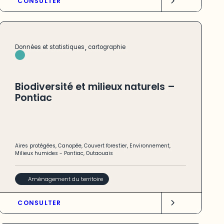
CONSULTER
,
Données et statistiques
cartographie
Biodiversité et milieux naturels –
Pontiac
Aires protégées
,
Canopée
,
Couvert forestier
,
Environnement
,
Milieux humides
-
Pontiac
,
Outaouais
Aménagement du territoire
CONSULTER