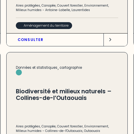
Aires protégées
,
Canopée
,
Couvert forestier
,
Environnement
,
Milieux humides
-
Antoine-Labelle
,
Laurentides
Aménagement du territoire
CONSULTER
,
Données et statistiques
cartographie
Biodiversité et milieux naturels –
Collines-de-l’Outaouais
Aires protégées
,
Canopée
,
Couvert forestier
,
Environnement
,
Milieux humides
-
Collines-de-l'Outaouais
,
Outaouais