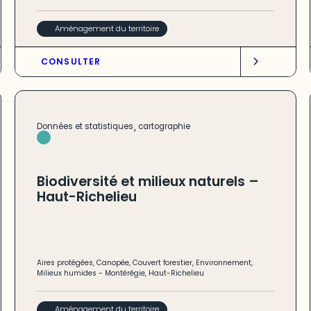
Aménagement du territoire
CONSULTER
,
Données et statistiques
cartographie
Biodiversité et milieux naturels –
Haut-Richelieu
Aires protégées
,
Canopée
,
Couvert forestier
,
Environnement
,
Milieux humides
-
Montérégie
,
Haut-Richelieu
Aménagement du territoire