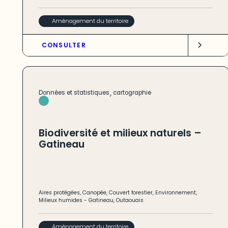
Aménagement du territoire
CONSULTER
,
Données et statistiques
cartographie
Biodiversité et milieux naturels –
Gatineau
Aires protégées
,
Canopée
,
Couvert forestier
,
Environnement
,
Milieux humides
-
Gatineau
,
Outaouais
Aménagement du territoire