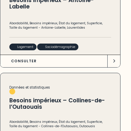
Besoins impérieux – Antoine-
Labelle
Abordabilité
,
Besoins impérieux
,
État du logement
,
Superficie
,
Taille du logement
-
Antoine-Labelle
,
Laurentides
Logement
Sociodémographie
CONSULTER
Données et statistiques
Besoins impérieux – Collines-de-
l’Outaouais
Abordabilité
,
Besoins impérieux
,
État du logement
,
Superficie
,
Taille du logement
-
Collines-de-l'Outaouais
,
Outaouais