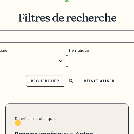
Filtres de recherche
11
toire
Thématique
ults
results
ilable
available
RECHERCHER
RÉINITIALISER
Données et statistiques