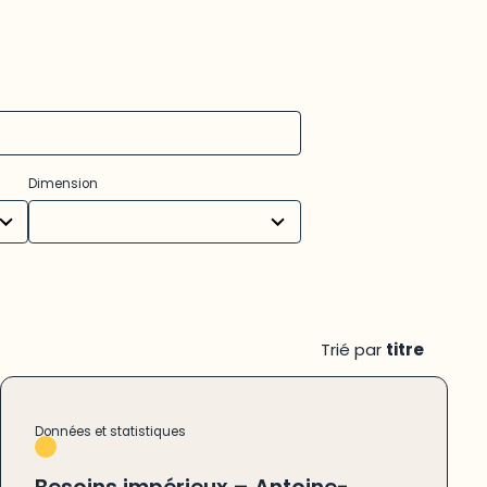
31
Dimension
results
available
Trié par
titre
Données et statistiques