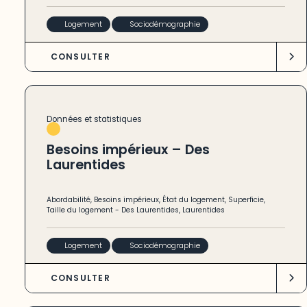
Logement
Sociodémographie
CONSULTER
Données et statistiques
Besoins impérieux – Des
Laurentides
Abordabilité
,
Besoins impérieux
,
État du logement
,
Superficie
,
Taille du logement
-
Des Laurentides
,
Laurentides
Logement
Sociodémographie
CONSULTER