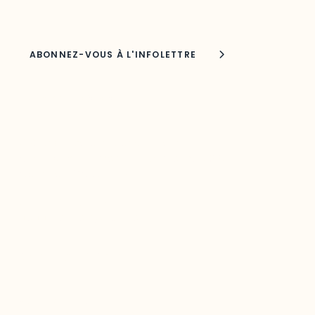
Nom
Joindre l'ODO
283, boulevard Alexandre-Taché,
C.P. 1250, succursale Hull, bureau C-0330
Gatineau, QC J9A 1L8
Questions générales
odooutaouais@uqo.ca
Contact média
Joani Vallespir