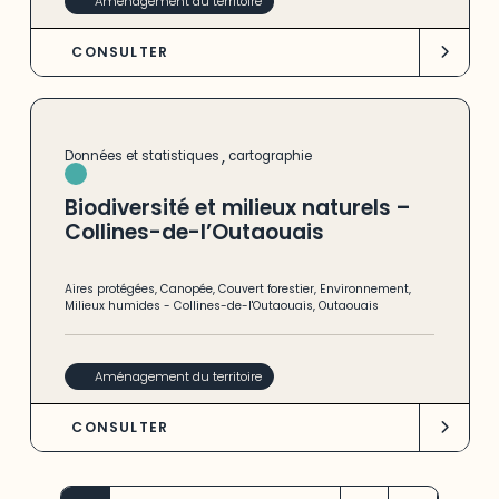
Aménagement du territoire
CONSULTER
,
Données et statistiques
cartographie
Biodiversité et milieux naturels –
Collines-de-l’Outaouais
Aires protégées
,
Canopée
,
Couvert forestier
,
Environnement
,
Milieux humides
-
Collines-de-l'Outaouais
,
Outaouais
Aménagement du territoire
CONSULTER