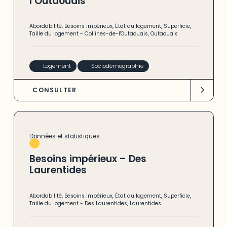
l’Outaouais
Abordabilité
,
Besoins impérieux
,
État du logement
,
Superficie
,
Taille du logement
-
Collines-de-l'Outaouais
,
Outaouais
Logement
Sociodémographie
CONSULTER
Données et statistiques
Besoins impérieux – Des
Laurentides
Abordabilité
,
Besoins impérieux
,
État du logement
,
Superficie
,
Taille du logement
-
Des Laurentides
,
Laurentides