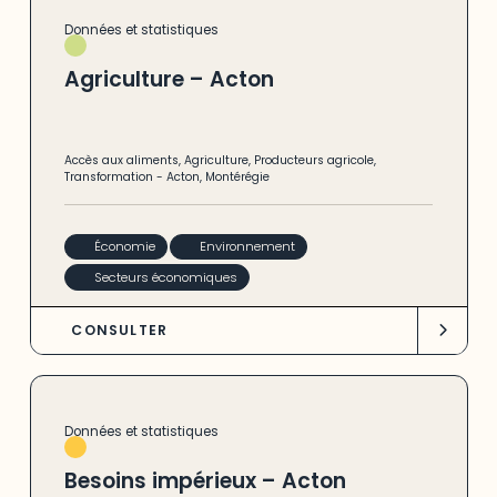
Données et statistiques
Agriculture – Acton
Accès aux aliments
,
Agriculture
,
Producteurs agricole
,
Transformation
-
Acton
,
Montérégie
Économie
Environnement
Secteurs économiques
CONSULTER
Données et statistiques
Besoins impérieux – Acton