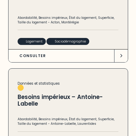
Abordabilité
,
Besoins impérieux
,
État du logement
,
Superficie
,
Taille du logement
-
Acton
,
Montérégie
Logement
Sociodémographie
CONSULTER
Données et statistiques
Besoins impérieux – Antoine-
Labelle
Abordabilité
,
Besoins impérieux
,
État du logement
,
Superficie
,
Taille du logement
-
Antoine-Labelle
,
Laurentides