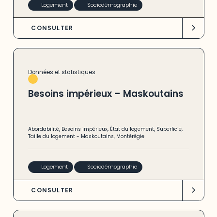
Logement
Sociodémographie
CONSULTER
Données et statistiques
Besoins impérieux – Maskoutains
Abordabilité
,
Besoins impérieux
,
État du logement
,
Superficie
,
Taille du logement
-
Maskoutains
,
Montérégie
Logement
Sociodémographie
CONSULTER