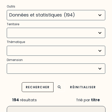
3
Outils
results
available
Données et statistiques
(194)
22
Territoire
results
available
11
Thématique
results
available
31
Dimension
results
available
RECHERCHER
RÉINITIALISER
194
résultats
Trié par
titre