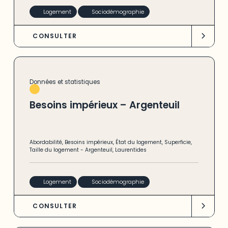
Logement
Sociodémographie
CONSULTER
Données et statistiques
Besoins impérieux – Argenteuil
Abordabilité
,
Besoins impérieux
,
État du logement
,
Superficie
,
Taille du logement
-
Argenteuil
,
Laurentides
Logement
Sociodémographie
CONSULTER