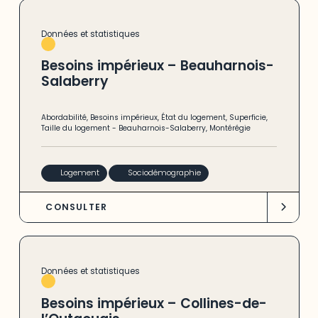
Données et statistiques
Besoins impérieux – Beauharnois-
Salaberry
Abordabilité
,
Besoins impérieux
,
État du logement
,
Superficie
,
Taille du logement
-
Beauharnois-Salaberry
,
Montérégie
Logement
Sociodémographie
CONSULTER
Données et statistiques
Besoins impérieux – Collines-de-