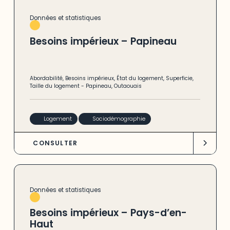
Données et statistiques
Besoins impérieux – Papineau
Abordabilité
,
Besoins impérieux
,
État du logement
,
Superficie
,
Taille du logement
-
Papineau
,
Outaouais
Logement
Sociodémographie
CONSULTER
Données et statistiques
Besoins impérieux – Pays-d’en-
Haut