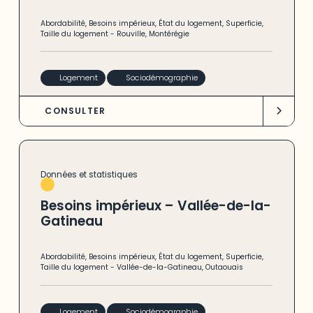
Abordabilité
,
Besoins impérieux
,
État du logement
,
Superficie
,
Taille du logement
-
Rouville
,
Montérégie
Logement
Sociodémographie
CONSULTER
Données et statistiques
Besoins impérieux – Vallée-de-la-
Gatineau
Abordabilité
,
Besoins impérieux
,
État du logement
,
Superficie
,
Taille du logement
-
Vallée-de-la-Gatineau
,
Outaouais
Logement
Sociodémographie