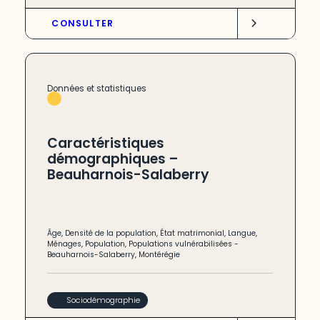
CONSULTER
Données et statistiques
Caractéristiques
démographiques –
Beauharnois-Salaberry
Âge
,
Densité de la population
,
État matrimonial
,
Langue
,
Ménages
,
Population
,
Populations vulnérabilisées
-
Beauharnois-Salaberry
,
Montérégie
Sociodémographie