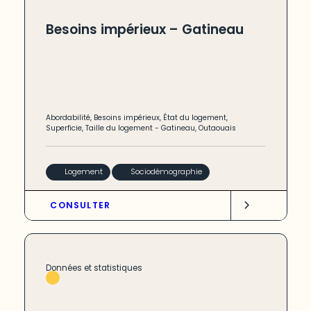
Besoins impérieux – Gatineau
Abordabilité
,
Besoins impérieux
,
État du logement
,
Superficie
,
Taille du logement
-
Gatineau
,
Outaouais
Logement
Sociodémographie
CONSULTER
Données et statistiques