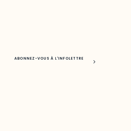
Découvrez les toutes dernières nouvelles de l’ODO.
Adresse courriel
Nom
Joindre l'ODO
283, boulevard Alexandre-Taché,
C.P. 1250, succursale Hull, bureau C-0330
Gatineau, QC J9A 1L8