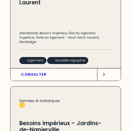
Laurent
Abordabilité
,
Besoins impérieux
,
État du logement
,
Superficie
,
Taille du logement
-
Haut-Saint-Laurent
,
Montérégie
Logement
Sociodémographie
CONSULTER
Données et statistiques
Besoins impérieux – Jardins-
de-Napierville