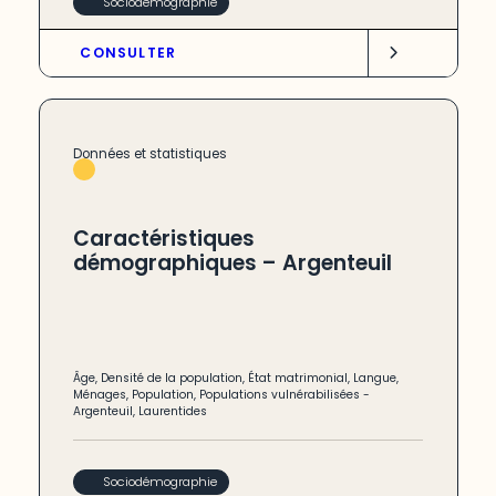
Sociodémographie
CONSULTER
Données et statistiques
Caractéristiques
démographiques – Argenteuil
Âge
,
Densité de la population
,
État matrimonial
,
Langue
,
Ménages
,
Population
,
Populations vulnérabilisées
-
Argenteuil
,
Laurentides
Sociodémographie