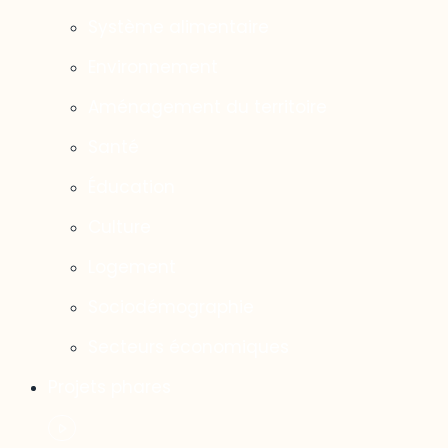
Système alimentaire
Environnement
Aménagement du territoire
Santé
Éducation
Culture
Logement
Sociodémographie
Secteurs économiques
Projets phares