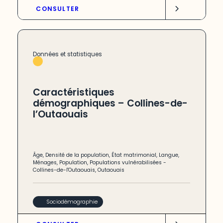
CONSULTER
Données et statistiques
Caractéristiques
démographiques – Collines-de-
l’Outaouais
Âge
,
Densité de la population
,
État matrimonial
,
Langue
,
Ménages
,
Population
,
Populations vulnérabilisées
-
Collines-de-l'Outaouais
,
Outaouais
Sociodémographie