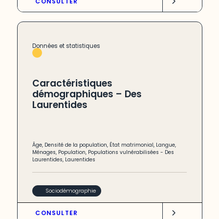
CONSULTER
Données et statistiques
Caractéristiques
démographiques – Des
Laurentides
Âge
,
Densité de la population
,
État matrimonial
,
Langue
,
Ménages
,
Population
,
Populations vulnérabilisées
-
Des
Laurentides
,
Laurentides
Sociodémographie
CONSULTER