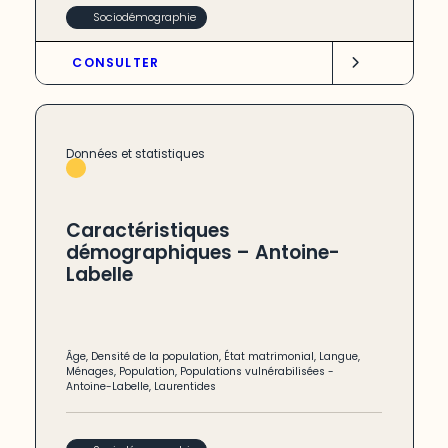
Sociodémographie
CONSULTER
Données et statistiques
Caractéristiques
démographiques – Antoine-
Labelle
Âge
,
Densité de la population
,
État matrimonial
,
Langue
,
Ménages
,
Population
,
Populations vulnérabilisées
-
Antoine-Labelle
,
Laurentides