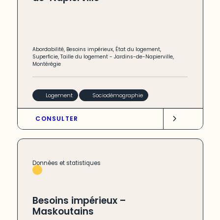
Abordabilité
,
Besoins impérieux
,
État du logement
,
Superficie
,
Taille du logement
-
Jardins-de-Napierville
,
Montérégie
Logement
Sociodémographie
CONSULTER
Données et statistiques
Besoins impérieux –
Maskoutains