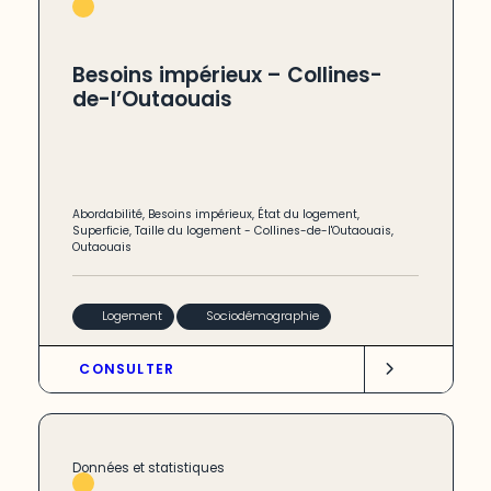
Besoins impérieux – Collines-
de-l’Outaouais
Abordabilité
,
Besoins impérieux
,
État du logement
,
Superficie
,
Taille du logement
-
Collines-de-l'Outaouais
,
Outaouais
Logement
Sociodémographie
CONSULTER
Données et statistiques