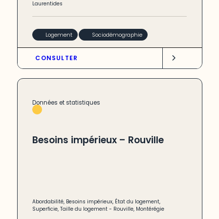
Laurentides
Logement
Sociodémographie
CONSULTER
Données et statistiques
Besoins impérieux – Rouville
Abordabilité
,
Besoins impérieux
,
État du logement
,
Superficie
,
Taille du logement
-
Rouville
,
Montérégie