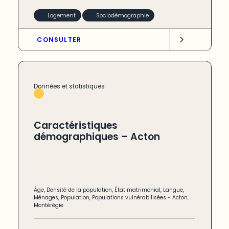
Logement
Sociodémographie
CONSULTER
Données et statistiques
Caractéristiques
démographiques – Acton
Âge
,
Densité de la population
,
État matrimonial
,
Langue
,
Ménages
,
Population
,
Populations vulnérabilisées
-
Acton
,
Montérégie