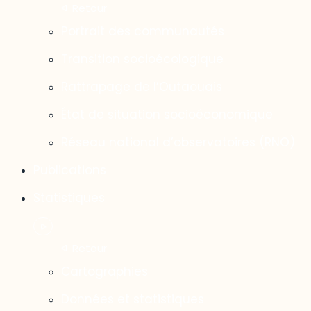
Portrait des communautés
Transition socioécologique
Rattrapage de l’Outaouais
État de situation socioéconomique
Réseau national d’observatoires (RNO)
Publications
Statistiques
Cartographies
Données et statistiques