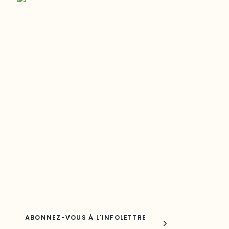
Restez à l’affût du développement de
votre région
Découvrez les toutes dernières nouvelles de l’ODO.
Adresse courriel
Nom