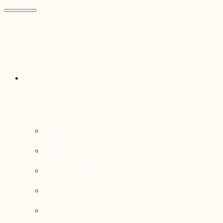
Thématiques
Enjeux sociaux
Économie
Dynamiques transfrontalières
Système alimentaire
Environnement