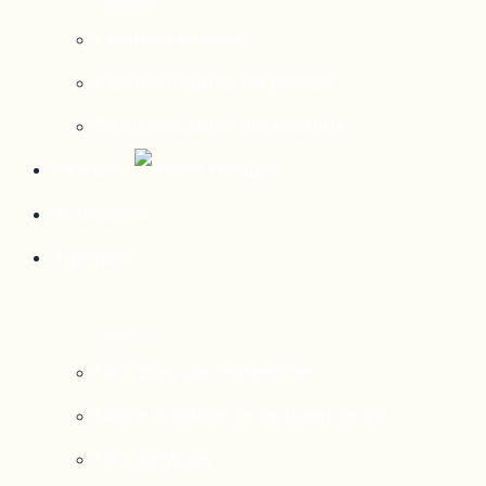
Contact média
Communiqués de presse
Parutions dans les médias
Mirador
Actualités
À propos
Nos axes de recherche
Notre modèle de gouvernance
Nos services