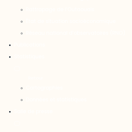
Rattrapage de l’Outaouais
État de situation socioéconomique
Réseau national d’observatoires (RNO)
Publications
Statistiques
Cartographies
Données et statistiques
Salle de presse