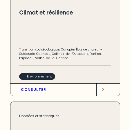
Climat et résilience
Transition socioécologique
,
Canopée
,
Îlots de chaleur
-
Outaouais
,
Gatineau
,
Collines-de-l'Outaouais
,
Pontiac
,
Papineau
,
Vallée-de-la-Gatineau
Environnement
CONSULTER
Données et statistiques