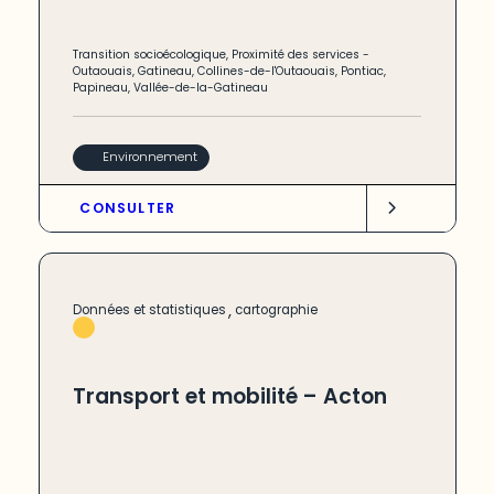
Transition socioécologique
,
Proximité des services
-
Outaouais
,
Gatineau
,
Collines-de-l'Outaouais
,
Pontiac
,
Papineau
,
Vallée-de-la-Gatineau
Environnement
CONSULTER
,
Données et statistiques
cartographie
Transport et mobilité – Acton