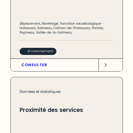
Déplacement
,
Navettage
,
Transition socioécologique
-
Outaouais
,
Gatineau
,
Collines-de-l'Outaouais
,
Pontiac
,
Papineau
,
Vallée-de-la-Gatineau
Environnement
CONSULTER
Données et statistiques
Proximité des services