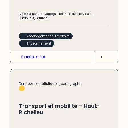
Déplacement
,
Navettage
,
Proximité des services
-
Outaouais
,
Gatineau
Aménagement du territoire
Environnement
CONSULTER
,
Données et statistiques
cartographie
Transport et mobilité – Haut-
Richelieu