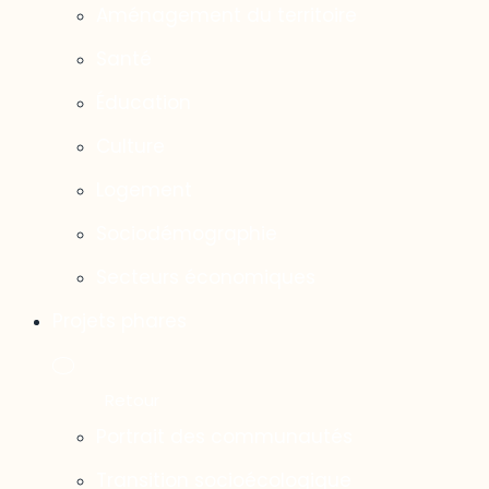
Aménagement du territoire
Santé
Éducation
Culture
Logement
Sociodémographie
Secteurs économiques
Projets phares
Portrait des communautés
Transition socioécologique