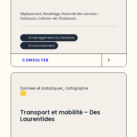
Déplacement
,
Navettage
,
Proximité des services
-
Outaouais
,
Collines-de-l'Outaouais
Aménagement du territoire
Environnement
CONSULTER
,
Données et statistiques
cartographie
Transport et mobilité – Des
Laurentides