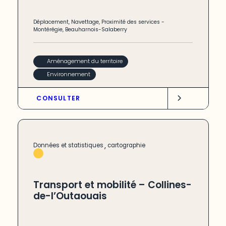
Déplacement
,
Navettage
,
Proximité des services
-
Montérégie
,
Beauharnois-Salaberry
Aménagement du territoire
Environnement
CONSULTER
,
Données et statistiques
cartographie
Transport et mobilité – Collines-
de-l’Outaouais