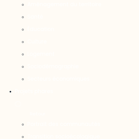
Aménagement du territoire
Santé
Éducation
Culture
Logement
Sociodémographie
Secteurs économiques
Projets phares
Portrait des communautés
Transition socioécologique