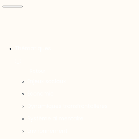
Thématiques
Enjeux sociaux
Économie
Dynamiques transfrontalières
Système alimentaire
Environnement