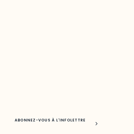
Restez à l’affût du développement de
votre région
Découvrez les toutes dernières nouvelles de l’ODO.
Adresse courriel
Nom