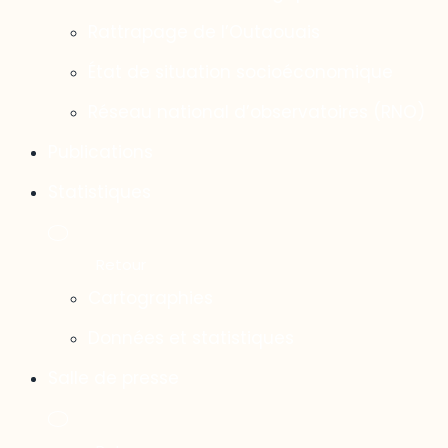
Rattrapage de l’Outaouais
État de situation socioéconomique
Réseau national d’observatoires (RNO)
Publications
Statistiques
Cartographies
Données et statistiques
Salle de presse