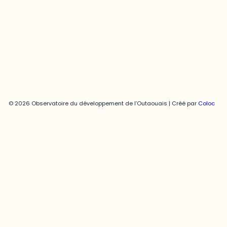
joani.vallespir@uqo.ca
Politique de confidentialité
© 2026 Observatoire du développement de l’Outaouais | Créé par
Coloc