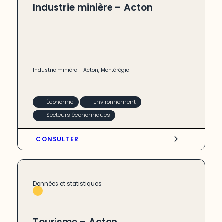
Industrie minière – Acton
Industrie minière
-
Acton
,
Montérégie
Économie
Environnement
Secteurs économiques
CONSULTER
Données et statistiques
Tourisme – Acton