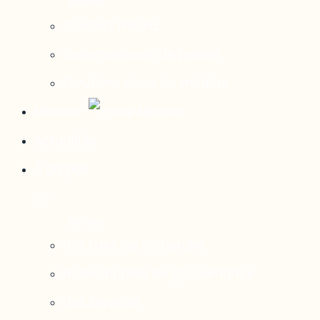
Contact média
Communiqués de presse
Parutions dans les médias
Mirador
Actualités
À propos
Nos axes de recherche
Notre modèle de gouvernance
Nos services