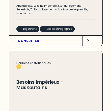
Abordabilité
,
Besoins impérieux
,
État du logement
,
Superficie
,
Taille du logement
-
Jardins-de-Napierville
,
Montérégie
Logement
Sociodémographie
CONSULTER
Données et statistiques
Besoins impérieux –
Maskoutains