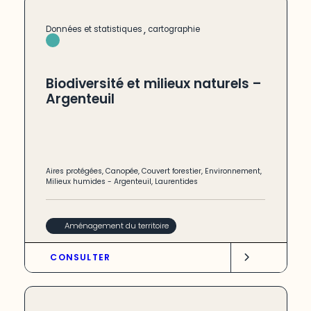
,
Données et statistiques
cartographie
Biodiversité et milieux naturels –
Argenteuil
Aires protégées
,
Canopée
,
Couvert forestier
,
Environnement
,
Milieux humides
-
Argenteuil
,
Laurentides
Aménagement du territoire
CONSULTER