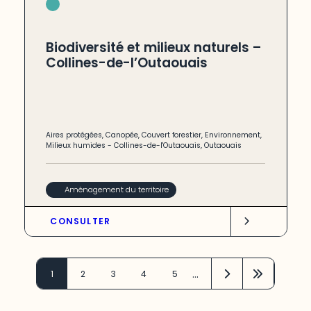
Biodiversité et milieux naturels –
Collines-de-l’Outaouais
Aires protégées
,
Canopée
,
Couvert forestier
,
Environnement
,
Milieux humides
-
Collines-de-l'Outaouais
,
Outaouais
Aménagement du territoire
CONSULTER
…
1
2
3
4
5