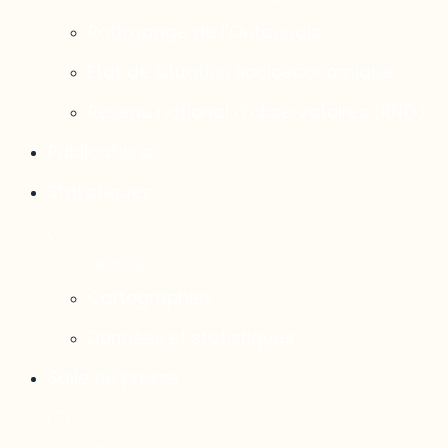
Rattrapage de l’Outaouais
État de situation socioéconomique
Réseau national d’observatoires (RNO)
Publications
Statistiques
Cartographies
Données et statistiques
Salle de presse