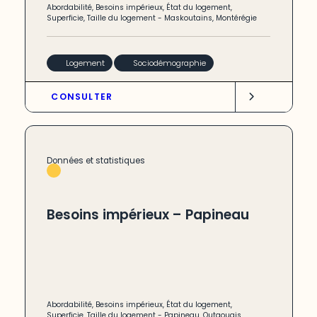
Abordabilité
,
Besoins impérieux
,
État du logement
,
Superficie
,
Taille du logement
-
Maskoutains
,
Montérégie
Logement
Sociodémographie
CONSULTER
Données et statistiques
Besoins impérieux – Papineau
Abordabilité
,
Besoins impérieux
,
État du logement
,
Superficie
,
Taille du logement
-
Papineau
,
Outaouais