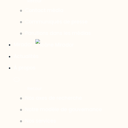
Contact média
Communiqués de presse
Parutions dans les médias
Mirador
Actualités
À propos
Nos axes de recherche
Notre modèle de gouvernance
Nos services