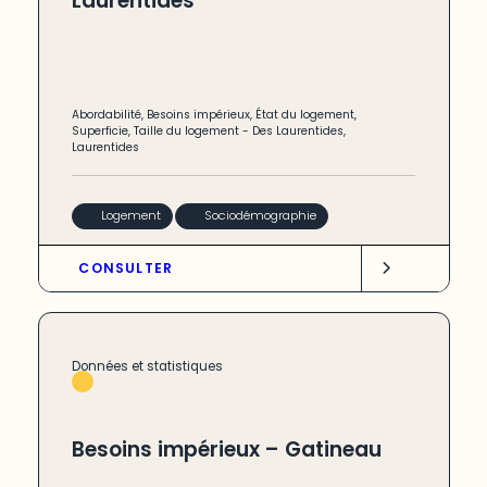
Laurentides
Abordabilité
,
Besoins impérieux
,
État du logement
,
Superficie
,
Taille du logement
-
Des Laurentides
,
Laurentides
Logement
Sociodémographie
CONSULTER
Données et statistiques
Besoins impérieux – Gatineau