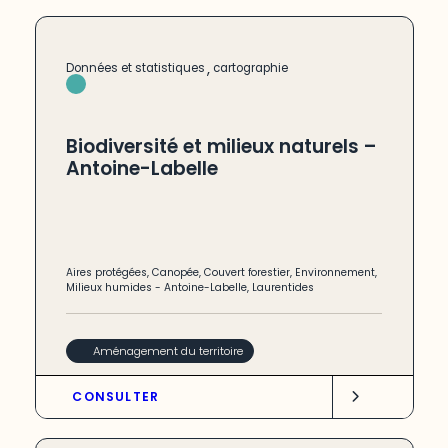
,
Données et statistiques
cartographie
Biodiversité et milieux naturels –
Antoine-Labelle
Aires protégées
,
Canopée
,
Couvert forestier
,
Environnement
,
Milieux humides
-
Antoine-Labelle
,
Laurentides
Aménagement du territoire
CONSULTER