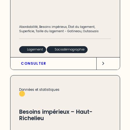
Abordabilité
,
Besoins impérieux
,
État du logement
,
Superficie
,
Taille du logement
-
Gatineau
,
Outaouais
Logement
Sociodémographie
CONSULTER
Données et statistiques
Besoins impérieux – Haut-
Richelieu