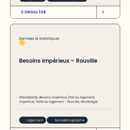
CONSULTER
Données et statistiques
Besoins impérieux – Rouville
Abordabilité
,
Besoins impérieux
,
État du logement
,
Superficie
,
Taille du logement
-
Rouville
,
Montérégie
Logement
Sociodémographie