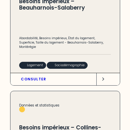
Besoins impérieux –
Beauharnois-Salaberry
Abordabilité
,
Besoins impérieux
,
État du logement
,
Superficie
,
Taille du logement
-
Beauharnois-Salaberry
,
Montérégie
Logement
Sociodémographie
CONSULTER
Données et statistiques
Besoins impérieux – Collines-