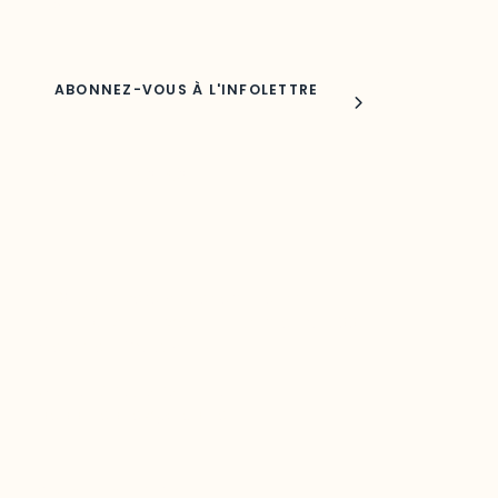
Nom
Joindre l'ODO
283, boulevard Alexandre-Taché,
C.P. 1250, succursale Hull, bureau C-0330
Gatineau, QC J9A 1L8
Questions générales
odooutaouais@uqo.ca
Contact média