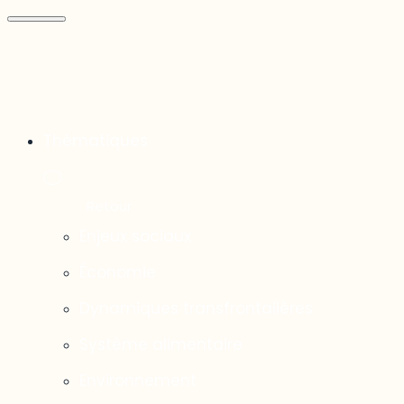
Thématiques
Enjeux sociaux
Économie
Dynamiques transfrontalières
Système alimentaire
Environnement