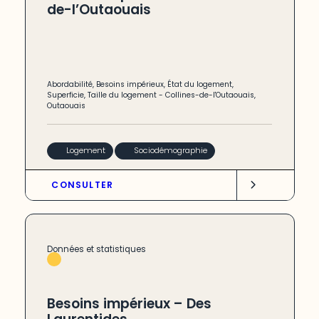
de-l’Outaouais
Abordabilité
,
Besoins impérieux
,
État du logement
,
Superficie
,
Taille du logement
-
Collines-de-l'Outaouais
,
Outaouais
Logement
Sociodémographie
CONSULTER
Données et statistiques
Besoins impérieux – Des