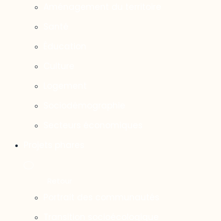
Aménagement du territoire
Santé
Éducation
Culture
Logement
Sociodémographie
Secteurs économiques
Projets phares
Portrait des communautés
Transition socioécologique