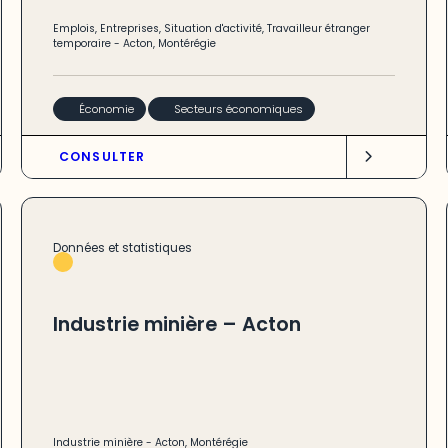
Emplois
,
Entreprises
,
Situation d'activité
,
Travailleur étranger
temporaire
-
Acton
,
Montérégie
Économie
Secteurs économiques
CONSULTER
Données et statistiques
Industrie minière – Acton
Industrie minière
-
Acton
,
Montérégie