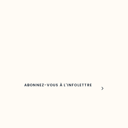
Restez à l’affût du développement de 
région
Découvrez les toutes dernières nouvelles de l’ODO.
Adresse courriel
Nom