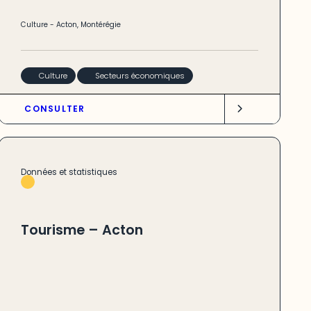
Culture
-
Acton
,
Montérégie
Culture
Secteurs économiques
CONSULTER
Données et statistiques
Tourisme – Acton