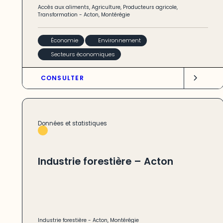
Accès aux aliments
,
Agriculture
,
Producteurs agricole
,
Transformation
-
Acton
,
Montérégie
Économie
Environnement
Secteurs économiques
CONSULTER
Données et statistiques
Industrie forestière – Acton
Industrie forestière
-
Acton
,
Montérégie