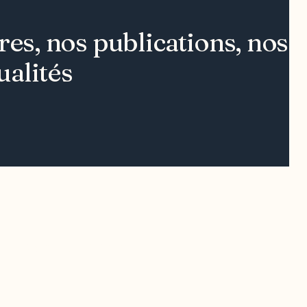
s, nos publications, nos ou
ualités
Contact média