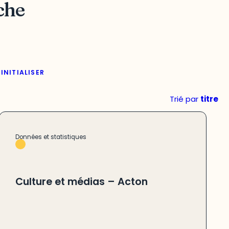
che
INITIALISER
Trié par
titre
Données et statistiques
Culture et médias – Acton