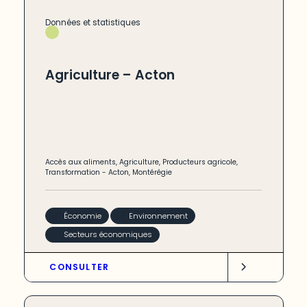
Données et statistiques
Agriculture – Acton
Accès aux aliments
,
Agriculture
,
Producteurs agricole
,
Transformation
-
Acton
,
Montérégie
Économie
Environnement
Secteurs économiques
CONSULTER