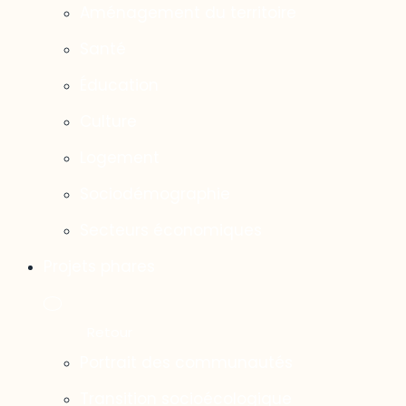
Aménagement du territoire
Santé
Éducation
Culture
Logement
Sociodémographie
Secteurs économiques
Projets phares
Portrait des communautés
Transition socioécologique