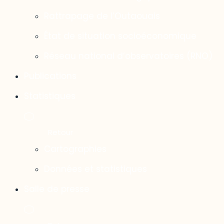
Rattrapage de l’Outaouais
État de situation socioéconomique
Réseau national d’observatoires (RNO)
Publications
Statistiques
Cartographies
Données et statistiques
Salle de presse