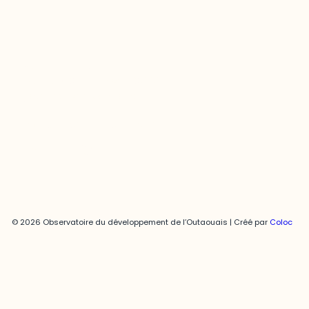
Joani Vallespir
819-595-3900 | Poste 3222
joani.vallespir@uqo.ca
Politique de confidentialité
© 2026 Observatoire du développement de l’Outaouais | Créé par
Coloc