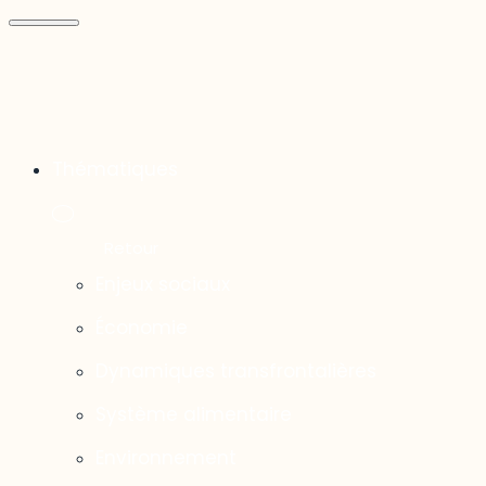
Thématiques
Enjeux sociaux
Économie
Dynamiques transfrontalières
Système alimentaire
Environnement