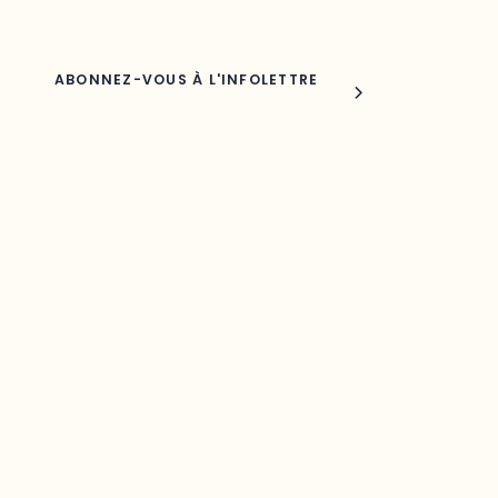
Joindre l'ODO
283, boulevard Alexandre-Taché,
C.P. 1250, succursale Hull, bureau C-0330
Gatineau, QC J9A 1L8
Questions générales
odooutaouais@uqo.ca
Contact média