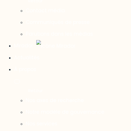
Contact média
Communiqués de presse
Parutions dans les médias
Mirador
Actualités
À propos
Nos axes de recherche
Notre modèle de gouvernance
Nos services