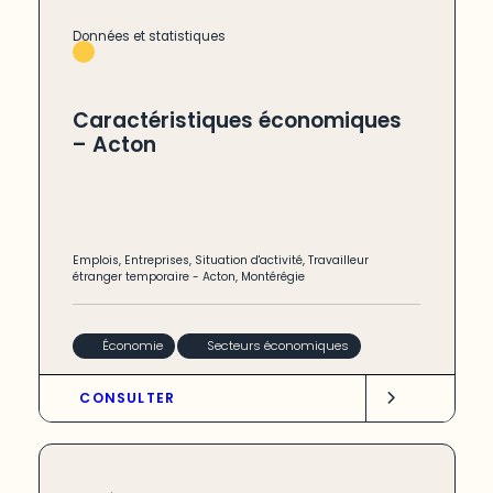
Données et statistiques
Caractéristiques économiques
– Acton
Emplois
,
Entreprises
,
Situation d'activité
,
Travailleur
étranger temporaire
-
Acton
,
Montérégie
Économie
Secteurs économiques
CONSULTER