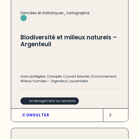
,
Données et statistiques
cartographie
Biodiversité et milieux naturels –
Argenteuil
Aires protégées
,
Canopée
,
Couvert forestier
,
Environnement
,
Milieux humides
-
Argenteuil
,
Laurentides
Aménagement du territoire
CONSULTER