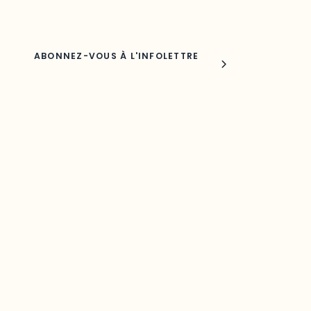
Nom
Joindre l'ODO
283, boulevard Alexandre-Taché,
C.P. 1250, succursale Hull, bureau C-0330
Gatineau, QC J9A 1L8
Questions générales
odooutaouais@uqo.ca
Contact média