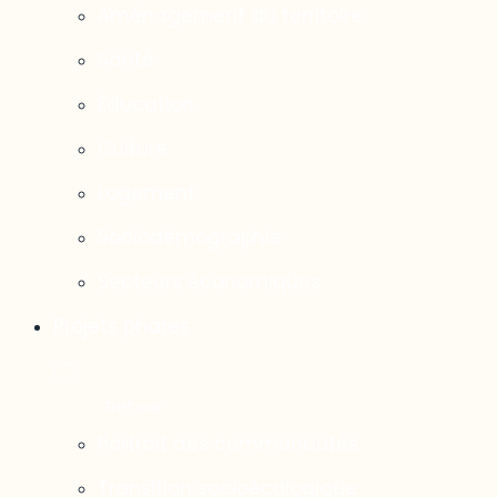
Aménagement du territoire
Santé
Éducation
Culture
Logement
Sociodémographie
Secteurs économiques
Projets phares
Portrait des communautés
Transition socioécologique