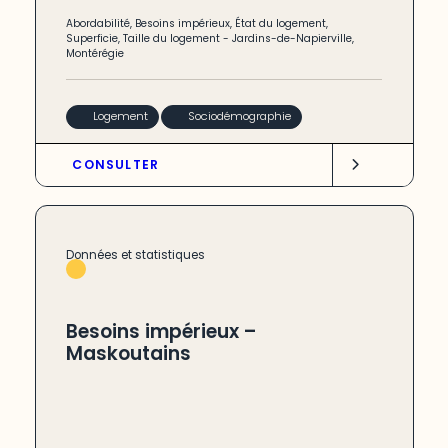
Abordabilité
,
Besoins impérieux
,
État du logement
,
Superficie
,
Taille du logement
-
Jardins-de-Napierville
,
Montérégie
Logement
Sociodémographie
CONSULTER
Données et statistiques
Besoins impérieux –
Maskoutains