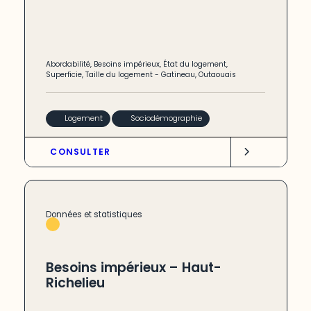
Abordabilité
,
Besoins impérieux
,
État du logement
,
Superficie
,
Taille du logement
-
Gatineau
,
Outaouais
Logement
Sociodémographie
CONSULTER
Données et statistiques
Besoins impérieux – Haut-
Richelieu