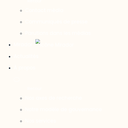
Contact média
Communiqués de presse
Parutions dans les médias
Mirador
Actualités
À propos
Nos axes de recherche
Notre modèle de gouvernance
Nos services