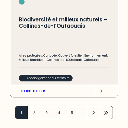
Biodiversité et milieux naturels –
Collines-de-l’Outaouais
Aires protégées
,
Canopée
,
Couvert forestier
,
Environnement
,
Milieux humides
-
Collines-de-l'Outaouais
,
Outaouais
Aménagement du territoire
CONSULTER
…
1
2
3
4
5