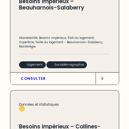
Besoins impérieux –
Beauharnois-Salaberry
Abordabilité
,
Besoins impérieux
,
État du logement
,
Superficie
,
Taille du logement
-
Beauharnois-Salaberry
,
Montérégie
Logement
Sociodémographie
CONSULTER
Données et statistiques
Besoins impérieux – Collines-