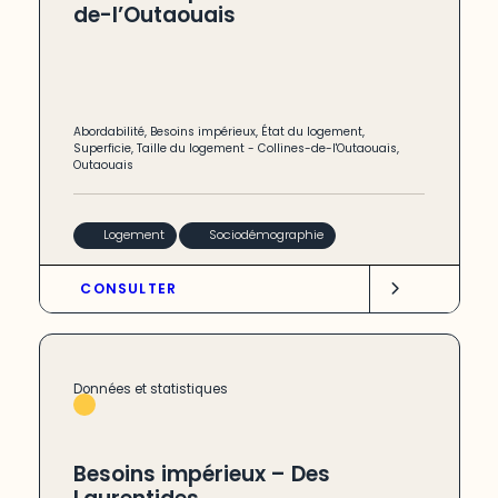
de-l’Outaouais
Abordabilité
,
Besoins impérieux
,
État du logement
,
Superficie
,
Taille du logement
-
Collines-de-l'Outaouais
,
Outaouais
Logement
Sociodémographie
CONSULTER
Données et statistiques
Besoins impérieux – Des