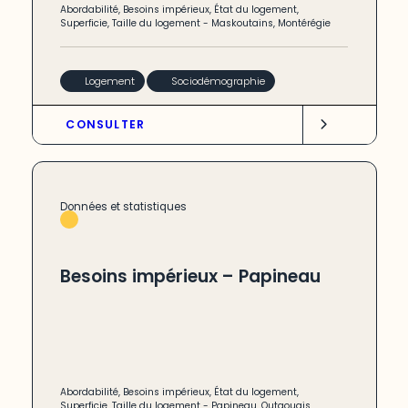
Abordabilité
,
Besoins impérieux
,
État du logement
,
Superficie
,
Taille du logement
-
Maskoutains
,
Montérégie
Logement
Sociodémographie
CONSULTER
Données et statistiques
Besoins impérieux – Papineau
Abordabilité
,
Besoins impérieux
,
État du logement
,
Superficie
,
Taille du logement
-
Papineau
,
Outaouais