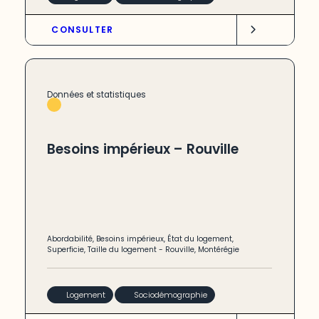
CONSULTER
Données et statistiques
Besoins impérieux – Rouville
Abordabilité
,
Besoins impérieux
,
État du logement
,
Superficie
,
Taille du logement
-
Rouville
,
Montérégie
Logement
Sociodémographie