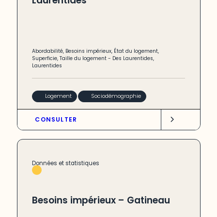
Laurentides
Abordabilité
,
Besoins impérieux
,
État du logement
,
Superficie
,
Taille du logement
-
Des Laurentides
,
Laurentides
Logement
Sociodémographie
CONSULTER
Données et statistiques
Besoins impérieux – Gatineau