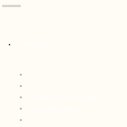
Thématiques
Enjeux sociaux
Économie
Dynamiques transfrontalières
Système alimentaire
Environnement