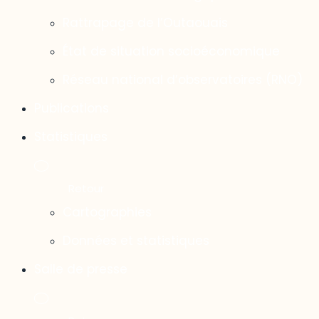
Rattrapage de l’Outaouais
État de situation socioéconomique
Réseau national d’observatoires (RNO)
Publications
Statistiques
Cartographies
Données et statistiques
Salle de presse