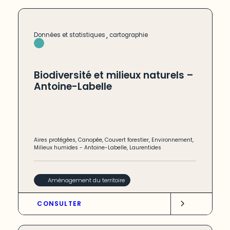
,
Données et statistiques
cartographie
Biodiversité et milieux naturels –
Antoine-Labelle
Aires protégées
,
Canopée
,
Couvert forestier
,
Environnement
,
Milieux humides
-
Antoine-Labelle
,
Laurentides
Aménagement du territoire
CONSULTER