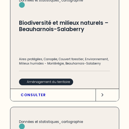
,
Données et statistiques
cartographie
Biodiversité et milieux naturels –
Beauharnois-Salaberry
Aires protégées
,
Canopée
,
Couvert forestier
,
Environnement
,
Milieux humides
-
Montérégie
,
Beauharnois-Salaberry
Aménagement du territoire
CONSULTER
,
Données et statistiques
cartographie