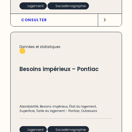
Logement
Sociodémographie
CONSULTER
Données et statistiques
Besoins impérieux – Pontiac
Abordabilité
,
Besoins impérieux
,
État du logement
,
Superficie
,
Taille du logement
-
Pontiac
,
Outaouais
Logement
Sociodémographie