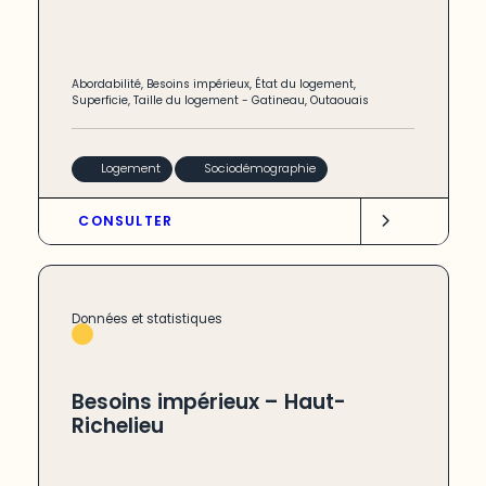
Abordabilité
,
Besoins impérieux
,
État du logement
,
Superficie
,
Taille du logement
-
Gatineau
,
Outaouais
Logement
Sociodémographie
CONSULTER
Données et statistiques
Besoins impérieux – Haut-
Richelieu