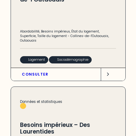
Abordabilité
,
Besoins impérieux
,
État du logement
,
Superficie
,
Taille du logement
-
Collines-de-l'Outaouais
,
Outaouais
Logement
Sociodémographie
CONSULTER
Données et statistiques
Besoins impérieux – Des
Laurentides