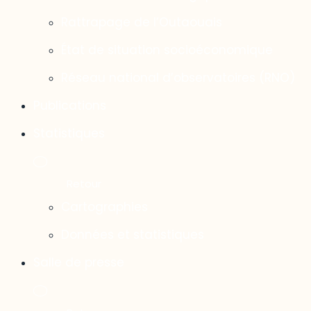
Rattrapage de l’Outaouais
État de situation socioéconomique
Réseau national d’observatoires (RNO)
Publications
Statistiques
Cartographies
Données et statistiques
Salle de presse