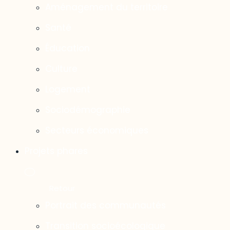
Aménagement du territoire
Santé
Éducation
Culture
Logement
Sociodémographie
Secteurs économiques
Projets phares
Portrait des communautés
Transition socioécologique