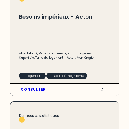
Besoins impérieux – Acton
Abordabilité
,
Besoins impérieux
,
État du logement
,
Superficie
,
Taille du logement
-
Acton
,
Montérégie
Logement
Sociodémographie
CONSULTER
Données et statistiques