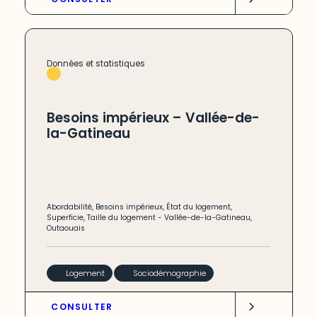
Données et statistiques
Besoins impérieux – Vallée-de-
la-Gatineau
Abordabilité
,
Besoins impérieux
,
État du logement
,
Superficie
,
Taille du logement
-
Vallée-de-la-Gatineau
,
Outaouais
Logement
Sociodémographie
CONSULTER