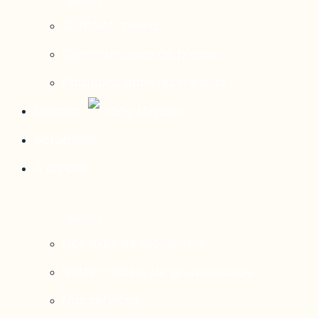
Contact média
Communiqués de presse
Parutions dans les médias
Mirador
Actualités
À propos
Nos axes de recherche
Notre modèle de gouvernance
Nos services