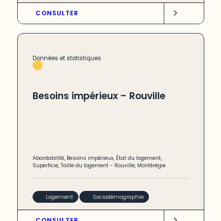
CONSULTER
Données et statistiques
Besoins impérieux – Rouville
Abordabilité
,
Besoins impérieux
,
État du logement
,
Superficie
,
Taille du logement
-
Rouville
,
Montérégie
Logement
Sociodémographie
CONSULTER