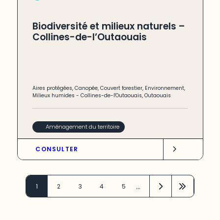
Biodiversité et milieux naturels –
Collines-de-l’Outaouais
Aires protégées
,
Canopée
,
Couvert forestier
,
Environnement
,
Milieux humides
-
Collines-de-l'Outaouais
,
Outaouais
Aménagement du territoire
CONSULTER
…
1
2
3
4
5