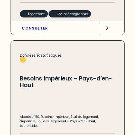
Logement
Sociodémographie
CONSULTER
Données et statistiques
Besoins impérieux – Pays-d’en-
Haut
Abordabilité
,
Besoins impérieux
,
État du logement
,
Superficie
,
Taille du logement
-
Pays-d'en-Haut
,
Laurentides