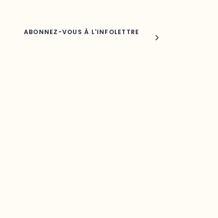
Joindre l'ODO
283, boulevard Alexandre-Taché,
C.P. 1250, succursale Hull, bureau C-0330
Gatineau, QC J9A 1L8
Questions générales
odooutaouais@uqo.ca
Contact média