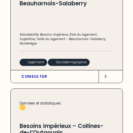
Beauharnois-Salaberry
Abordabilité
,
Besoins impérieux
,
État du logement
,
Superficie
,
Taille du logement
-
Beauharnois-Salaberry
,
Montérégie
Logement
Sociodémographie
CONSULTER
Données et statistiques
Besoins impérieux – Collines-
de-l’Outaouais