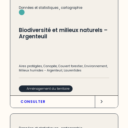
,
Données et statistiques
cartographie
Biodiversité et milieux naturels –
Argenteuil
Aires protégées
,
Canopée
,
Couvert forestier
,
Environnement
,
Milieux humides
-
Argenteuil
,
Laurentides
Aménagement du territoire
CONSULTER