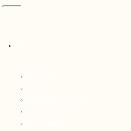
Thématiques
Enjeux sociaux
Économie
Dynamiques transfrontalières
Système alimentaire
Environnement