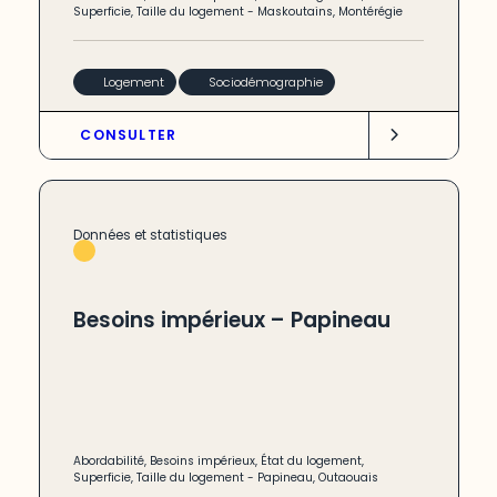
Superficie
,
Taille du logement
-
Maskoutains
,
Montérégie
Logement
Sociodémographie
CONSULTER
Données et statistiques
Besoins impérieux – Papineau
Abordabilité
,
Besoins impérieux
,
État du logement
,
Superficie
,
Taille du logement
-
Papineau
,
Outaouais