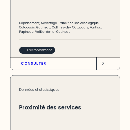
Déplacement
,
Navettage
,
Transition socioécologique
-
Outaouais
,
Gatineau
,
Collines-de-l'Outaouais
,
Pontiac
,
Papineau
,
Vallée-de-la-Gatineau
Environnement
CONSULTER
Données et statistiques
Proximité des services