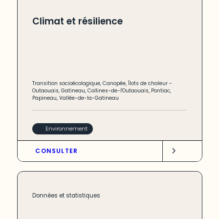
Climat et résilience
Transition socioécologique
,
Canopée
,
Îlots de chaleur
-
Outaouais
,
Gatineau
,
Collines-de-l'Outaouais
,
Pontiac
,
Papineau
,
Vallée-de-la-Gatineau
Environnement
CONSULTER
Données et statistiques