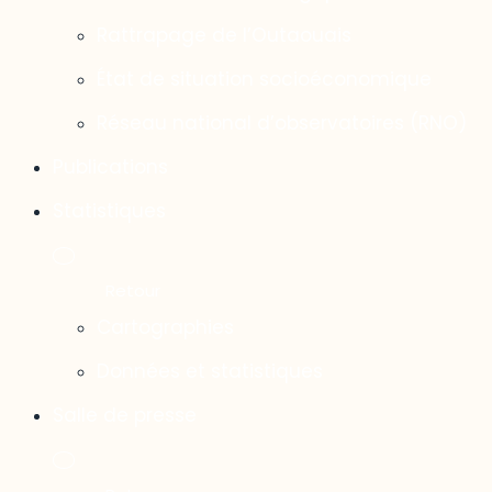
Rattrapage de l’Outaouais
État de situation socioéconomique
Réseau national d’observatoires (RNO)
Publications
Statistiques
Cartographies
Données et statistiques
Salle de presse