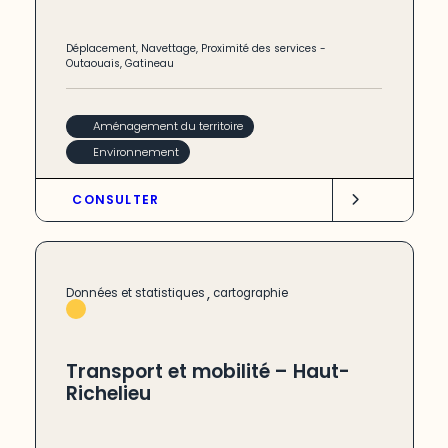
Déplacement
,
Navettage
,
Proximité des services
-
Outaouais
,
Gatineau
Aménagement du territoire
Environnement
CONSULTER
,
Données et statistiques
cartographie
Transport et mobilité – Haut-
Richelieu