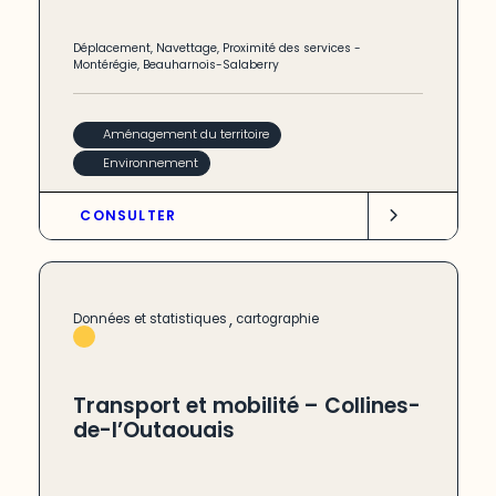
Déplacement
,
Navettage
,
Proximité des services
-
Montérégie
,
Beauharnois-Salaberry
Aménagement du territoire
Environnement
CONSULTER
,
Données et statistiques
cartographie
Transport et mobilité – Collines-
de-l’Outaouais