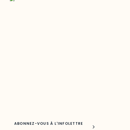
Restez à l’affût du développement de
votre région
Découvrez les toutes dernières nouvelles de l’ODO.
Adresse courriel
Nom