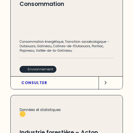
Consommation
Consommation énergétique
,
Transition socioécologique
-
Outaouais
,
Gatineau
,
Collines-de-l'Outaouais
,
Pontiac
,
Papineau
,
Vallée-de-la-Gatineau
Environnement
CONSULTER
Données et statistiques
Industrie forestière – Acton