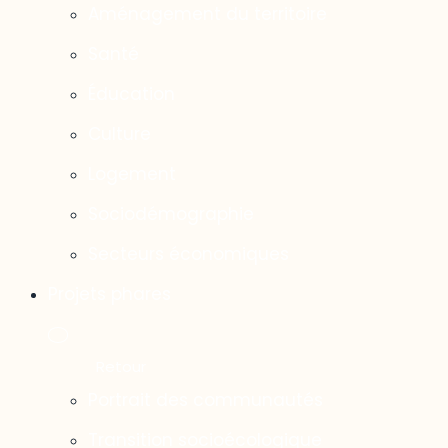
Aménagement du territoire
Santé
Éducation
Culture
Logement
Sociodémographie
Secteurs économiques
Projets phares
Portrait des communautés
Transition socioécologique