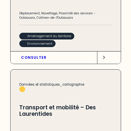
Déplacement
,
Navettage
,
Proximité des services
-
Outaouais
,
Collines-de-l'Outaouais
Aménagement du territoire
Environnement
CONSULTER
,
Données et statistiques
cartographie
Transport et mobilité – Des
Laurentides