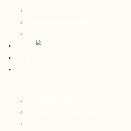
Contact média
Communiqués de presse
Parutions dans les médias
Mirador
Actualités
À propos
Nos axes de recherche
Notre modèle de gouvernance
Nos services