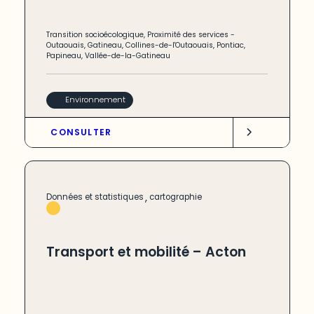
Transition socioécologique
,
Proximité des services
-
Outaouais
,
Gatineau
,
Collines-de-l'Outaouais
,
Pontiac
,
Papineau
,
Vallée-de-la-Gatineau
Environnement
CONSULTER
,
Données et statistiques
cartographie
Transport et mobilité – Acton