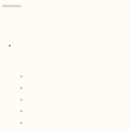
Thématiques
Enjeux sociaux
Économie
Dynamiques transfrontalières
Système alimentaire
Environnement