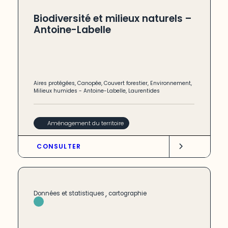
Biodiversité et milieux naturels –
Antoine-Labelle
Aires protégées
,
Canopée
,
Couvert forestier
,
Environnement
,
Milieux humides
-
Antoine-Labelle
,
Laurentides
Aménagement du territoire
CONSULTER
,
Données et statistiques
cartographie