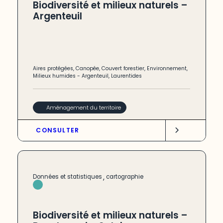
Biodiversité et milieux naturels –
Argenteuil
Aires protégées
,
Canopée
,
Couvert forestier
,
Environnement
,
Milieux humides
-
Argenteuil
,
Laurentides
Aménagement du territoire
CONSULTER
,
Données et statistiques
cartographie
Biodiversité et milieux naturels –