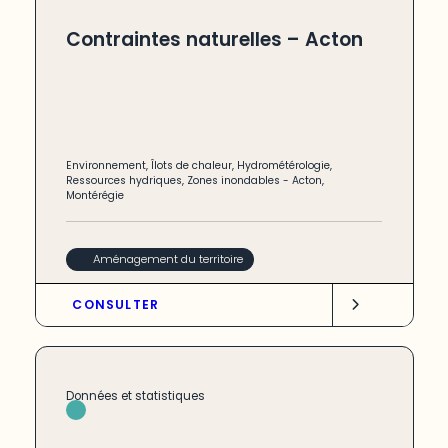
Contraintes naturelles – Acton
Environnement
,
Îlots de chaleur
,
Hydrométérologie
,
Ressources hydriques
,
Zones inondables
-
Acton
,
Montérégie
Aménagement du territoire
CONSULTER
Données et statistiques