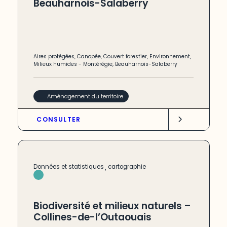
Beauharnois-Salaberry
Aires protégées
,
Canopée
,
Couvert forestier
,
Environnement
,
Milieux humides
-
Montérégie
,
Beauharnois-Salaberry
Aménagement du territoire
CONSULTER
,
Données et statistiques
cartographie
Biodiversité et milieux naturels –
Collines-de-l’Outaouais