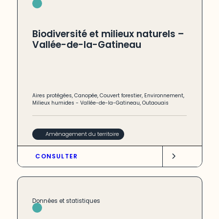
Biodiversité et milieux naturels –
Vallée-de-la-Gatineau
Aires protégées
,
Canopée
,
Couvert forestier
,
Environnement
,
Milieux humides
-
Vallée-de-la-Gatineau
,
Outaouais
Aménagement du territoire
CONSULTER
Données et statistiques