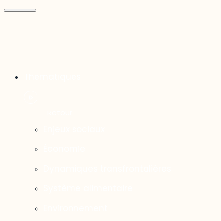
Thématiques
Enjeux sociaux
Économie
Dynamiques transfrontalières
Système alimentaire
Environnement