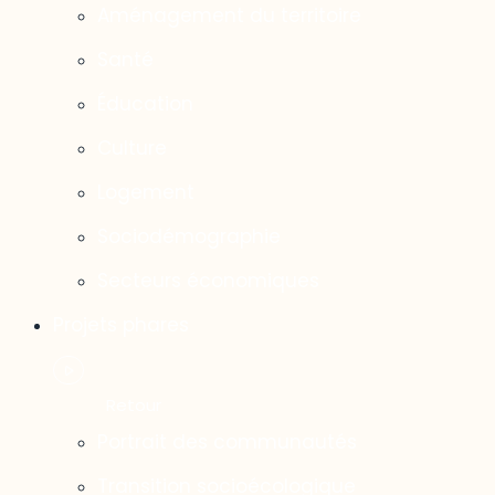
Aménagement du territoire
Santé
Éducation
Culture
Logement
Sociodémographie
Secteurs économiques
Projets phares
Portrait des communautés
Transition socioécologique