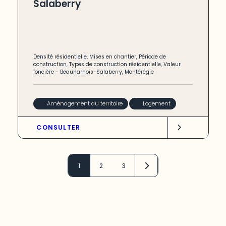
Salaberry
Densité résidentielle
,
Mises en chantier
,
Période de
construction
,
Types de construction résidentielle
,
Valeur
foncière
-
Beauharnois-Salaberry
,
Montérégie
Aménagement du territoire
Logement
CONSULTER
1
2
3