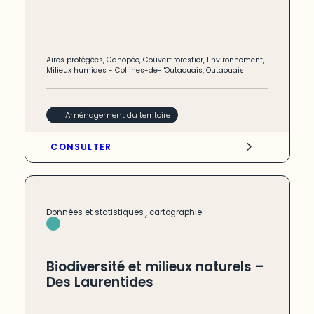
Aires protégées
,
Canopée
,
Couvert forestier
,
Environnement
,
Milieux humides
-
Collines-de-l'Outaouais
,
Outaouais
Aménagement du territoire
CONSULTER
,
Données et statistiques
cartographie
Biodiversité et milieux naturels –
Des Laurentides