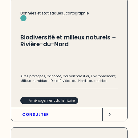
,
Données et statistiques
cartographie
Biodiversité et milieux naturels –
Rivière-du-Nord
Aires protégées
,
Canopée
,
Couvert forestier
,
Environnement
,
Milieux humides
-
De la Rivière-du-Nord
,
Laurentides
Aménagement du territoire
CONSULTER