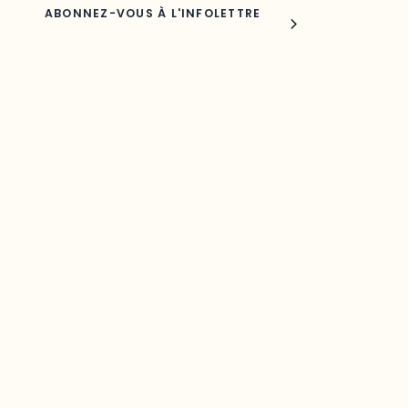
Joindre l'ODO
283, boulevard Alexandre-Taché,
C.P. 1250, succursale Hull, bureau C-0330
Gatineau, QC J9A 1L8
Questions générales
odooutaouais@uqo.ca
Contact média