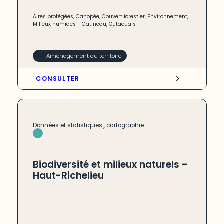
Aires protégées
,
Canopée
,
Couvert forestier
,
Environnement
,
Milieux humides
-
Gatineau
,
Outaouais
Aménagement du territoire
CONSULTER
,
Données et statistiques
cartographie
Biodiversité et milieux naturels –
Haut-Richelieu