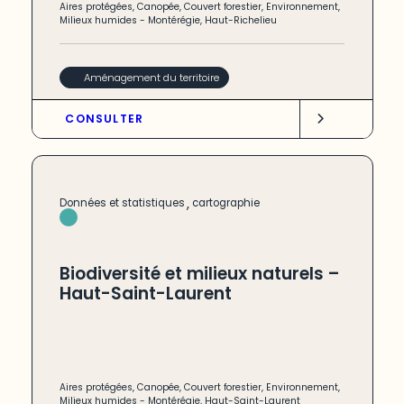
Aires protégées
,
Canopée
,
Couvert forestier
,
Environnement
,
Milieux humides
-
Montérégie
,
Haut-Richelieu
Aménagement du territoire
CONSULTER
,
Données et statistiques
cartographie
Biodiversité et milieux naturels –
Haut-Saint-Laurent
Aires protégées
,
Canopée
,
Couvert forestier
,
Environnement
,
Milieux humides
-
Montérégie
,
Haut-Saint-Laurent