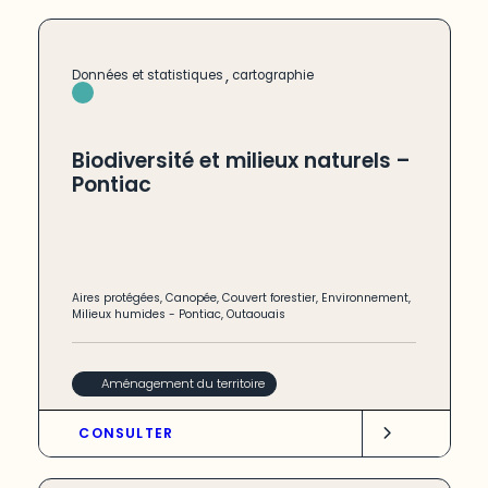
,
Données et statistiques
cartographie
Biodiversité et milieux naturels –
Pontiac
Aires protégées
,
Canopée
,
Couvert forestier
,
Environnement
,
Milieux humides
-
Pontiac
,
Outaouais
Aménagement du territoire
CONSULTER