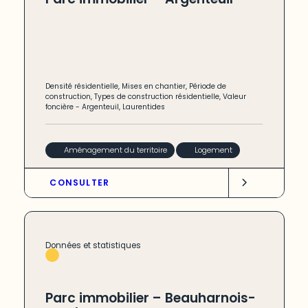
Densité résidentielle
,
Mises en chantier
,
Période de
construction
,
Types de construction résidentielle
,
Valeur
foncière
-
Argenteuil
,
Laurentides
Aménagement du territoire
Logement
CONSULTER
Données et statistiques
Parc immobilier – Beauharnois-