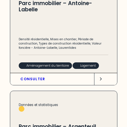
Parc immobilier – Antoine-
Labelle
Densité résidentielle
,
Mises en chantier
,
Période de
construction
,
Types de construction résidentielle
,
Valeur
foncière
-
Antoine-Labelle
,
Laurentides
Aménagement du territoire
Logement
CONSULTER
Données et statistiques
Parc immobilier – Argenteuil