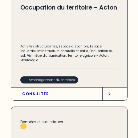
Occupation du territoire – Acton
Activités structurantes
,
Espace disponible
,
Espace
industriel
,
Infrastructure naturelle et bâtie
,
Occupation du
sol
,
Périmètre d'urbanisation
,
Territoire agricole
-
Acton
,
Montérégie
Aménagement du territoire
CONSULTER
Données et statistiques