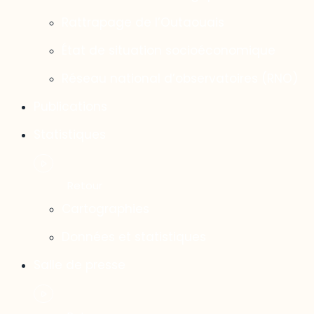
Rattrapage de l’Outaouais
État de situation socioéconomique
Réseau national d’observatoires (RNO)
Publications
Statistiques
Cartographies
Données et statistiques
Salle de presse