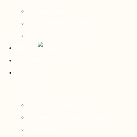
Contact média
Communiqués de presse
Parutions dans les médias
Mirador
Actualités
À propos
Nos axes de recherche
Notre modèle de gouvernance
Nos services