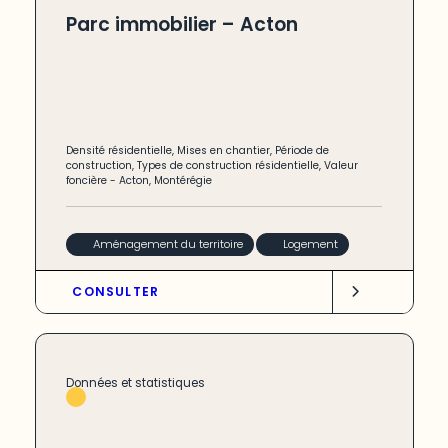
Parc immobilier – Acton
Densité résidentielle
,
Mises en chantier
,
Période de
construction
,
Types de construction résidentielle
,
Valeur
foncière
-
Acton
,
Montérégie
Aménagement du territoire
Logement
CONSULTER
Données et statistiques