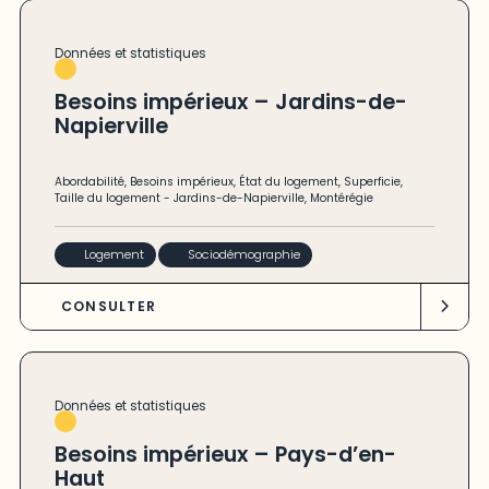
Données et statistiques
Besoins impérieux – Jardins-de-
Napierville
Abordabilité
,
Besoins impérieux
,
État du logement
,
Superficie
,
Taille du logement
-
Jardins-de-Napierville
,
Montérégie
Logement
Sociodémographie
CONSULTER
Données et statistiques
Besoins impérieux – Pays-d’en-
Haut