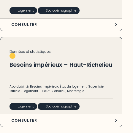
Logement
Sociodémographie
CONSULTER
Données et statistiques
Besoins impérieux – Haut-Richelieu
Abordabilité
,
Besoins impérieux
,
État du logement
,
Superficie
,
Taille du logement
-
Haut-Richelieu
,
Montérégie
Logement
Sociodémographie
CONSULTER