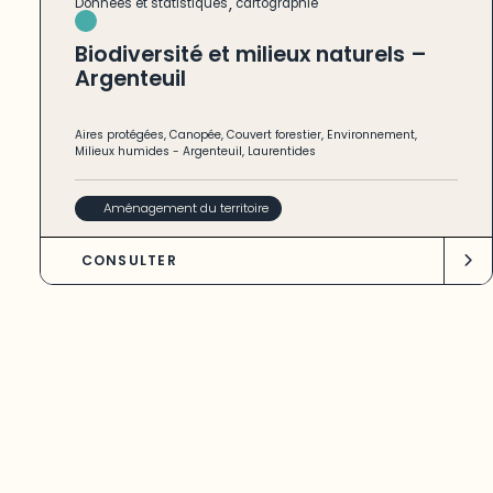
,
Données et statistiques
cartographie
Biodiversité et milieux naturels –
Argenteuil
Aires protégées
,
Canopée
,
Couvert forestier
,
Environnement
,
Milieux humides
-
Argenteuil
,
Laurentides
Aménagement du territoire
CONSULTER