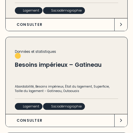
Logement
Sociodémographie
CONSULTER
Données et statistiques
Besoins impérieux – Gatineau
Abordabilité
,
Besoins impérieux
,
État du logement
,
Superficie
,
Taille du logement
-
Gatineau
,
Outaouais
Logement
Sociodémographie
CONSULTER