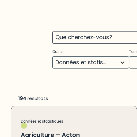
3
22
Outils
Terri
results
res
available
ava
Données et statistiques
(194)
194
résultats
Données et statistiques
Agriculture – Acton