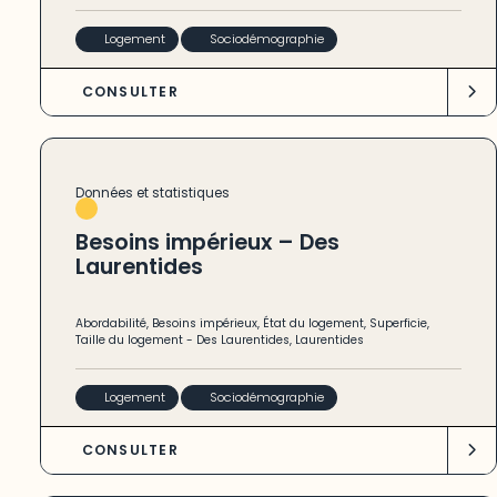
Logement
Sociodémographie
CONSULTER
Données et statistiques
Besoins impérieux – Des
Laurentides
Abordabilité
,
Besoins impérieux
,
État du logement
,
Superficie
,
Taille du logement
-
Des Laurentides
,
Laurentides
Logement
Sociodémographie
CONSULTER