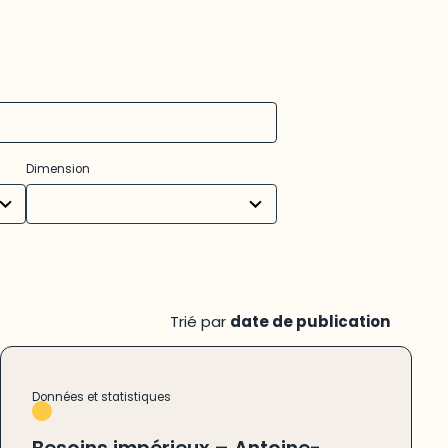
31
Dimension
results
available
Trié par
date de publication
Données et statistiques