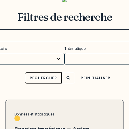
Filtres de recherche
11
toire
Thématique
ults
results
ilable
available
RECHERCHER
RÉINITIALISER
Données et statistiques