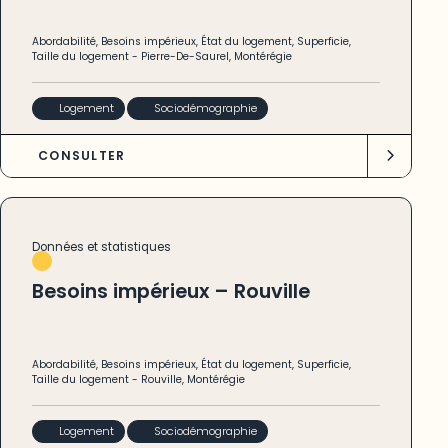
Abordabilité
,
Besoins impérieux
,
État du logement
,
Superficie
,
Taille du logement
-
Pierre-De-Saurel
,
Montérégie
Logement
Sociodémographie
CONSULTER
Données et statistiques
Besoins impérieux – Rouville
Abordabilité
,
Besoins impérieux
,
État du logement
,
Superficie
,
Taille du logement
-
Rouville
,
Montérégie
Logement
Sociodémographie