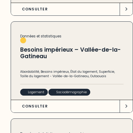
CONSULTER
Données et statistiques
Besoins impérieux – Vallée-de-la-
Gatineau
Abordabilité
,
Besoins impérieux
,
État du logement
,
Superficie
,
Taille du logement
-
Vallée-de-la-Gatineau
,
Outaouais
Logement
Sociodémographie
CONSULTER