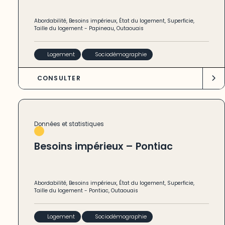
Abordabilité
,
Besoins impérieux
,
État du logement
,
Superficie
,
Taille du logement
-
Papineau
,
Outaouais
Logement
Sociodémographie
CONSULTER
Données et statistiques
Besoins impérieux – Pontiac
Abordabilité
,
Besoins impérieux
,
État du logement
,
Superficie
,
Taille du logement
-
Pontiac
,
Outaouais
Logement
Sociodémographie