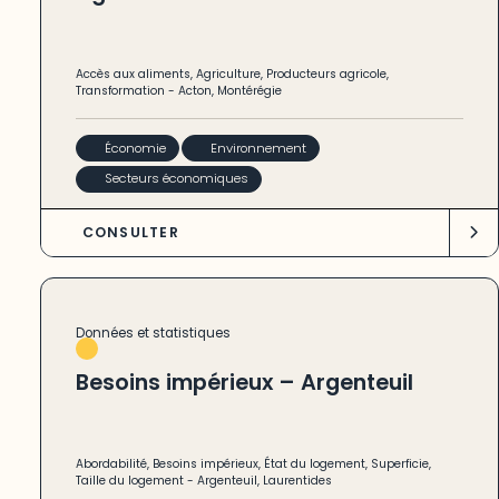
Accès aux aliments
,
Agriculture
,
Producteurs agricole
,
Transformation
-
Acton
,
Montérégie
Économie
Environnement
Secteurs économiques
CONSULTER
Données et statistiques
Besoins impérieux – Argenteuil
Abordabilité
,
Besoins impérieux
,
État du logement
,
Superficie
,
Taille du logement
-
Argenteuil
,
Laurentides