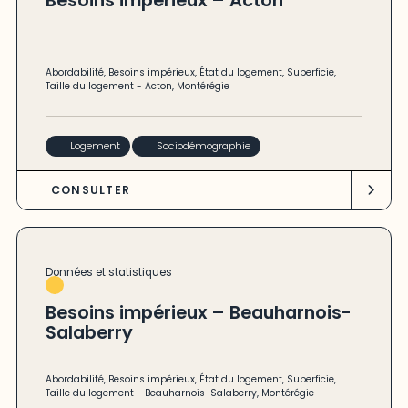
Besoins impérieux – Acton
Abordabilité
,
Besoins impérieux
,
État du logement
,
Superficie
,
Taille du logement
-
Acton
,
Montérégie
Logement
Sociodémographie
CONSULTER
Données et statistiques
Besoins impérieux – Beauharnois-
Salaberry
Abordabilité
,
Besoins impérieux
,
État du logement
,
Superficie
,
Taille du logement
-
Beauharnois-Salaberry
,
Montérégie