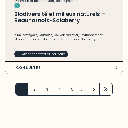
,
Données et statistiques
cartographie
Biodiversité et milieux naturels –
Beauharnois-Salaberry
Aires protégées
,
Canopée
,
Couvert forestier
,
Environnement
,
Milieux humides
-
Montérégie
,
Beauharnois-Salaberry
Aménagement du territoire
CONSULTER
…
1
2
3
4
5