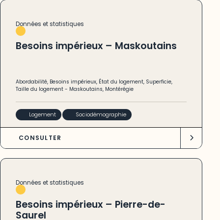
Données et statistiques
Besoins impérieux – Maskoutains
Abordabilité
,
Besoins impérieux
,
État du logement
,
Superficie
,
Taille du logement
-
Maskoutains
,
Montérégie
Logement
Sociodémographie
CONSULTER
Données et statistiques
Besoins impérieux – Pierre-de-
Saurel