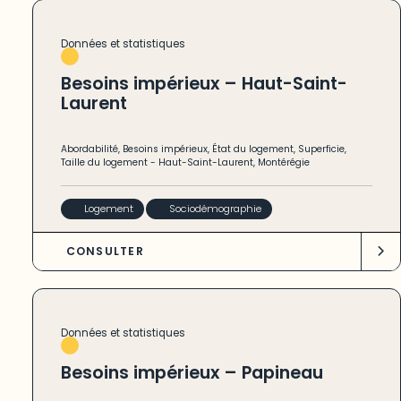
Données et statistiques
Besoins impérieux – Haut-Saint-
Laurent
Abordabilité
,
Besoins impérieux
,
État du logement
,
Superficie
,
Taille du logement
-
Haut-Saint-Laurent
,
Montérégie
Logement
Sociodémographie
CONSULTER
Données et statistiques
Besoins impérieux – Papineau