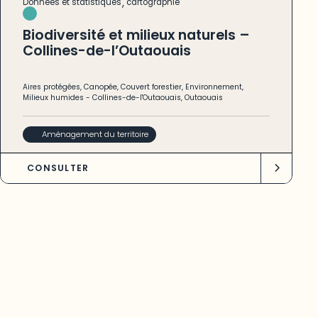
,
Données et statistiques
cartographie
Biodiversité et milieux naturels –
Collines-de-l’Outaouais
Aires protégées
,
Canopée
,
Couvert forestier
,
Environnement
,
Milieux humides
-
Collines-de-l'Outaouais
,
Outaouais
Aménagement du territoire
CONSULTER