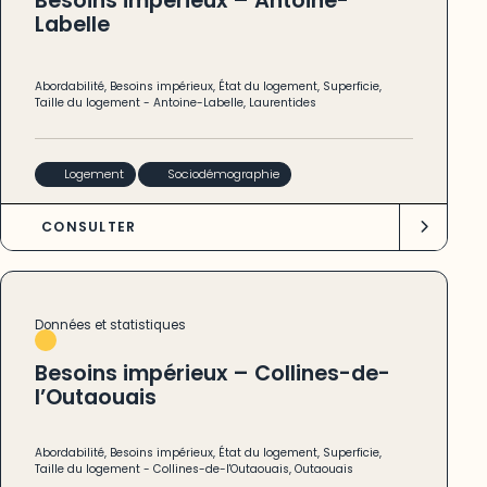
Besoins impérieux – Antoine-
Labelle
Abordabilité
,
Besoins impérieux
,
État du logement
,
Superficie
,
Taille du logement
-
Antoine-Labelle
,
Laurentides
Logement
Sociodémographie
CONSULTER
Données et statistiques
Besoins impérieux – Collines-de-
l’Outaouais
Abordabilité
,
Besoins impérieux
,
État du logement
,
Superficie
,
Taille du logement
-
Collines-de-l'Outaouais
,
Outaouais