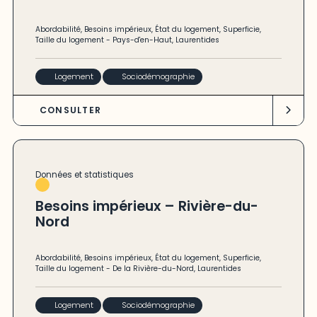
Abordabilité
,
Besoins impérieux
,
État du logement
,
Superficie
,
Taille du logement
-
Pays-d'en-Haut
,
Laurentides
Logement
Sociodémographie
CONSULTER
Données et statistiques
Besoins impérieux – Rivière-du-
Nord
Abordabilité
,
Besoins impérieux
,
État du logement
,
Superficie
,
Taille du logement
-
De la Rivière-du-Nord
,
Laurentides
Logement
Sociodémographie