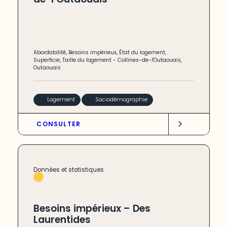
Abordabilité
,
Besoins impérieux
,
État du logement
,
Superficie
,
Taille du logement
-
Collines-de-l'Outaouais
,
Outaouais
Logement
Sociodémographie
CONSULTER
Données et statistiques
Besoins impérieux – Des
Laurentides