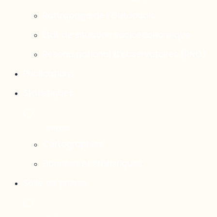
Rattrapage de l’Outaouais
État de situation socioéconomique
Réseau national d’observatoires (RNO)
Publications
Statistiques
Cartographies
Données et statistiques
Salle de presse