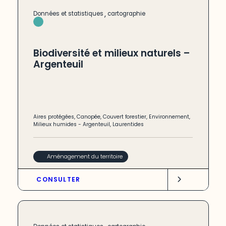
,
Données et statistiques
cartographie
Biodiversité et milieux naturels –
Argenteuil
Aires protégées
,
Canopée
,
Couvert forestier
,
Environnement
,
Milieux humides
-
Argenteuil
,
Laurentides
Aménagement du territoire
CONSULTER