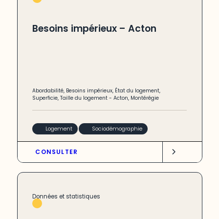
Besoins impérieux – Acton
Abordabilité
,
Besoins impérieux
,
État du logement
,
Superficie
,
Taille du logement
-
Acton
,
Montérégie
Logement
Sociodémographie
CONSULTER
Données et statistiques