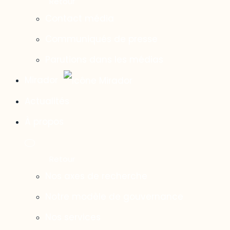
Contact média
Communiqués de presse
Parutions dans les médias
Mirador
Actualités
À propos
Nos axes de recherche
Notre modèle de gouvernance
Nos services