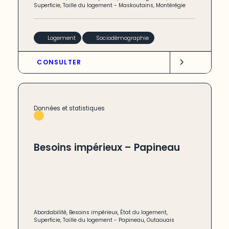
Superficie
,
Taille du logement
-
Maskoutains
,
Montérégie
Logement
Sociodémographie
CONSULTER
Données et statistiques
Besoins impérieux – Papineau
Abordabilité
,
Besoins impérieux
,
État du logement
,
Superficie
,
Taille du logement
-
Papineau
,
Outaouais