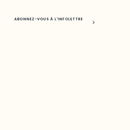
Joindre l'ODO
283, boulevard Alexandre-Taché,
C.P. 1250, succursale Hull, bureau C-0330
Gatineau, QC J9A 1L8
Questions générales
odooutaouais@uqo.ca
Contact média