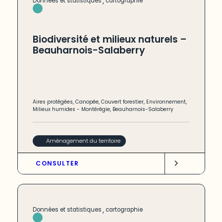
,
Données et statistiques
cartographie
Biodiversité et milieux naturels –
Beauharnois-Salaberry
Aires protégées
,
Canopée
,
Couvert forestier
,
Environnement
,
Milieux humides
-
Montérégie
,
Beauharnois-Salaberry
Aménagement du territoire
CONSULTER
,
Données et statistiques
cartographie