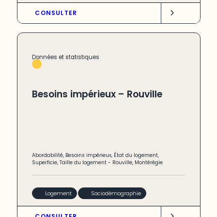
CONSULTER
Données et statistiques
Besoins impérieux – Rouville
Abordabilité
,
Besoins impérieux
,
État du logement
,
Superficie
,
Taille du logement
-
Rouville
,
Montérégie
Logement
Sociodémographie
CONSULTER