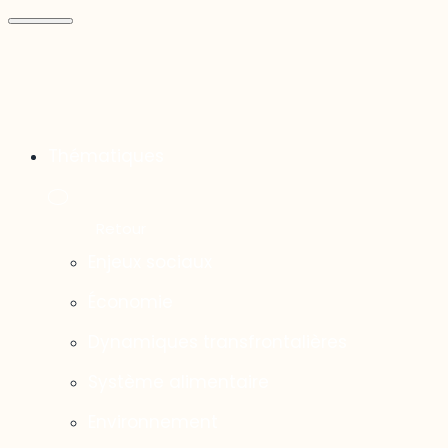
Thématiques
Enjeux sociaux
Économie
Dynamiques transfrontalières
Système alimentaire
Environnement