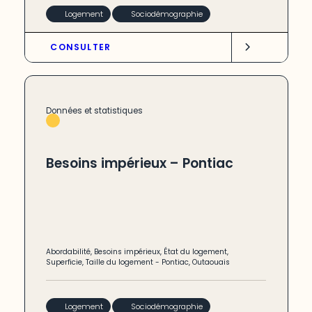
Logement
Sociodémographie
CONSULTER
Données et statistiques
Besoins impérieux – Pontiac
Abordabilité
,
Besoins impérieux
,
État du logement
,
Superficie
,
Taille du logement
-
Pontiac
,
Outaouais
Logement
Sociodémographie