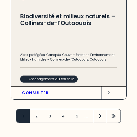
Biodiversité et milieux naturels –
Collines-de-l’Outaouais
Aires protégées
,
Canopée
,
Couvert forestier
,
Environnement
,
Milieux humides
-
Collines-de-l'Outaouais
,
Outaouais
Aménagement du territoire
CONSULTER
…
1
2
3
4
5