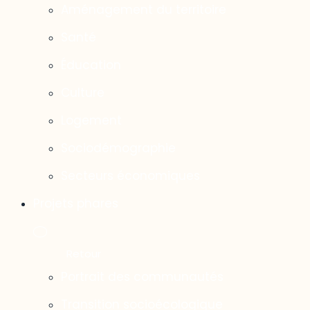
Aménagement du territoire
Santé
Éducation
Culture
Logement
Sociodémographie
Secteurs économiques
Projets phares
Portrait des communautés
Transition socioécologique