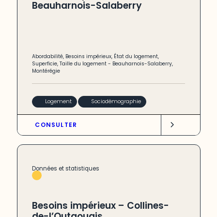
Beauharnois-Salaberry
Abordabilité
,
Besoins impérieux
,
État du logement
,
Superficie
,
Taille du logement
-
Beauharnois-Salaberry
,
Montérégie
Logement
Sociodémographie
CONSULTER
Données et statistiques
Besoins impérieux – Collines-
de-l’Outaouais