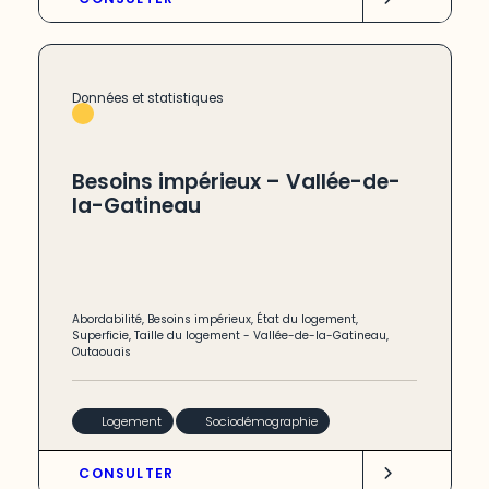
Données et statistiques
Besoins impérieux – Vallée-de-
la-Gatineau
Abordabilité
,
Besoins impérieux
,
État du logement
,
Superficie
,
Taille du logement
-
Vallée-de-la-Gatineau
,
Outaouais
Logement
Sociodémographie
CONSULTER