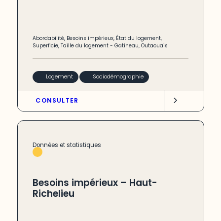
Abordabilité
,
Besoins impérieux
,
État du logement
,
Superficie
,
Taille du logement
-
Gatineau
,
Outaouais
Logement
Sociodémographie
CONSULTER
Données et statistiques
Besoins impérieux – Haut-
Richelieu