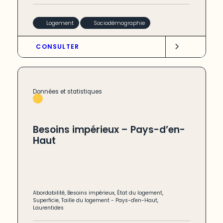
Logement
Sociodémographie
CONSULTER
Données et statistiques
Besoins impérieux – Pays-d’en-
Haut
Abordabilité
,
Besoins impérieux
,
État du logement
,
Superficie
,
Taille du logement
-
Pays-d'en-Haut
,
Laurentides