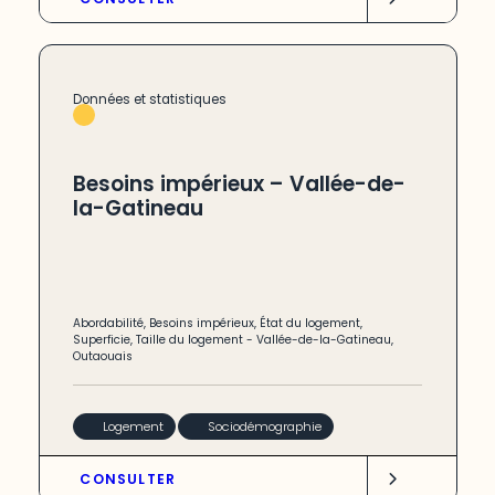
Données et statistiques
Besoins impérieux – Vallée-de-
la-Gatineau
Abordabilité
,
Besoins impérieux
,
État du logement
,
Superficie
,
Taille du logement
-
Vallée-de-la-Gatineau
,
Outaouais
Logement
Sociodémographie
CONSULTER