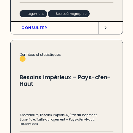
Logement
Sociodémographie
CONSULTER
Données et statistiques
Besoins impérieux – Pays-d’en-
Haut
Abordabilité
,
Besoins impérieux
,
État du logement
,
Superficie
,
Taille du logement
-
Pays-d'en-Haut
,
Laurentides