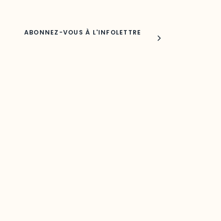
Joindre l'ODO
283, boulevard Alexandre-Taché,
C.P. 1250, succursale Hull, bureau C-0330
Gatineau, QC J9A 1L8
Questions générales
odooutaouais@uqo.ca
Contact média