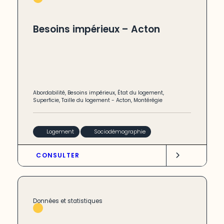
Besoins impérieux – Acton
Abordabilité
,
Besoins impérieux
,
État du logement
,
Superficie
,
Taille du logement
-
Acton
,
Montérégie
Logement
Sociodémographie
CONSULTER
Données et statistiques