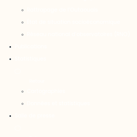
Rattrapage de l’Outaouais
État de situation socioéconomique
Réseau national d’observatoires (RNO)
Publications
Statistiques
Cartographies
Données et statistiques
Salle de presse