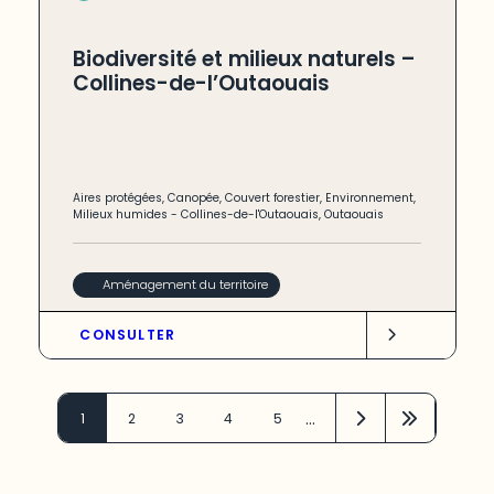
Biodiversité et milieux naturels –
Collines-de-l’Outaouais
Aires protégées
,
Canopée
,
Couvert forestier
,
Environnement
,
Milieux humides
-
Collines-de-l'Outaouais
,
Outaouais
Aménagement du territoire
CONSULTER
…
1
2
3
4
5