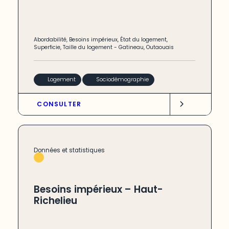
Abordabilité
,
Besoins impérieux
,
État du logement
,
Superficie
,
Taille du logement
-
Gatineau
,
Outaouais
Logement
Sociodémographie
CONSULTER
Données et statistiques
Besoins impérieux – Haut-
Richelieu