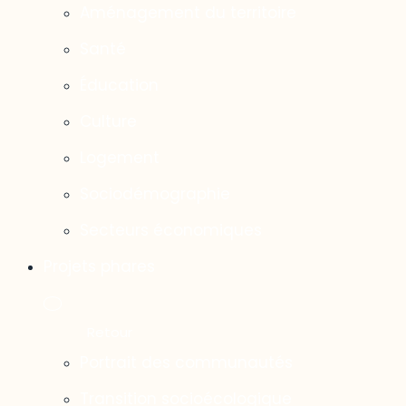
Aménagement du territoire
Santé
Éducation
Culture
Logement
Sociodémographie
Secteurs économiques
Projets phares
Portrait des communautés
Transition socioécologique