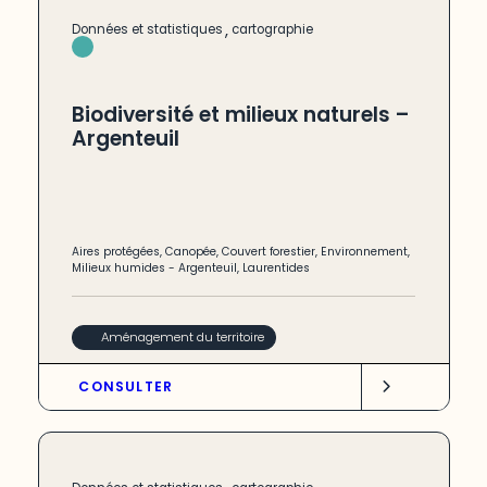
,
Données et statistiques
cartographie
Biodiversité et milieux naturels –
Argenteuil
Aires protégées
,
Canopée
,
Couvert forestier
,
Environnement
,
Milieux humides
-
Argenteuil
,
Laurentides
Aménagement du territoire
CONSULTER