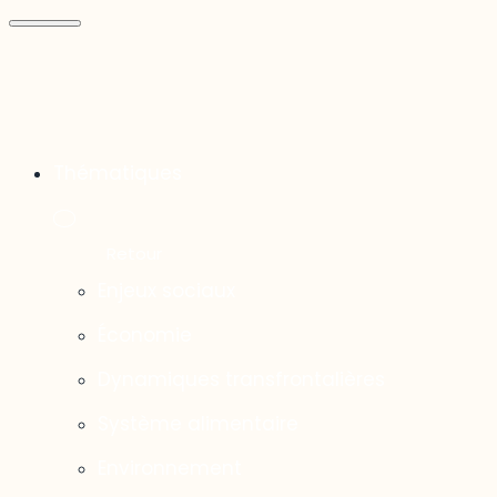
Thématiques
Enjeux sociaux
Économie
Dynamiques transfrontalières
Système alimentaire
Environnement