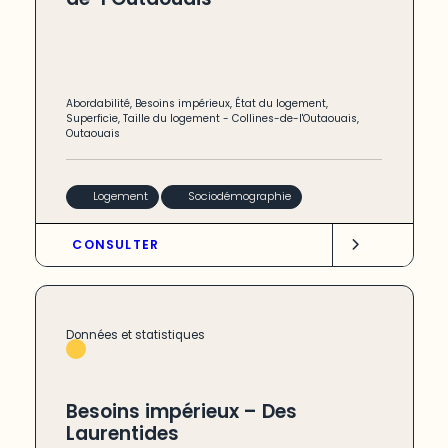
Abordabilité
,
Besoins impérieux
,
État du logement
,
Superficie
,
Taille du logement
-
Collines-de-l'Outaouais
,
Outaouais
Logement
Sociodémographie
CONSULTER
Données et statistiques
Besoins impérieux – Des
Laurentides