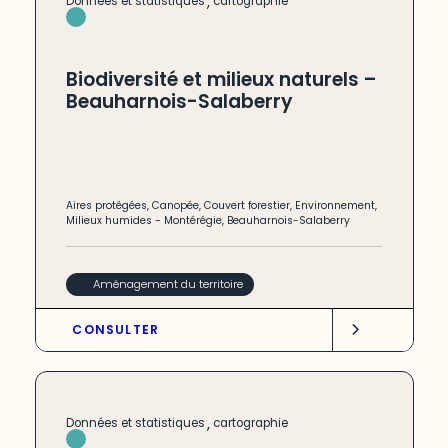
,
Données et statistiques
cartographie
Biodiversité et milieux naturels –
Beauharnois-Salaberry
Aires protégées
,
Canopée
,
Couvert forestier
,
Environnement
,
Milieux humides
-
Montérégie
,
Beauharnois-Salaberry
Aménagement du territoire
CONSULTER
,
Données et statistiques
cartographie