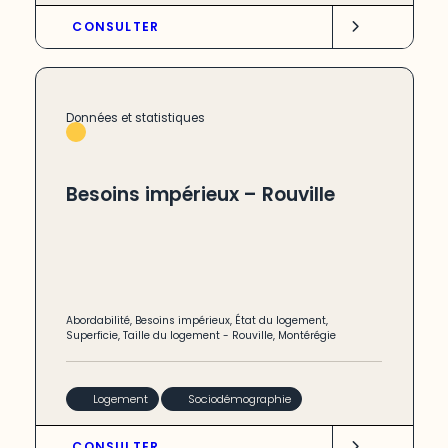
CONSULTER
Données et statistiques
Besoins impérieux – Rouville
Abordabilité
,
Besoins impérieux
,
État du logement
,
Superficie
,
Taille du logement
-
Rouville
,
Montérégie
Logement
Sociodémographie
CONSULTER