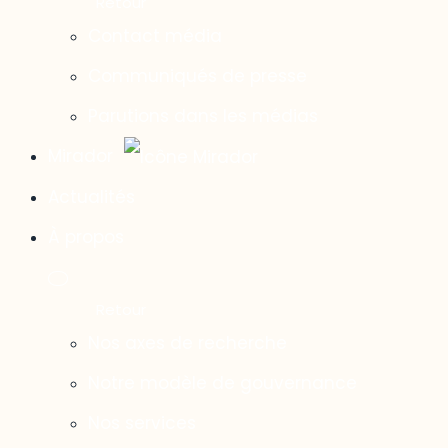
Contact média
Communiqués de presse
Parutions dans les médias
Mirador
Actualités
À propos
Nos axes de recherche
Notre modèle de gouvernance
Nos services