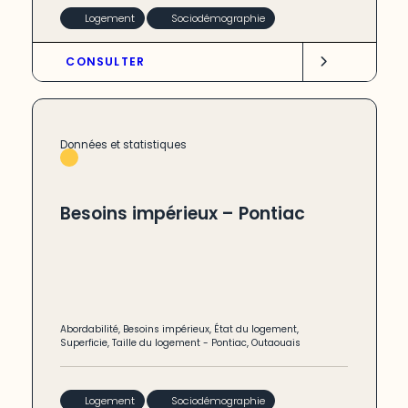
Logement
Sociodémographie
CONSULTER
Données et statistiques
Besoins impérieux – Pontiac
Abordabilité
,
Besoins impérieux
,
État du logement
,
Superficie
,
Taille du logement
-
Pontiac
,
Outaouais
Logement
Sociodémographie