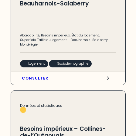
Beauharnois-Salaberry
Abordabilité
,
Besoins impérieux
,
État du logement
,
Superficie
,
Taille du logement
-
Beauharnois-Salaberry
,
Montérégie
Logement
Sociodémographie
CONSULTER
Données et statistiques
Besoins impérieux – Collines-
de-l’Outaouais