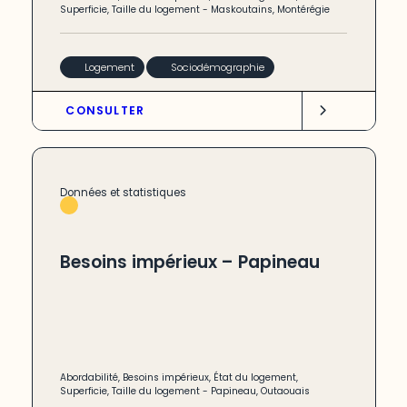
Superficie
,
Taille du logement
-
Maskoutains
,
Montérégie
Logement
Sociodémographie
CONSULTER
Données et statistiques
Besoins impérieux – Papineau
Abordabilité
,
Besoins impérieux
,
État du logement
,
Superficie
,
Taille du logement
-
Papineau
,
Outaouais