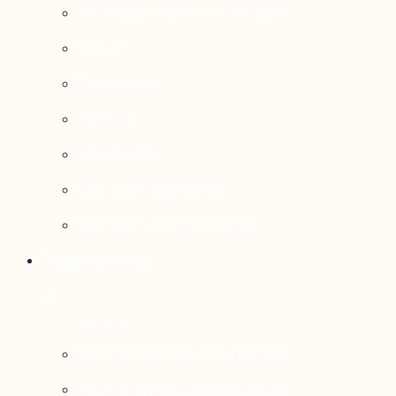
Aménagement du territoire
Santé
Éducation
Culture
Logement
Sociodémographie
Secteurs économiques
Projets phares
Portrait des communautés
Transition socioécologique