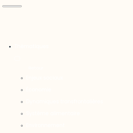
Thématiques
Enjeux sociaux
Économie
Dynamiques transfrontalières
Système alimentaire
Environnement