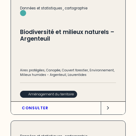
,
Données et statistiques
cartographie
Biodiversité et milieux naturels –
Argenteuil
Aires protégées
,
Canopée
,
Couvert forestier
,
Environnement
,
Milieux humides
-
Argenteuil
,
Laurentides
Aménagement du territoire
CONSULTER