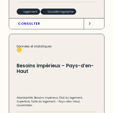
Logement
Sociodémographie
CONSULTER
Données et statistiques
Besoins impérieux – Pays-d’en-
Haut
Abordabilité
,
Besoins impérieux
,
État du logement
,
Superficie
,
Taille du logement
-
Pays-d'en-Haut
,
Laurentides