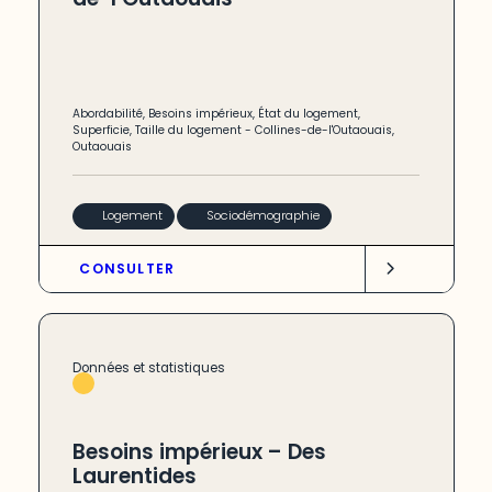
Abordabilité
,
Besoins impérieux
,
État du logement
,
Superficie
,
Taille du logement
-
Collines-de-l'Outaouais
,
Outaouais
Logement
Sociodémographie
CONSULTER
Données et statistiques
Besoins impérieux – Des
Laurentides