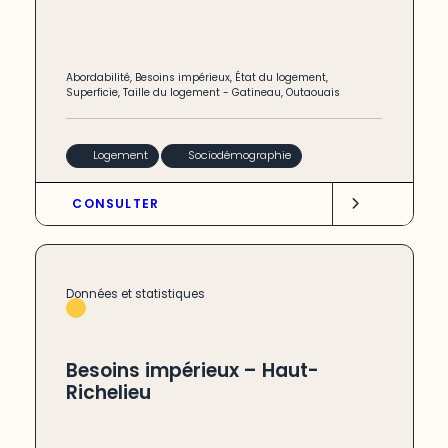
Abordabilité
,
Besoins impérieux
,
État du logement
,
Superficie
,
Taille du logement
-
Gatineau
,
Outaouais
Logement
Sociodémographie
CONSULTER
Données et statistiques
Besoins impérieux – Haut-
Richelieu