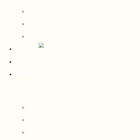
Contact média
Communiqués de presse
Parutions dans les médias
Mirador
Actualités
À propos
Nos axes de recherche
Notre modèle de gouvernance
Nos services