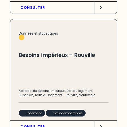
CONSULTER
Données et statistiques
Besoins impérieux – Rouville
Abordabilité
,
Besoins impérieux
,
État du logement
,
Superficie
,
Taille du logement
-
Rouville
,
Montérégie
Logement
Sociodémographie
CONSULTER