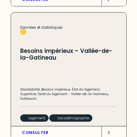
Données et statistiques
Besoins impérieux – Vallée-de-
la-Gatineau
Abordabilité
,
Besoins impérieux
,
État du logement
,
Superficie
,
Taille du logement
-
Vallée-de-la-Gatineau
,
Outaouais
Logement
Sociodémographie
CONSULTER