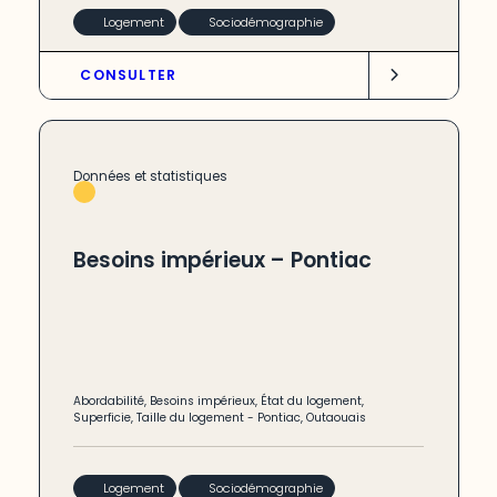
Logement
Sociodémographie
CONSULTER
Données et statistiques
Besoins impérieux – Pontiac
Abordabilité
,
Besoins impérieux
,
État du logement
,
Superficie
,
Taille du logement
-
Pontiac
,
Outaouais
Logement
Sociodémographie