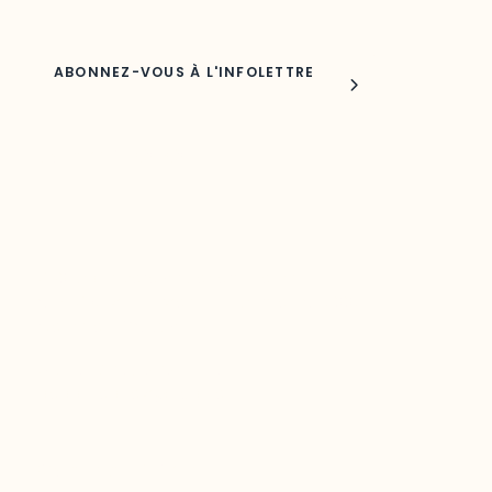
Joindre l'ODO
283, boulevard Alexandre-Taché,
C.P. 1250, succursale Hull, bureau C-0330
Gatineau, QC J9A 1L8
Questions générales
odooutaouais@uqo.ca
Contact média