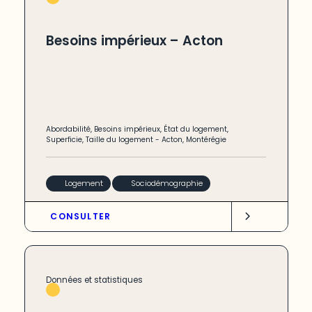
Besoins impérieux – Acton
Abordabilité
,
Besoins impérieux
,
État du logement
,
Superficie
,
Taille du logement
-
Acton
,
Montérégie
Logement
Sociodémographie
CONSULTER
Données et statistiques