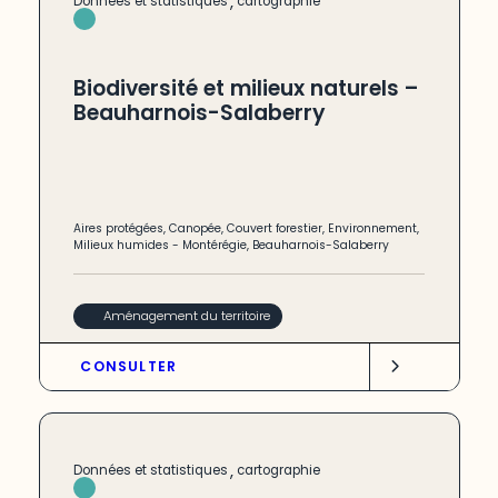
,
Données et statistiques
cartographie
Biodiversité et milieux naturels –
Beauharnois-Salaberry
Aires protégées
,
Canopée
,
Couvert forestier
,
Environnement
,
Milieux humides
-
Montérégie
,
Beauharnois-Salaberry
Aménagement du territoire
CONSULTER
,
Données et statistiques
cartographie