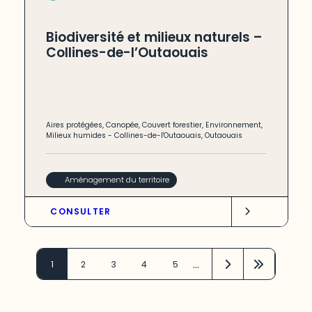
Biodiversité et milieux naturels –
Collines-de-l’Outaouais
Aires protégées
,
Canopée
,
Couvert forestier
,
Environnement
,
Milieux humides
-
Collines-de-l'Outaouais
,
Outaouais
Aménagement du territoire
CONSULTER
…
1
2
3
4
5