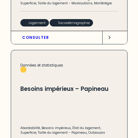
Superficie
,
Taille du logement
-
Maskoutains
,
Montérégie
Logement
Sociodémographie
CONSULTER
Données et statistiques
Besoins impérieux – Papineau
Abordabilité
,
Besoins impérieux
,
État du logement
,
Superficie
,
Taille du logement
-
Papineau
,
Outaouais