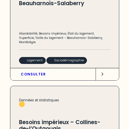
Beauharnois-Salaberry
Abordabilité
,
Besoins impérieux
,
État du logement
,
Superficie
,
Taille du logement
-
Beauharnois-Salaberry
,
Montérégie
Logement
Sociodémographie
CONSULTER
Données et statistiques
Besoins impérieux – Collines-
de-l’Outaouais