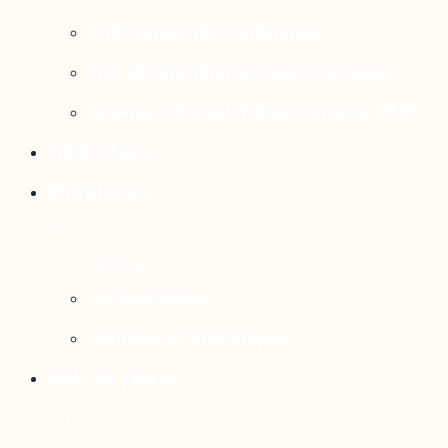
Rattrapage de l’Outaouais
État de situation socioéconomique
Réseau national d’observatoires (RNO)
Publications
Statistiques
Cartographies
Données et statistiques
Salle de presse