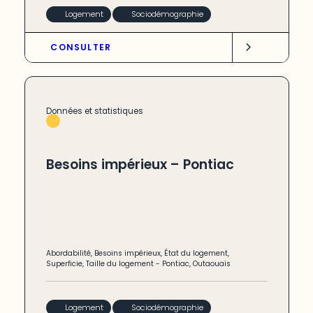
Logement
Sociodémographie
CONSULTER
Données et statistiques
Besoins impérieux – Pontiac
Abordabilité
,
Besoins impérieux
,
État du logement
,
Superficie
,
Taille du logement
-
Pontiac
,
Outaouais
Logement
Sociodémographie