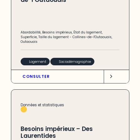
Abordabilité
,
Besoins impérieux
,
État du logement
,
Superficie
,
Taille du logement
-
Collines-de-l'Outaouais
,
Outaouais
Logement
Sociodémographie
CONSULTER
Données et statistiques
Besoins impérieux – Des
Laurentides