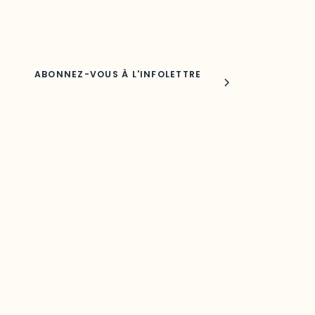
Nom
Joindre l'ODO
283, boulevard Alexandre-Taché,
C.P. 1250, succursale Hull, bureau C-0330
Gatineau, QC J9A 1L8
Questions générales
odooutaouais@uqo.ca