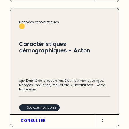
Données et statistiques
Caractéristiques
démographiques – Acton
Âge
,
Densité de la population
,
État matrimonial
,
Langue
,
Ménages
,
Population
,
Populations vulnérabilisées
-
Acton
,
Montérégie
Sociodémographie
CONSULTER