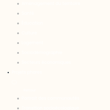
Aménagement du territoire
Santé
Éducation
Culture
Logement
Sociodémographie
Secteurs économiques
Projets phares
Portrait des communautés
Transition socioécologique