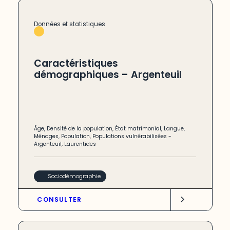
Données et statistiques
Caractéristiques
démographiques – Argenteuil
Âge
,
Densité de la population
,
État matrimonial
,
Langue
,
Ménages
,
Population
,
Populations vulnérabilisées
-
Argenteuil
,
Laurentides
Sociodémographie
CONSULTER