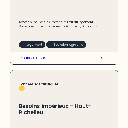
Abordabilité
,
Besoins impérieux
,
État du logement
,
Superficie
,
Taille du logement
-
Gatineau
,
Outaouais
Logement
Sociodémographie
CONSULTER
Données et statistiques
Besoins impérieux – Haut-
Richelieu