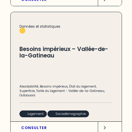
Données et statistiques
Besoins impérieux – Vallée-de-
la-Gatineau
Abordabilité
,
Besoins impérieux
,
État du logement
,
Superficie
,
Taille du logement
-
Vallée-de-la-Gatineau
,
Outaouais
Logement
Sociodémographie
CONSULTER