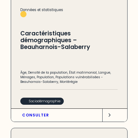
Données et statistiques
Caractéristiques
démographiques –
Beauharnois-Salaberry
Âge
,
Densité de la population
,
État matrimonial
,
Langue
,
Ménages
,
Population
,
Populations vulnérabilisées
-
Beauharnois-Salaberry
,
Montérégie
Sociodémographie
CONSULTER