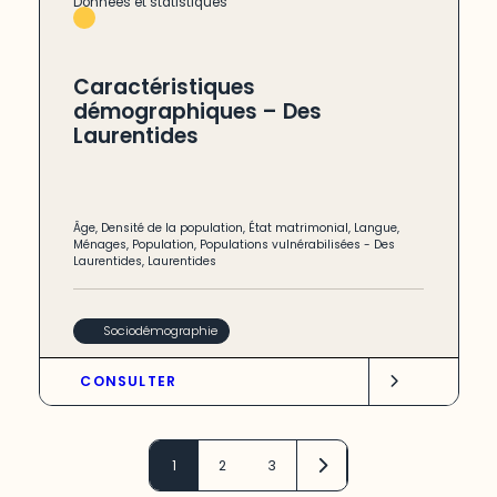
Données et statistiques
Caractéristiques
démographiques – Des
Laurentides
Âge
,
Densité de la population
,
État matrimonial
,
Langue
,
Ménages
,
Population
,
Populations vulnérabilisées
-
Des
Laurentides
,
Laurentides
Sociodémographie
CONSULTER
1
2
3