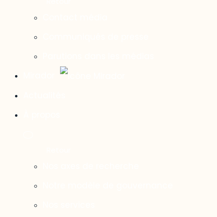
Contact média
Communiqués de presse
Parutions dans les médias
Mirador
Actualités
À propos
Nos axes de recherche
Notre modèle de gouvernance
Nos services