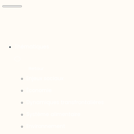
Thématiques
Enjeux sociaux
Économie
Dynamiques transfrontalières
Système alimentaire
Environnement