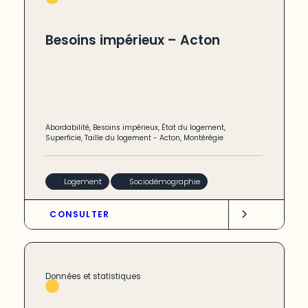
Besoins impérieux – Acton
Abordabilité
,
Besoins impérieux
,
État du logement
,
Superficie
,
Taille du logement
-
Acton
,
Montérégie
Logement
Sociodémographie
CONSULTER
Données et statistiques