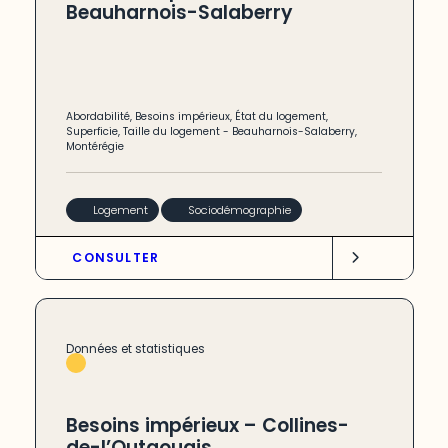
Beauharnois-Salaberry
Abordabilité
,
Besoins impérieux
,
État du logement
,
Superficie
,
Taille du logement
-
Beauharnois-Salaberry
,
Montérégie
Logement
Sociodémographie
CONSULTER
Données et statistiques
Besoins impérieux – Collines-
de-l’Outaouais