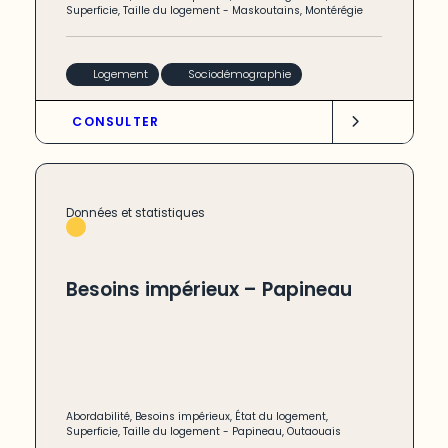
Superficie
,
Taille du logement
-
Maskoutains
,
Montérégie
Logement
Sociodémographie
CONSULTER
Données et statistiques
Besoins impérieux – Papineau
Abordabilité
,
Besoins impérieux
,
État du logement
,
Superficie
,
Taille du logement
-
Papineau
,
Outaouais