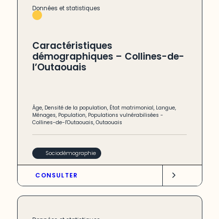
Données et statistiques
Caractéristiques
démographiques – Collines-de-
l’Outaouais
Âge
,
Densité de la population
,
État matrimonial
,
Langue
,
Ménages
,
Population
,
Populations vulnérabilisées
-
Collines-de-l'Outaouais
,
Outaouais
Sociodémographie
CONSULTER