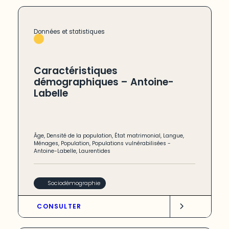
Données et statistiques
Caractéristiques
démographiques – Antoine-
Labelle
Âge
,
Densité de la population
,
État matrimonial
,
Langue
,
Ménages
,
Population
,
Populations vulnérabilisées
-
Antoine-Labelle
,
Laurentides
Sociodémographie
CONSULTER