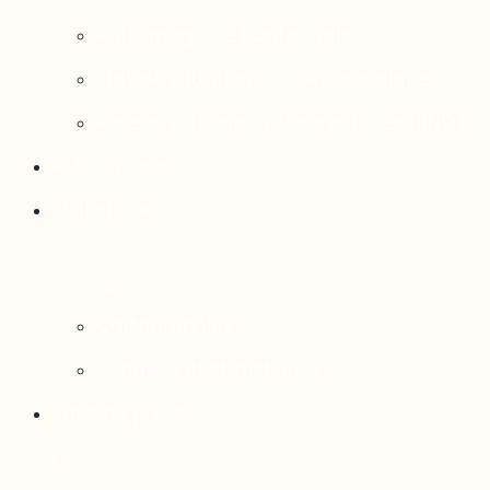
Rattrapage de l’Outaouais
État de situation socioéconomique
Réseau national d’observatoires (RNO)
Publications
Statistiques
Cartographies
Données et statistiques
Salle de presse