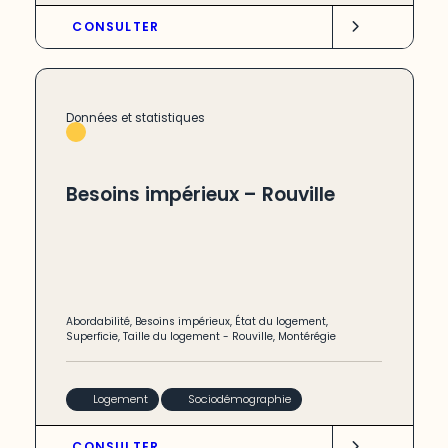
CONSULTER
Données et statistiques
Besoins impérieux – Rouville
Abordabilité
,
Besoins impérieux
,
État du logement
,
Superficie
,
Taille du logement
-
Rouville
,
Montérégie
Logement
Sociodémographie
CONSULTER