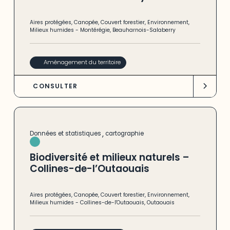
Aires protégées
,
Canopée
,
Couvert forestier
,
Environnement
,
Milieux humides
-
Montérégie
,
Beauharnois-Salaberry
Aménagement du territoire
CONSULTER
,
Données et statistiques
cartographie
Biodiversité et milieux naturels –
Collines-de-l’Outaouais
Aires protégées
,
Canopée
,
Couvert forestier
,
Environnement
,
Milieux humides
-
Collines-de-l'Outaouais
,
Outaouais