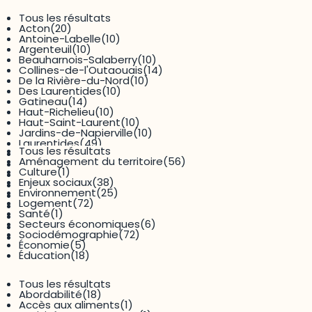
22 results available
Tous les résultats
Acton
(20)
Thématique
Antoine-Labelle
(10)
Argenteuil
(10)
Beauharnois-Salaberry
(10)
Collines-de-l'Outaouais
(14)
De la Rivière-du-Nord
(10)
Des Laurentides
(10)
Gatineau
(14)
Haut-Richelieu
(10)
Haut-Saint-Laurent
(10)
Jardins-de-Napierville
(10)
Laurentides
(49)
11 results available
Tous les résultats
Maskoutains
(10)
Aménagement du territoire
(56)
Montérégie
(91)
Dimension
Culture
(1)
Outaouais
(54)
Enjeux sociaux
(38)
Papineau
(14)
Environnement
(25)
Pays-d'en-Haut
(10)
Logement
(72)
Pierre-De-Saurel
(10)
Santé
(1)
Pontiac
(14)
Secteurs économiques
(6)
Rouville
(10)
Sociodémographie
(72)
Vallée-de-la-Gatineau
(14)
Économie
(5)
Éducation
(18)
31 results available
Tous les résultats
Abordabilité
(18)
Accès aux aliments
(1)