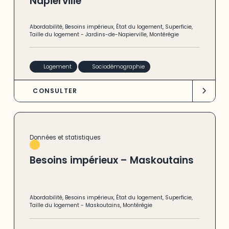
Napierville
Abordabilité
,
Besoins impérieux
,
État du logement
,
Superficie
,
Taille du logement
-
Jardins-de-Napierville
,
Montérégie
Logement
Sociodémographie
CONSULTER
Données et statistiques
Besoins impérieux – Maskoutains
Abordabilité
,
Besoins impérieux
,
État du logement
,
Superficie
,
Taille du logement
-
Maskoutains
,
Montérégie