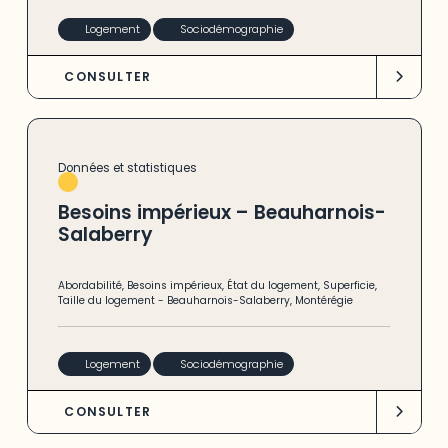
Logement
Sociodémographie
CONSULTER
Données et statistiques
Besoins impérieux – Beauharnois-
Salaberry
Abordabilité
,
Besoins impérieux
,
État du logement
,
Superficie
,
Taille du logement
-
Beauharnois-Salaberry
,
Montérégie
Logement
Sociodémographie
CONSULTER