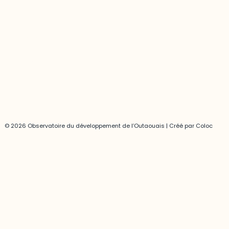
Joani Vallespir
819-595-3900 | Poste 3222
joani.vallespir@uqo.ca
Politique de confidentialité
© 2026 Observatoire du développement de l’Outaouais | Créé par
Coloc