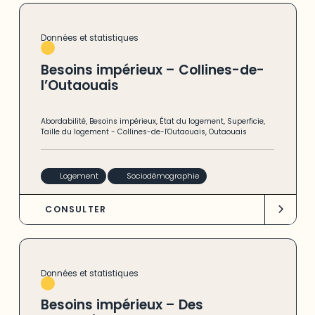
Données et statistiques
Besoins impérieux – Collines-de-
l’Outaouais
Abordabilité
,
Besoins impérieux
,
État du logement
,
Superficie
,
Taille du logement
-
Collines-de-l'Outaouais
,
Outaouais
Logement
Sociodémographie
CONSULTER
Données et statistiques
Besoins impérieux – Des