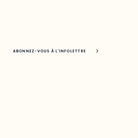
Découvrez les toutes dernières nouvelles de l’ODO.
Adresse courriel
Nom
Joindre l'ODO
283, boulevard Alexandre-Taché,
C.P. 1250, succursale Hull, bureau C-0330
Gatineau, QC J9A 1L8
Questions générales
odooutaouais@uqo.ca
Contact média