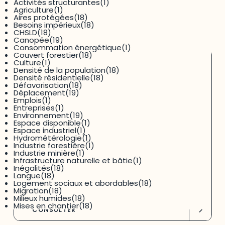
Activités structurantes
(1)
Agriculture
(1)
RECHERCHER
RÉINITIALISER
Aires protégées
(18)
Besoins impérieux
(18)
CHSLD
(18)
194
résultats
Trié par
titre
Canopée
(19)
Consommation énergétique
(1)
Couvert forestier
(18)
Culture
(1)
Densité de la population
(18)
Données et statistiques
Densité résidentielle
(18)
Défavorisation
(18)
Déplacement
(19)
Agriculture – Acton
Emplois
(1)
Entreprises
(1)
Environnement
(19)
Espace disponible
(1)
Espace industriel
(1)
Accès aux aliments
,
Agriculture
,
Producteurs agricole
,
Hydrométérologie
(1)
Transformation
-
Acton
,
Montérégie
Industrie forestière
(1)
Industrie minière
(1)
Infrastructure naturelle et bâtie
(1)
Inégalités
(18)
Économie
Environnement
Langue
(18)
Logement sociaux et abordables
(18)
Secteurs économiques
Migration
(18)
Milieux humides
(18)
Mises en chantier
(18)
CONSULTER