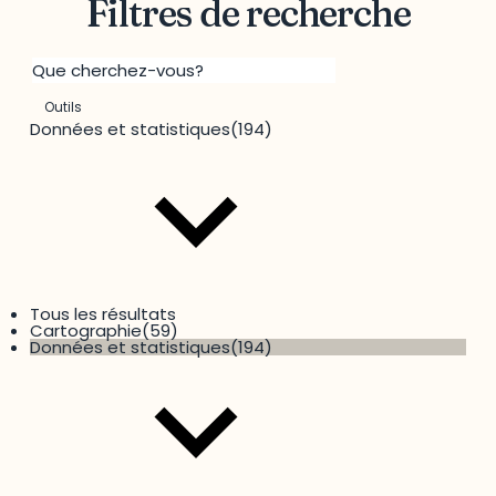
Filtres de recherche
Outils
Données et statistiques
(194)
3 results available
Tous les résultats
Cartographie
(59)
Territoire
Données et statistiques
(194)