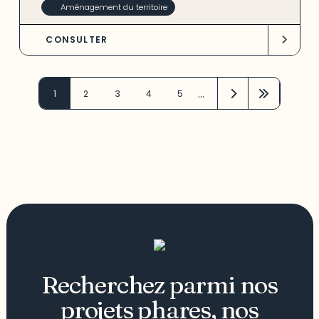
Aménagement du territoire
CONSULTER
…
1
2
3
4
5
Recherchez parmi nos
projets phares, nos