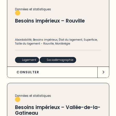
Données et statistiques
Besoins impérieux – Rouville
Abordabilité
,
Besoins impérieux
,
État du logement
,
Superficie
,
Taille du logement
-
Rouville
,
Montérégie
Logement
Sociodémographie
CONSULTER
Données et statistiques
Besoins impérieux – Vallée-de-la-
Gatineau