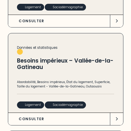
Logement
Sociodémographie
CONSULTER
Données et statistiques
Besoins impérieux – Vallée-de-la-
Gatineau
Abordabilité
,
Besoins impérieux
,
État du logement
,
Superficie
,
Taille du logement
-
Vallée-de-la-Gatineau
,
Outaouais
Logement
Sociodémographie
CONSULTER