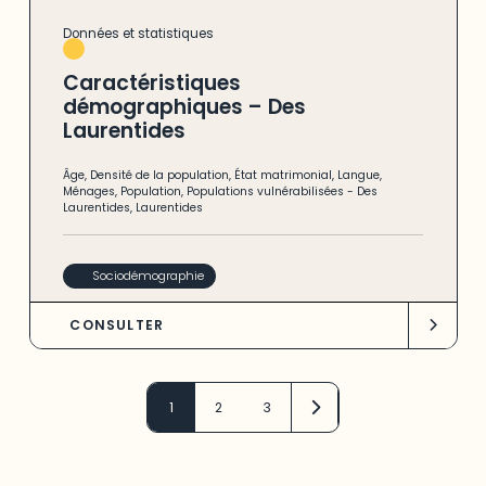
Données et statistiques
Caractéristiques
démographiques – Des
Laurentides
Âge
,
Densité de la population
,
État matrimonial
,
Langue
,
Ménages
,
Population
,
Populations vulnérabilisées
-
Des
Laurentides
,
Laurentides
Sociodémographie
CONSULTER
1
2
3