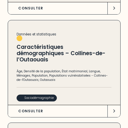
CONSULTER
Données et statistiques
Caractéristiques
démographiques – Collines-de-
l’Outaouais
Âge
,
Densité de la population
,
État matrimonial
,
Langue
,
Ménages
,
Population
,
Populations vulnérabilisées
-
Collines-
de-l'Outaouais
,
Outaouais
Sociodémographie
CONSULTER