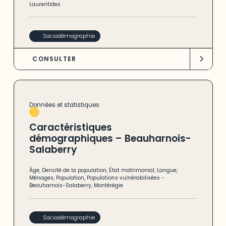
Laurentides
Sociodémographie
CONSULTER
Données et statistiques
Caractéristiques
démographiques – Beauharnois-
Salaberry
Âge
,
Densité de la population
,
État matrimonial
,
Langue
,
Ménages
,
Population
,
Populations vulnérabilisées
-
Beauharnois-Salaberry
,
Montérégie
Sociodémographie