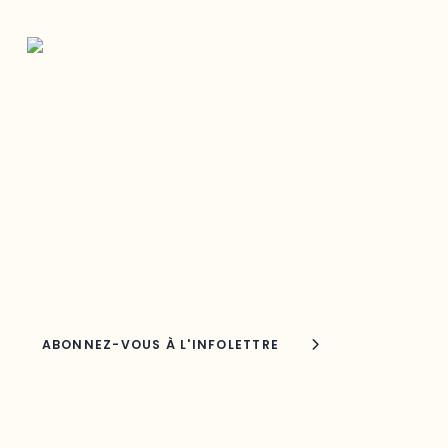
Restez à l’affût du développement de
votre région
Découvrez les toutes dernières nouvelles de l’ODO.
Adresse courriel
Nom
Joindre l'ODO