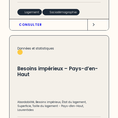
Logement
Sociodémographie
CONSULTER
Données et statistiques
Besoins impérieux – Pays-d’en-
Haut
Abordabilité
,
Besoins impérieux
,
État du logement
,
Superficie
,
Taille du logement
-
Pays-d'en-Haut
,
Laurentides