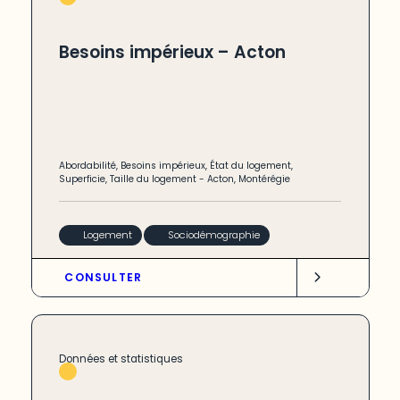
Besoins impérieux – Acton
Abordabilité
,
Besoins impérieux
,
État du logement
,
Superficie
,
Taille du logement
-
Acton
,
Montérégie
Logement
Sociodémographie
CONSULTER
Données et statistiques