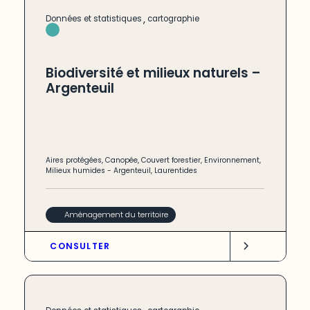
,
Données et statistiques
cartographie
Biodiversité et milieux naturels –
Argenteuil
Aires protégées
,
Canopée
,
Couvert forestier
,
Environnement
,
Milieux humides
-
Argenteuil
,
Laurentides
Aménagement du territoire
CONSULTER