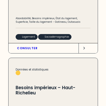
Abordabilité
,
Besoins impérieux
,
État du logement
,
Superficie
,
Taille du logement
-
Gatineau
,
Outaouais
Logement
Sociodémographie
CONSULTER
Données et statistiques
Besoins impérieux – Haut-
Richelieu