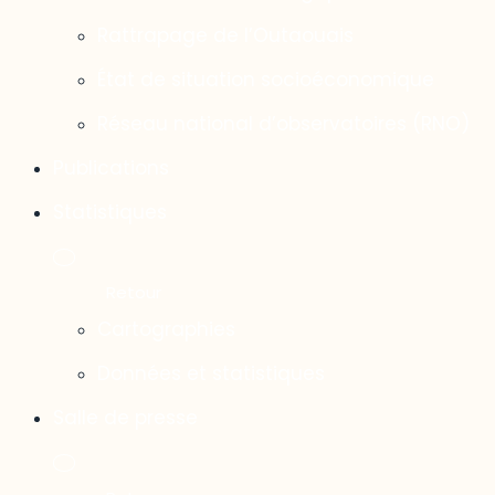
Rattrapage de l’Outaouais
État de situation socioéconomique
Réseau national d’observatoires (RNO)
Publications
Statistiques
Cartographies
Données et statistiques
Salle de presse