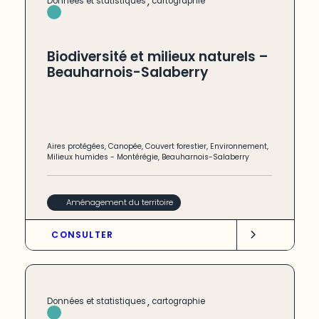
,
Données et statistiques
cartographie
Biodiversité et milieux naturels –
Beauharnois-Salaberry
Aires protégées
,
Canopée
,
Couvert forestier
,
Environnement
,
Milieux humides
-
Montérégie
,
Beauharnois-Salaberry
Aménagement du territoire
CONSULTER
,
Données et statistiques
cartographie