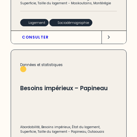
Superficie
,
Taille du logement
-
Maskoutains
,
Montérégie
Logement
Sociodémographie
CONSULTER
Données et statistiques
Besoins impérieux – Papineau
Abordabilité
,
Besoins impérieux
,
État du logement
,
Superficie
,
Taille du logement
-
Papineau
,
Outaouais