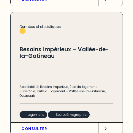
Données et statistiques
Besoins impérieux – Vallée-de-
la-Gatineau
Abordabilité
,
Besoins impérieux
,
État du logement
,
Superficie
,
Taille du logement
-
Vallée-de-la-Gatineau
,
Outaouais
Logement
Sociodémographie
CONSULTER