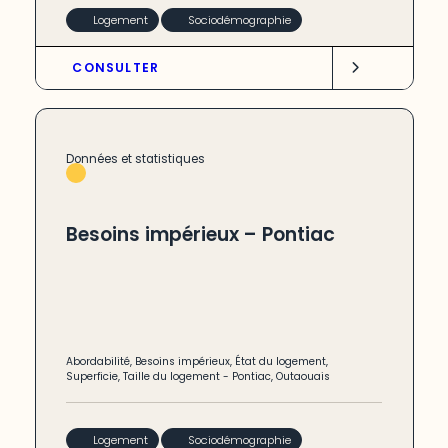
Logement
Sociodémographie
CONSULTER
Données et statistiques
Besoins impérieux – Pontiac
Abordabilité
,
Besoins impérieux
,
État du logement
,
Superficie
,
Taille du logement
-
Pontiac
,
Outaouais
Logement
Sociodémographie