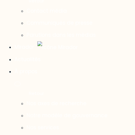
Contact média
Communiqués de presse
Parutions dans les médias
Mirador
Actualités
À propos
Nos axes de recherche
Notre modèle de gouvernance
Nos services