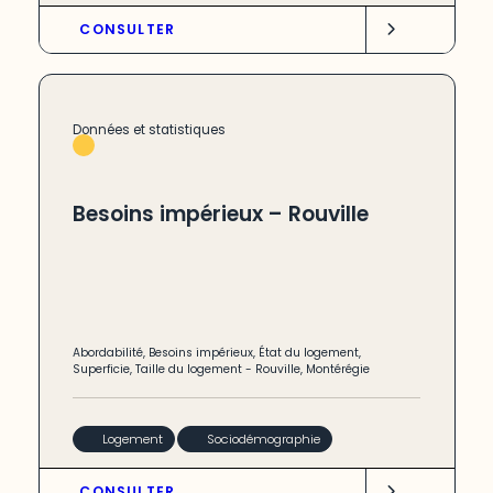
CONSULTER
Données et statistiques
Besoins impérieux – Rouville
Abordabilité
,
Besoins impérieux
,
État du logement
,
Superficie
,
Taille du logement
-
Rouville
,
Montérégie
Logement
Sociodémographie
CONSULTER