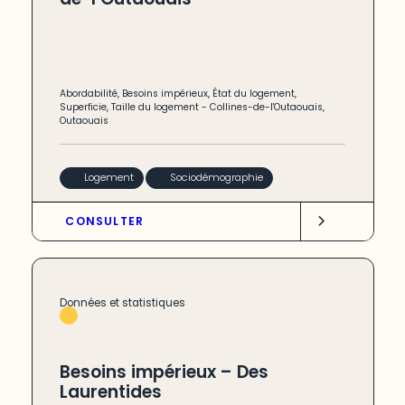
Abordabilité
,
Besoins impérieux
,
État du logement
,
Superficie
,
Taille du logement
-
Collines-de-l'Outaouais
,
Outaouais
Logement
Sociodémographie
CONSULTER
Données et statistiques
Besoins impérieux – Des
Laurentides