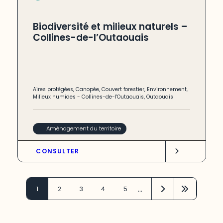
Biodiversité et milieux naturels –
Collines-de-l’Outaouais
Aires protégées
,
Canopée
,
Couvert forestier
,
Environnement
,
Milieux humides
-
Collines-de-l'Outaouais
,
Outaouais
Aménagement du territoire
CONSULTER
…
1
2
3
4
5