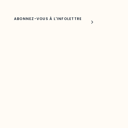
Joindre l'ODO
283, boulevard Alexandre-Taché,
C.P. 1250, succursale Hull, bureau C-0330
Gatineau, QC J9A 1L8
Questions générales
odooutaouais@uqo.ca
Contact média