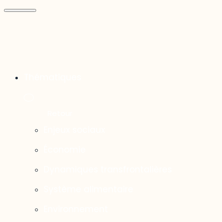
Thématiques
Enjeux sociaux
Économie
Dynamiques transfrontalières
Système alimentaire
Environnement