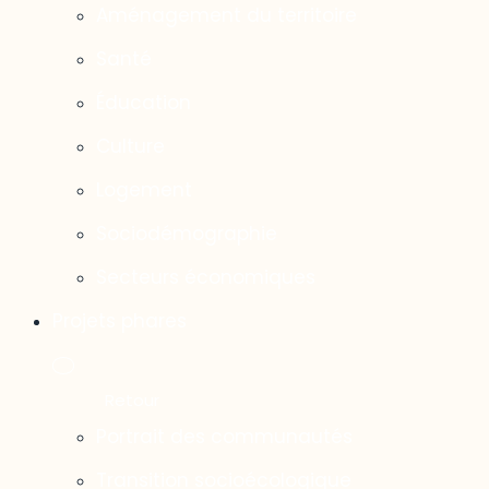
Aménagement du territoire
Santé
Éducation
Culture
Logement
Sociodémographie
Secteurs économiques
Projets phares
Portrait des communautés
Transition socioécologique