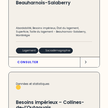
Beauharnois-Salaberry
Abordabilité
,
Besoins impérieux
,
État du logement
,
Superficie
,
Taille du logement
-
Beauharnois-Salaberry
,
Montérégie
Logement
Sociodémographie
CONSULTER
Données et statistiques
Besoins impérieux – Collines-
de-l’Outaouais