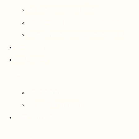
Rattrapage de l’Outaouais
État de situation socioéconomique
Réseau national d’observatoires (RNO)
Publications
Statistiques
Cartographies
Données et statistiques
Salle de presse