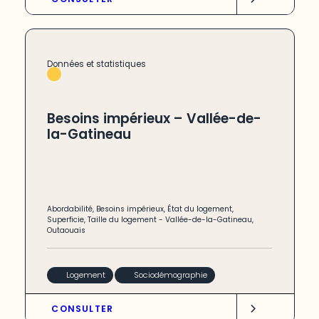
Données et statistiques
Besoins impérieux – Vallée-de-
la-Gatineau
Abordabilité
,
Besoins impérieux
,
État du logement
,
Superficie
,
Taille du logement
-
Vallée-de-la-Gatineau
,
Outaouais
Logement
Sociodémographie
CONSULTER