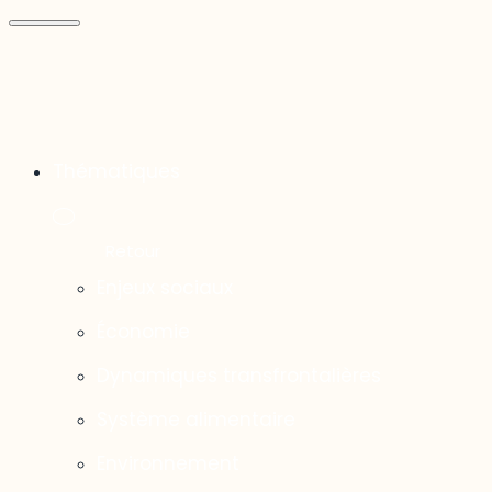
Thématiques
Enjeux sociaux
Économie
Dynamiques transfrontalières
Système alimentaire
Environnement