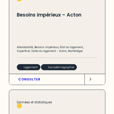
Besoins impérieux – Acton
Abordabilité
,
Besoins impérieux
,
État du logement
,
Superficie
,
Taille du logement
-
Acton
,
Montérégie
Logement
Sociodémographie
CONSULTER
Données et statistiques