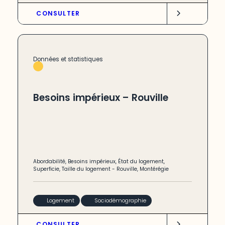
CONSULTER
Données et statistiques
Besoins impérieux – Rouville
Abordabilité
,
Besoins impérieux
,
État du logement
,
Superficie
,
Taille du logement
-
Rouville
,
Montérégie
Logement
Sociodémographie
CONSULTER