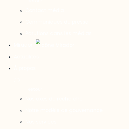
Contact média
Communiqués de presse
Parutions dans les médias
Mirador
Actualités
À propos
Nos axes de recherche
Notre modèle de gouvernance
Nos services