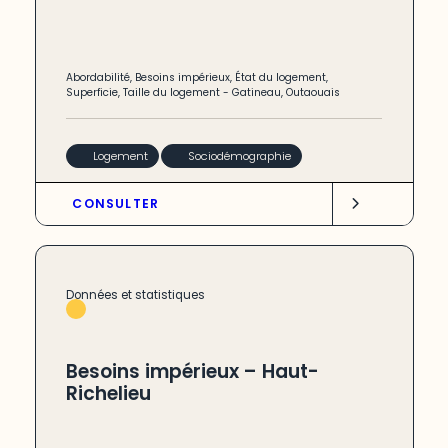
Abordabilité
,
Besoins impérieux
,
État du logement
,
Superficie
,
Taille du logement
-
Gatineau
,
Outaouais
Logement
Sociodémographie
CONSULTER
Données et statistiques
Besoins impérieux – Haut-
Richelieu