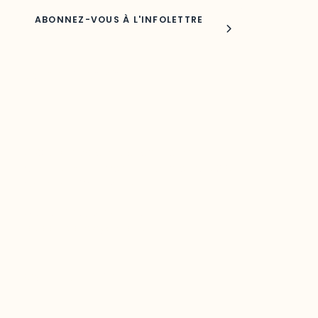
Joindre l'ODO
283, boulevard Alexandre-Taché,
C.P. 1250, succursale Hull, bureau C-0330
Gatineau, QC J9A 1L8
Questions générales
odooutaouais@uqo.ca
Contact média