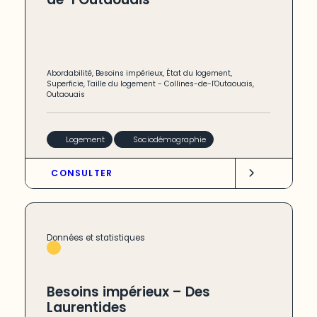
Abordabilité
,
Besoins impérieux
,
État du logement
,
Superficie
,
Taille du logement
-
Collines-de-l'Outaouais
,
Outaouais
Logement
Sociodémographie
CONSULTER
Données et statistiques
Besoins impérieux – Des
Laurentides