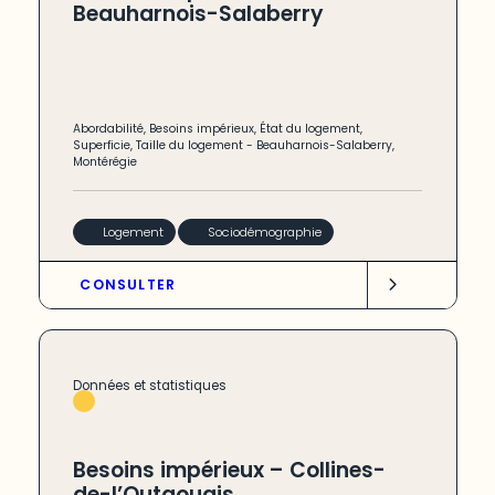
Beauharnois-Salaberry
Abordabilité
,
Besoins impérieux
,
État du logement
,
Superficie
,
Taille du logement
-
Beauharnois-Salaberry
,
Montérégie
Logement
Sociodémographie
CONSULTER
Données et statistiques
Besoins impérieux – Collines-
de-l’Outaouais