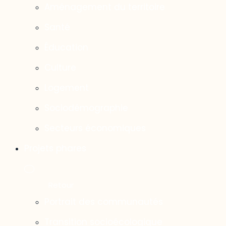
Aménagement du territoire
Santé
Éducation
Culture
Logement
Sociodémographie
Secteurs économiques
Projets phares
Portrait des communautés
Transition socioécologique