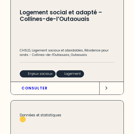
Logement social et adapté –
Collines-de-l’Outaouais
CHSLD
,
Logement sociaux et abordables
,
Résidence pour
ainés
-
Collines-de-l'Outaouais
,
Outaouais
Enjeux sociaux
Logement
CONSULTER
Données et statistiques