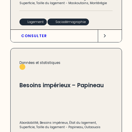
Superficie
,
Taille du logement
-
Maskoutains
,
Montérégie
Logement
Sociodémographie
CONSULTER
Données et statistiques
Besoins impérieux – Papineau
Abordabilité
,
Besoins impérieux
,
État du logement
,
Superficie
,
Taille du logement
-
Papineau
,
Outaouais