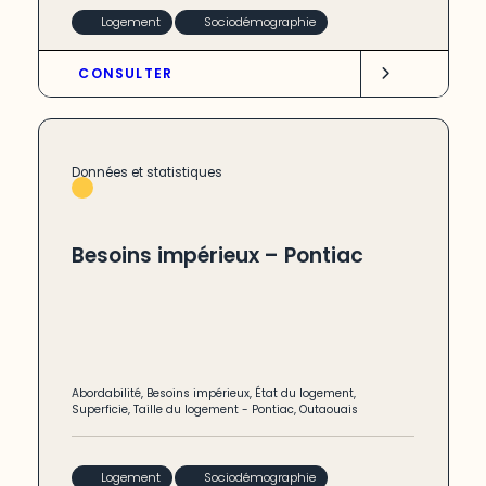
Logement
Sociodémographie
CONSULTER
Données et statistiques
Besoins impérieux – Pontiac
Abordabilité
,
Besoins impérieux
,
État du logement
,
Superficie
,
Taille du logement
-
Pontiac
,
Outaouais
Logement
Sociodémographie