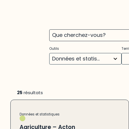
3
22
Outils
Terri
results
res
available
ava
Données et statistiques
(25)
25
résultats
Données et statistiques
Agriculture – Acton