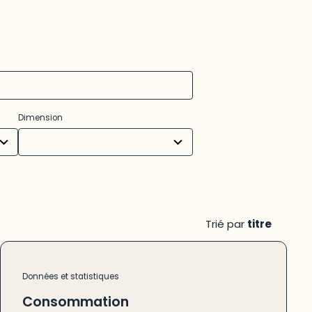
14
Dimension
results
available
Trié par
titre
Données et statistiques
Consommation