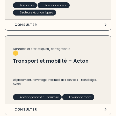
Économie
Environnement
Secteurs économiques
CONSULTER
,
Données et statistiques
cartographie
Transport et mobilité – Acton
Déplacement
,
Navettage
,
Proximité des services
-
Montérégie
,
Acton
Aménagement du territoire
Environnement
CONSULTER