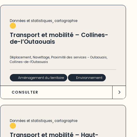
,
Données et statistiques
cartographie
Transport et mobilité – Collines-
de-l’Outaouais
Déplacement
,
Navettage
,
Proximité des services
-
Outaouais
,
Collines-de-l'Outaouais
Aménagement du territoire
Environnement
CONSULTER
,
Données et statistiques
cartographie
Transport et mobilité – Haut-