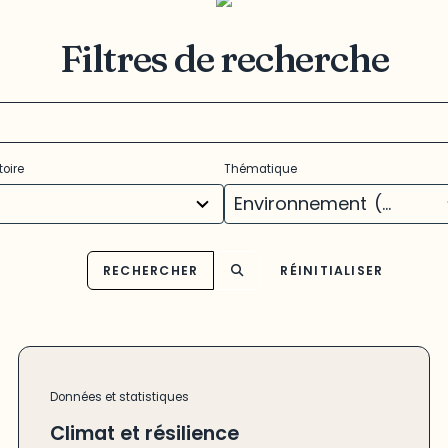
Filtres de recherche
11
toire
Thématique
ults
results
ilable
available
Environnement
(25)
RECHERCHER
RÉINITIALISER
Données et statistiques
Climat et résilience