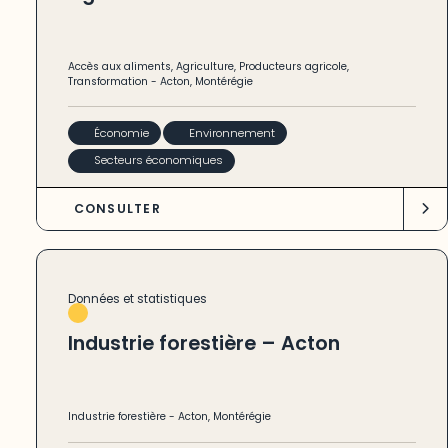
Accès aux aliments
,
Agriculture
,
Producteurs agricole
,
Transformation
-
Acton
,
Montérégie
Économie
Environnement
Secteurs économiques
CONSULTER
Données et statistiques
Industrie forestière – Acton
Industrie forestière
-
Acton
,
Montérégie