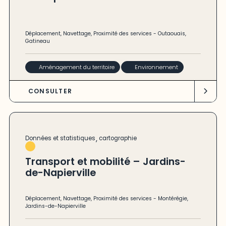
Déplacement
,
Navettage
,
Proximité des services
-
Outaouais
,
Gatineau
Aménagement du territoire
Environnement
CONSULTER
,
Données et statistiques
cartographie
Transport et mobilité – Jardins-
de-Napierville
Déplacement
,
Navettage
,
Proximité des services
-
Montérégie
,
Jardins-de-Napierville