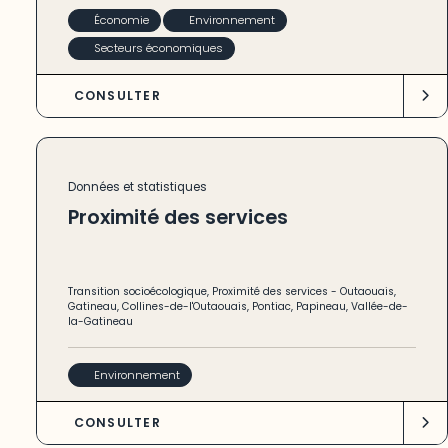
Économie
Environnement
Secteurs économiques
CONSULTER
Données et statistiques
Proximité des services
Transition socioécologique
,
Proximité des services
-
Outaouais
,
Gatineau
,
Collines-de-l'Outaouais
,
Pontiac
,
Papineau
,
Vallée-de-
la-Gatineau
Environnement
CONSULTER