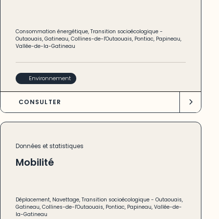
Consommation énergétique
,
Transition socioécologique
-
Outaouais
,
Gatineau
,
Collines-de-l'Outaouais
,
Pontiac
,
Papineau
,
Vallée-de-la-Gatineau
Environnement
CONSULTER
Données et statistiques
Mobilité
Déplacement
,
Navettage
,
Transition socioécologique
-
Outaouais
,
Gatineau
,
Collines-de-l'Outaouais
,
Pontiac
,
Papineau
,
Vallée-de-
la-Gatineau