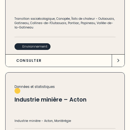
Transition socioécologique
,
Canopée
,
Îlots de chaleur
-
Outaouais
,
Gatineau
,
Collines-de-l'Outaouais
,
Pontiac
,
Papineau
,
Vallée-de-
la-Gatineau
Environnement
CONSULTER
Données et statistiques
Industrie minière – Acton
Industrie minière
-
Acton
,
Montérégie