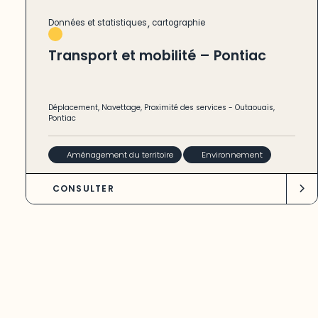
,
Données et statistiques
cartographie
Transport et mobilité – Pontiac
Déplacement
,
Navettage
,
Proximité des services
-
Outaouais
,
Pontiac
Aménagement du territoire
Environnement
CONSULTER