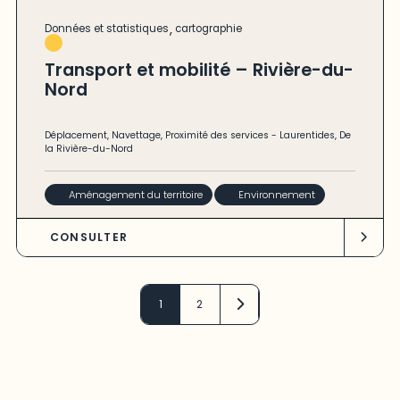
,
Données et statistiques
cartographie
Transport et mobilité – Rivière-du-
Nord
Déplacement
,
Navettage
,
Proximité des services
-
Laurentides
,
De
la Rivière-du-Nord
Aménagement du territoire
Environnement
CONSULTER
1
2